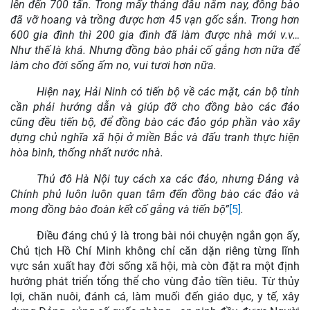
lên đến 700 tấn. Trong mấy tháng đầu năm nay, đồng bào
đã vỡ hoang và trồng được hơn 45 vạn gốc sắn. Trong hơn
600 gia đình thì 200 gia đình đã làm được nhà mới v.v…
Như thế là khá. Nhưng đồng bào phải cố gắng hơn nữa để
làm cho đời sống ấm no, vui tươi hơn nữa.
Hiện nay, Hải Ninh có tiến bộ về các mặt, cán bộ tỉnh
cần phải hướng dẫn và giúp đỡ cho đồng bào các đảo
cũng đều tiến bộ, để đồng bào các đảo góp phần vào xây
dựng chủ nghĩa xã hội ở miền Bắc và đấu tranh thực hiện
hòa bình, thống nhất nước nhà.
Thủ đô Hà Nội tuy cách xa các đảo, nhưng Đảng và
Chính phủ luôn luôn quan tâm đến đồng bào các đảo và
mong đồng bào đoàn kết cố gắng và tiến bộ”
[5]
.
Điều đáng chú ý là trong bài nói chuyện ngắn gọn ấy,
Chủ tịch Hồ Chí Minh không chỉ căn dặn riêng từng lĩnh
vực sản xuất hay đời sống xã hội, mà còn đặt ra một định
hướng phát triển tổng thể cho vùng đảo tiền tiêu. Từ thủy
lợi, chăn nuôi, đánh cá, làm muối đến giáo dục, y tế, xây