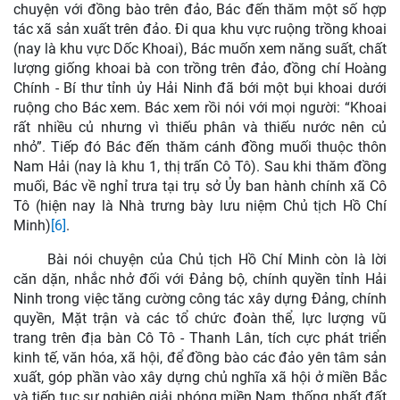
chuyện với đồng bào trên đảo, Bác đến thăm một số hợp
tác xã sản xuất trên đảo. Đi qua khu vực ruộng trồng khoai
(nay là khu vực Dốc Khoai), Bác muốn xem năng suất, chất
lượng giống khoai bà con trồng trên đảo, đồng chí Hoàng
Chính - Bí thư tỉnh ủy Hải Ninh đã bới một bụi khoai dưới
ruộng cho Bác xem. Bác xem rồi nói với mọi người: “Khoai
rất nhiều củ nhưng vì thiếu phân và thiếu nước nên củ
nhỏ”. Tiếp đó Bác đến thăm cánh đồng muối thuộc thôn
Nam Hải (nay là khu 1, thị trấn Cô Tô). Sau khi thăm đồng
muối, Bác về nghỉ trưa tại trụ sở Ủy ban hành chính xã Cô
Tô (hiện nay là Nhà trưng bày lưu niệm Chủ tịch Hồ Chí
Minh)
[6]
.
Bài nói chuyện của Chủ tịch Hồ Chí Minh còn là lời
căn dặn, nhắc nhở đối với Đảng bộ, chính quyền tỉnh Hải
Ninh trong việc tăng cường công tác xây dựng Đảng, chính
quyền, Mặt trận và các tổ chức đoàn thể, lực lượng vũ
trang trên địa bàn Cô Tô - Thanh Lân, tích cực phát triển
kinh tế, văn hóa, xã hội, để đồng bào các đảo yên tâm sản
xuất, góp phần vào xây dựng chủ nghĩa xã hội ở miền Bắc
và tiếp tục sự nghiệp giải phóng miền Nam, thống nhất đất