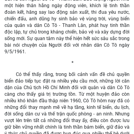
một hiện thân hằng ngày động viên, khích lệ tinh thần
đoàn kết, hăng say lao động sản xuất, thi đua yêu nước,
chiến đấu, anh dũng hy sinh bảo vệ vùng trời, vùng biển
của quân và dân Cô Tô - Thanh Lân, phát huy tinh thần
độc lập, tự chủ trong kháng chiến, bảo vệ và xây dựng đời
sống mới. Sự quan tâm này thể hiện hết sức sâu sắc trong
bài nói chuyện của Người đối với nhân dân Cô Tô ngày
9/5/1961.
*
Có thể thấy rằng, trong bối cảnh vấn đề chủ quyền
biển đảo tiếp tục đặt ra nhiều yêu cầu mới, những lời căn
dặn của Chủ tịch Hồ Chí Minh đối với quân và dân Cô Tô
càng cho thấy giá trị trường tồn. Từ một huyện đảo còn
nhiều khó khăn đầu thập niên 1960, Cô Tô hôm nay đã có
những đổi thay mạnh mẽ về hạ tầng, kinh tế biển, du lịch,
đời sống dân cư và thế trận quốc phòng - an ninh. Nhưng
vượt lên trên tất cả những đổi thay ấy, điều còn được lưu
giữ bền vững nhất chính là tinh thần bám biển, giữ đảo và
ý thức chủ quyền đã được hun đúc qua nhiều thế hệ dưới