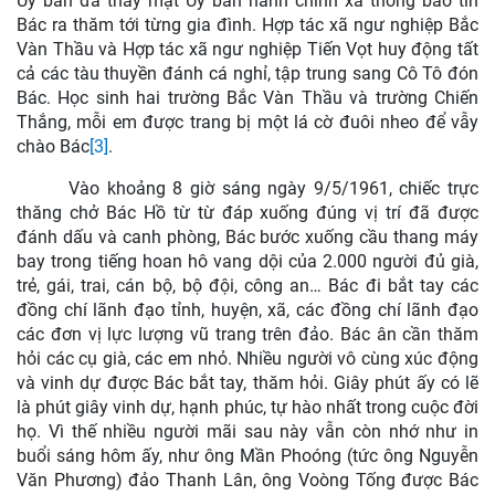
Ủy ban đã thay mặt Ủy ban hành chính xã thông báo tin
Bác ra thăm tới từng gia đình. Hợp tác xã ngư nghiệp Bắc
Vàn Thầu và Hợp tác xã ngư nghiệp Tiến Vọt huy động tất
cả các tàu thuyền đánh cá nghỉ, tập trung sang Cô Tô đón
Bác. Học sinh hai trường Bắc Vàn Thầu và trường Chiến
Thắng, mỗi em được trang bị một lá cờ đuôi nheo để vẫy
chào Bác
[3]
.
Vào khoảng 8 giờ sáng ngày 9/5/1961, chiếc trực
thăng chở Bác Hồ từ từ đáp xuống đúng vị trí đã được
đánh dấu và canh phòng, Bác bước xuống cầu thang máy
bay trong tiếng hoan hô vang dội của 2.000 người đủ già,
trẻ, gái, trai, cán bộ, bộ đội, công an… Bác đi bắt tay các
đồng chí lãnh đạo tỉnh, huyện, xã, các đồng chí lãnh đạo
các đơn vị lực lượng vũ trang trên đảo. Bác ân cần thăm
hỏi các cụ già, các em nhỏ. Nhiều người vô cùng xúc động
và vinh dự được Bác bắt tay, thăm hỏi. Giây phút ấy có lẽ
là phút giây vinh dự, hạnh phúc, tự hào nhất trong cuộc đời
họ. Vì thế nhiều người mãi sau này vẫn còn nhớ như in
buổi sáng hôm ấy, như ông Mần Phoóng (tức ông Nguyễn
Văn Phương) đảo Thanh Lân, ông Voòng Tống được Bác