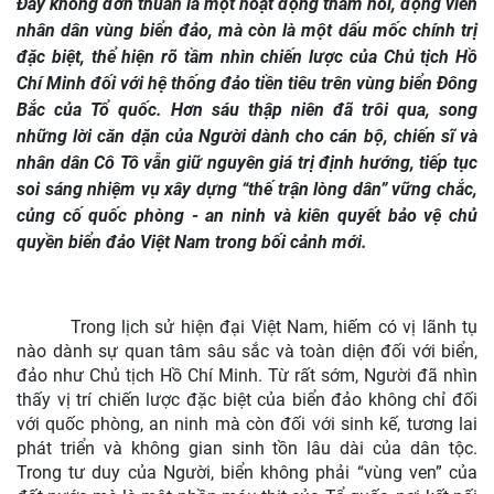
Đây không đơn thuần là một hoạt động thăm hỏi, động viên
nhân dân vùng biển đảo, mà còn là một dấu mốc chính trị
đặc biệt, thể hiện rõ tầm nhìn chiến lược của Chủ tịch Hồ
Chí Minh đối với hệ thống đảo tiền tiêu trên vùng biển Đông
Bắc của Tổ quốc. Hơn sáu thập niên đã trôi qua, song
những lời căn dặn của Người dành cho cán bộ, chiến sĩ và
nhân dân Cô Tô vẫn giữ nguyên giá trị định hướng, tiếp tục
soi sáng nhiệm vụ xây dựng “thế trận lòng dân” vững chắc,
củng cố quốc phòng - an ninh và kiên quyết bảo vệ chủ
quyền biển đảo Việt Nam trong bối cảnh mới.
Trong lịch sử hiện đại Việt Nam, hiếm có vị lãnh tụ
nào dành sự quan tâm sâu sắc và toàn diện đối với biển,
đảo như Chủ tịch Hồ Chí Minh. Từ rất sớm, Người đã nhìn
thấy vị trí chiến lược đặc biệt của biển đảo không chỉ đối
với quốc phòng, an ninh mà còn đối với sinh kế, tương lai
phát triển và không gian sinh tồn lâu dài của dân tộc.
Trong tư duy của Người, biển không phải “vùng ven” của