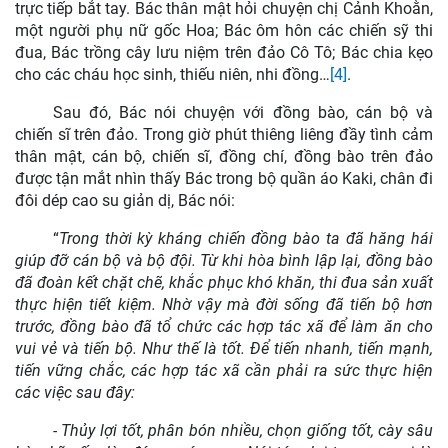
trực tiếp bắt tay. Bác thân mật hỏi chuyện chị Cảnh Khoằn,
một người phụ nữ gốc Hoa; Bác ôm hôn các chiến sỹ thi
đua, Bác trồng cây lưu niệm trên đảo Cô Tô; Bác chia kẹo
cho các cháu học sinh, thiếu niên, nhi đồng…
[4]
.
Sau đó, Bác nói chuyện với đồng bào, cán bộ và
chiến sĩ trên đảo. Trong giờ phút thiêng liêng đầy tình cảm
thân mật, cán bộ, chiến sĩ, đồng chí, đồng bào trên đảo
được tận mắt nhìn thấy Bác trong bộ quần áo Kaki, chân đi
đôi dép cao su giản dị, Bác nói:
“
Trong thời kỳ kháng chiến đồng bào ta đã hăng hái
giúp đỡ cán bộ và bộ đội. Từ khi hòa bình lập lại, đồng bào
đã đoàn kết chặt chẽ, khắc phục khó khăn, thi đua sản xuất
thực hiện tiết kiệm. Nhờ vậy mà đời sống đã tiến bộ hơn
trước, đồng bào đã tổ chức các hợp tác xã để làm ăn cho
vui vẻ và tiến bộ. Như thế là tốt. Để tiến nhanh, tiến mạnh,
tiến vững chắc, các hợp tác xã cần phải ra sức thực hiện
các việc sau đây:
- Thủy lợi tốt, phân bón nhiều, chọn giống tốt, cày sâu