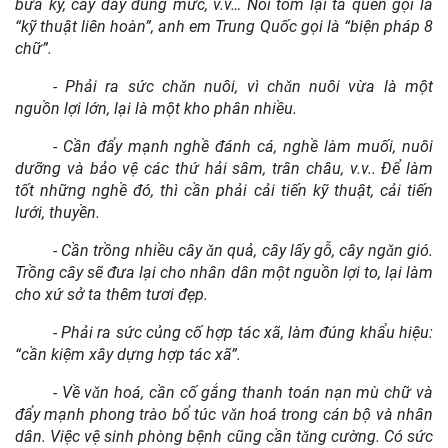
bừa kỹ, cấy dày đúng mức, v.v… Nói tóm lại ta quen gọi là
“kỹ thuật liên hoàn”, anh em Trung Quốc gọi là “biện pháp 8
chữ”.
- Phải ra sức chǎn nuôi, vì chǎn nuôi vừa là một
nguồn lợi lớn, lại là một kho phân nhiều.
- Cần đẩy mạnh nghề đánh cá, nghề làm muối, nuôi
dưỡng và bảo vệ các thứ hải sâm, trân châu, v.v.. Để làm
tốt những nghề đó, thì cần phải cải tiến kỹ thuật, cải tiến
lưới, thuyền.
- Cần trồng nhiều cây ǎn quả, cây lấy gỗ, cây ngǎn gió.
Trồng cây sẽ đưa lại cho nhân dân một nguồn lợi to, lại làm
cho xứ sở ta thêm tươi đẹp.
- Phải ra sức củng cố hợp tác xã, làm đúng khẩu hiệu:
“cần kiệm xây dựng hợp tác xã”.
- Về vǎn hoá, cần cố gắng thanh toán nạn mù chữ và
đẩy mạnh phong trào bổ túc vǎn hoá trong cán bộ và nhân
dân. Việc vệ sinh phòng bệnh cũng cần tǎng cường. Có sức