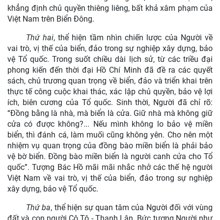
khẳng định chủ quyền thiêng liêng, bất khả xâm phạm của
Việt Nam trên Biển Đông.
Thứ hai
, thể hiện tầm nhìn chiến lược của Người về
vai trò, vị thế của biển, đảo trong sự nghiệp xây dựng, bảo
vệ Tổ quốc. Trong suốt chiều dài lịch sử, từ các triều đại
phong kiến đến thời đại Hồ Chí Minh đã đề ra các quyết
sách, chủ trương quan trọng về biển, đảo và triển khai trên
thực tế công cuộc khai thác, xác lập chủ quyền, bảo vệ lợi
ích, biên cương của Tổ quốc. Sinh thời, Người đã chỉ rõ:
“Đồng bằng là nhà, mà biển là cửa. Giữ nhà mà không giữ
cửa có được không?... Nếu mình không lo bảo vệ miền
biển, thì đánh cá, làm muối cũng không yên. Cho nên một
nhiệm vụ quan trọng của đồng bào miền biển là phải bảo
vệ bờ biển. Đồng bào miền biển là người canh cửa cho Tổ
quốc”. Tượng Bác Hồ mãi mãi nhắc nhở các thế hệ người
Việt Nam về vai trò, vị thế của biển, đảo trong sự nghiệp
xây dựng, bảo vệ Tổ quốc.
Thứ ba
, thể hiện sự quan tâm của Người đối với vùng
đất và con người Cô Tô - Thanh Lân. Bức tượng Người như