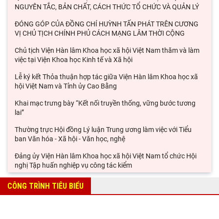
NGUYÊN TẮC, BẢN CHẤT, CÁCH THỨC TỔ CHỨC VÀ QUẢN LÝ
ĐÓNG GÓP CỦA ĐỒNG CHÍ HUỲNH TẤN PHÁT TRÊN CƯƠNG
VỊ CHỦ TỊCH CHÍNH PHỦ CÁCH MẠNG LÂM THỜI CỘNG
Chủ tịch Viện Hàn lâm Khoa học xã hội Việt Nam thăm và làm
việc tại Viện Khoa học Kinh tế và Xã hội
Lễ ký kết Thỏa thuận hợp tác giữa Viện Hàn lâm Khoa học xã
hội Việt Nam và Tỉnh ủy Cao Bằng
Khai mạc trưng bày “Kết nối truyền thống, vững bước tương
lai”
Thường trực Hội đồng Lý luận Trung ương làm việc với Tiểu
ban Văn hóa - Xã hội - Văn học, nghệ
Đảng ủy Viện Hàn lâm Khoa học xã hội Việt Nam tổ chức Hội
nghị Tập huấn nghiệp vụ công tác kiểm
Viện Sử học tham gia Hội thảo khoa học quốc gia "Danh nhân
CÔNG TRÌNH TIÊU BIỂU
văn hóa Lê Quý Đôn - Di sản và giá trị
Hội thảo khoa học quốc gia “Danh nhân văn hóa Lê Quý Đôn -
Di sản và giá trị thời đại”