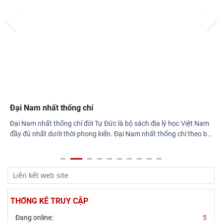
Prev
Next
Rà soát công tác chuẩn bị Hội thảo khoa học quốc gia "Danh
nhân văn hóa Lê Quý Đôn - Di sản và giá
Đại Nam nhất thống chí
Đại Nam nhất thống chí đời Tự Đức là bộ sách địa lý học Việt Nam
đầy đủ nhất dưới thời phong kiến. Đại Nam nhất thống chí theo
…
THỐNG KÊ TRUY CẬP
Đang online:
5