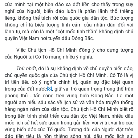
của mình tại một hòn đảo xa đất liền cho thấy trong suy
nghĩ của Người, biển đảo luôn là phần lãnh thổ thiêng
liêng, không thể tách rời của quốc gia dân tộc. Bức tượng
không chỉ là biểu tượng tình cảm của nhân dân đối với
lãnh tụ, mà còn là một “cột mốc tinh thần” khẳng định chủ
quyền Việt Nam nơi tuyến đầu Đông Bắc.
Việc Chủ tịch Hồ Chí Minh đồng ý cho dựng tượng
của Người tại Cô Tô mang nhiều ý nghĩa.
Thứ nhất
, đó là sự khẳng định về chủ quyền biển đảo,
chủ quyền quốc gia của Chủ tịch Hồ Chí Minh. Cô Tô là vị
trí tiền tiêu có ý nghĩa chính trị, quân sự đặc biệt quan
trọng của đất nước
[8]
, giữ vai trò quan trọng trong thế trận
phòng thủ - tấn công trên vùng biển Đông Bắc. Là một
người am hiểu sâu sắc về lịch sử và văn hóa truyền thống
hàng ngàn năm của dân tộc, Chủ tịch Hồ Chí Minh biết rõ
trong tiến trình phát triển của dân tộc Việt Nam, nhiều dấu
mốc lịch sử hết sức quan trọng gắn liền với vị trí, vai trò các
vùng biển đảo của Tổ quốc. Tượng đài của Người đặt trên
đảo tiền tiêu là hồn thiêng sông núi, dấu mốc lịch sử,