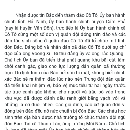
Nhận được tin Bác đến thăm đảo Cô Tô, Ủy ban hành
chính tỉnh Hải Ninh, Ủy ban hành chính huyện Cẩm Phả
(nay là huyện Vân Đồn), trực tiếp là Ủy ban hành chính xã
Cô Tô cùng một số đơn vị quân đội đóng trên đảo và các
dân tộc sinh sống ở quần đảo Cô Tô đã tổ chức mít tinh
đón Bác. Đảng bộ và nhân dân xã đảo Cô Tô dưới sự chỉ
đạo của ông Voòng Xi - Bí thư đảng ủy và ông Tắc Quang -
Chủ tịch Ủy ban đã triển khai phát quang khu bãi cát, làm
chòi canh gác, giao cho lực lượng dân quân xã thường
trực. Do lịch trình của Bác hết sức bí mật, không biết chính
xác Bác sẽ ra thăm đảo lúc nào nên Trung đội dân quân
đã triển khai nhiệm vụ bảo vệ mục tiêu từ hai ngày trước,
túc trực canh gác không cho người và trâu bò vào trong
khu vực đã được đánh dấu ranh giới bằng vạch vôi và
những lá cờ đuôi nheo. Các gia đình, các cơ quan đơn vị
đóng trên đảo đều nô nức chuẩn bị đón Bác. Các cháu học
sinh trên địa bàn được nhà trường tổ chức thành đội ngũ
đón Bác. Tại xã Thanh Lân, ông Lường Mũi Nàm - Chủ tịch