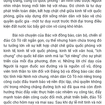
dựng Đảng, củng cố quốc phòng - an ninh đều được Người
nhìn nhận trong mối liên hệ với nhau. Đó chính là tư duy
phát triển toàn diện, kết hợp chặt chẽ giữa kinh tế với quốc
phòng, giữa xây dựng đời sống nhân dân với bảo vệ chủ
quyền quốc gia - một tư duy vượt trước thời đại trong điều
kiện đất nước lúc bấy giờ còn vô cùng khó khăn.
Bài nói chuyện của Bác với đồng bào, cán bộ, chiến sĩ
đảo Cô Tô rất ngắn gọn, cụ thể nhưng hàm chứa trong đó
tư tưởng lớn về sự kết hợp chặt chẽ giữa quốc phòng với
kinh tế, kinh tế với quốc phòng, kinh tế với văn hoá, “ích
chung” cho quốc kế dân sinh mà lại “lợi riêng” cho sự phát
triển của mỗi địa phương, đơn vị. Những lời chỉ dạy của
Người là ngọn đuốc soi đường và là nguồn cổ vũ, động
viên tinh thần to lớn đối với Đảng bộ và đồng bào các dân
tộc tỉnh Hải Ninh nói chung, nhân dân Cô Tô nói riêng trong
công cuộc đấu tranh bảo vệ nền độc lập, chủ quyền không
chỉ trong những chặng đường lịch sử đã qua mà còn định
hướng thúc đẩy việc thực hiện các nhiệm vụ công tác, đẩy
mạnh toàn diện công cuộc đổi mới, phát triển biển, đảo Tổ
quốc cho hôm nay và mai sau. Sau khi dự lễ mít tinh và nói