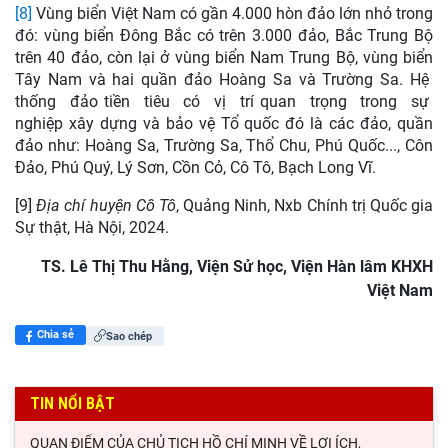
[8]
Vùng biển Việt Nam có gần 4.000 hòn đảo lớn nhỏ trong
đó: vùng biển Đông Bắc có trên 3.000 đảo, Bắc Trung Bộ
trên 40 đảo, còn lại ở vùng biển Nam Trung Bộ, vùng biển
Tây Nam và hai quần đảo Hoàng Sa và Trường Sa. Hệ
thống đảo tiền tiêu có vị trí quan trọng trong sự
nghiệp xây dựng và bảo vệ Tổ quốc đó là các đảo, quần
đảo như: Hoàng Sa, Trường Sa, Thổ Chu, Phú Quốc..., Côn
Đảo, Phú Quý, Lý Sơn, Cồn Cỏ, Cô Tô, Bạch Long Vĩ.
[9]
Địa chí huyện Cô Tô
, Quảng Ninh, Nxb Chính trị Quốc gia
Sự thật, Hà Nội, 2024.
TS. Lê Thị Thu Hằng, Viện Sử học, Viện Hàn lâm KHXH
Việt Nam
Chia sẻ
Sao chép
TIN NỔI BẬT
QUAN ĐIỂM CỦA CHỦ TỊCH HỒ CHÍ MINH VỀ LỢI ÍCH,