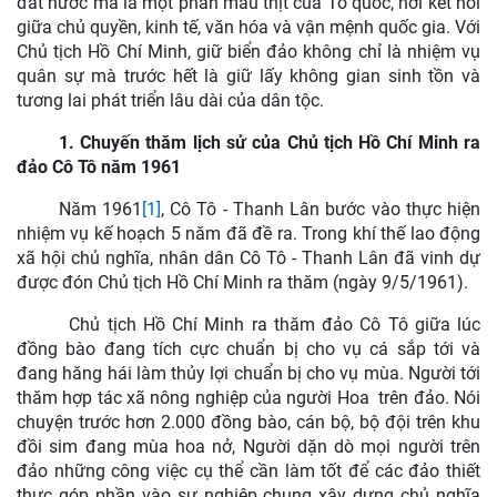
đất nước mà là một phần máu thịt của Tổ quốc, nơi kết nối
giữa chủ quyền, kinh tế, văn hóa và vận mệnh quốc gia. Với
Chủ tịch Hồ Chí Minh, giữ biển đảo không chỉ là nhiệm vụ
quân sự mà trước hết là giữ lấy không gian sinh tồn và
tương lai phát triển lâu dài của dân tộc.
1. Chuyến thăm lịch sử của Chủ tịch Hồ Chí Minh ra
đảo Cô Tô năm 1961
Năm 1961
[1]
, Cô Tô - Thanh Lân bước vào thực hiện
nhiệm vụ kế hoạch 5 năm đã đề ra. Trong khí thế lao động
xã hội chủ nghĩa, nhân dân Cô Tô - Thanh Lân đã vinh dự
được đón Chủ tịch Hồ Chí Minh ra thăm (ngày 9/5/1961).
Chủ tịch Hồ Chí Minh ra thăm đảo Cô Tô giữa lúc
đồng bào đang tích cực chuẩn bị cho vụ cá sắp tới và
đang hăng hái làm thủy lợi chuẩn bị cho vụ mùa. Người tới
thăm hợp tác xã nông nghiệp của người Hoa trên đảo. Nói
chuyện trước hơn 2.000 đồng bào, cán bộ, bộ đội trên khu
đồi sim đang mùa hoa nở, Người dặn dò mọi người trên
đảo những công việc cụ thể cần làm tốt để các đảo thiết
thực góp phần vào sự nghiệp chung xây dựng chủ nghĩa