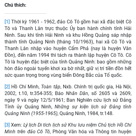
Chú thích:
[1]
Thời kỳ 1961 - 1962, đảo Cô Tô gồm hai xã đặc biệt Cô
Tô và Thanh Lân trực thuộc Ủy ban hành chính tỉnh Hải
Ninh. Sau khi tỉnh Hải Ninh và khu Hồng Quảng sáp nhập
thành tỉnh Quảng Ninh (tháng 10/1963), hai xã Cô Tô và
Thanh Lân nhập vào huyện Cẩm Phả (nay là huyện Vân
Đồn), đến năm 1994 thì tách ra thành lập huyện Cô Tô. Cô
Tô là huyện đặc biệt của tỉnh Quảng Ninh: bao gồm những
hòn đảo ngoài tuyến khơi xa bờ nhất, giữ vị trí tiền đồn hết
sức quan trọng trong vùng biển Đông Bắc của Tổ quốc.
[2]
Hồ Chí Minh,
Toàn tập
, Nxb. Chính trị quốc gia, Hà Nội,
2002, t.10, tr.354-355; Báo
Nhân Dân
, số 2605 và 2609,
ngày 9 và ngày 12/5/1961; Ban Nghiên cứu lịch sử Đảng
Tỉnh ủy Quảng Ninh,
Những sự kiện lịch sử Đảng tỉnh
Quảng Ninh (1955-1965)
, Quảng Ninh, 1984, tr.148.
[3]
Xem:
Lý lịch Di tích lịch sử Khu lưu niệm Chủ tịch Hồ Chí
Minh trên đảo Cô Tô
, Phòng Văn hóa và Thông tin huyện