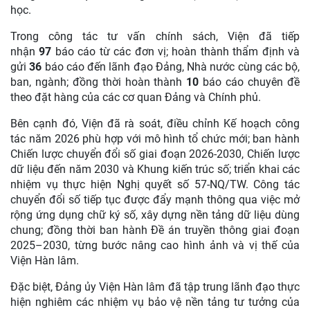
học.
Trong công tác tư vấn chính sách, Viện đã tiếp
nhận
97
báo cáo từ các đơn vị; hoàn thành thẩm định và
gửi
36
báo cáo đến lãnh đạo Đảng, Nhà nước cùng các bộ,
ban, ngành; đồng thời hoàn thành
10
báo cáo chuyên đề
theo đặt hàng của các cơ quan Đảng và Chính phủ.
Bên cạnh đó, Viện đã rà soát, điều chỉnh Kế hoạch công
tác năm 2026 phù hợp với mô hình tổ chức mới; ban hành
Chiến lược chuyển đổi số giai đoạn 2026-2030, Chiến lược
dữ liệu đến năm 2030 và Khung kiến trúc số; triển khai các
nhiệm vụ thực hiện Nghị quyết số 57-NQ/TW. Công tác
chuyển đổi số tiếp tục được đẩy mạnh thông qua việc mở
rộng ứng dụng chữ ký số, xây dựng nền tảng dữ liệu dùng
chung; đồng thời ban hành Đề án truyền thông giai đoạn
2025–2030, từng bước nâng cao hình ảnh và vị thế của
Viện Hàn lâm.
Đặc biệt, Đảng ủy Viện Hàn lâm đã tập trung lãnh đạo thực
hiện nghiêm các nhiệm vụ bảo vệ nền tảng tư tưởng của