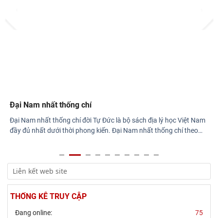
Prev
Next
Rà soát công tác chuẩn bị Hội thảo khoa học quốc gia "Danh
nhân văn hóa Lê Quý Đôn - Di sản và giá
Đại Nam nhất thống chí
Đại Nam nhất thống chí đời Tự Đức là bộ sách địa lý học Việt Nam
đầy đủ nhất dưới thời phong kiến. Đại Nam nhất thống chí theo
…
THỐNG KÊ TRUY CẬP
Đang online:
75