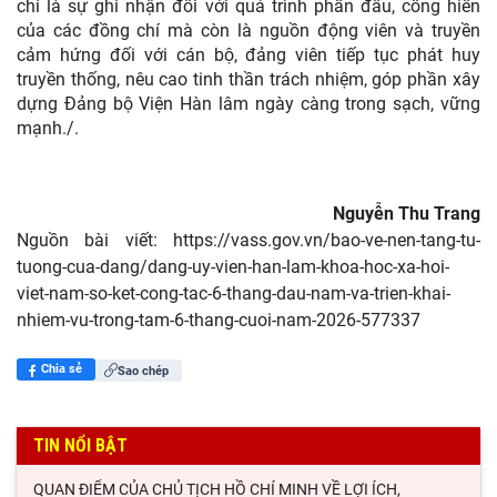
chỉ là sự ghi nhận đối với quá trình phấn đấu, cống hiến
của các đồng chí mà còn là nguồn động viên và truyền
cảm hứng đối với cán bộ, đảng viên tiếp tục phát huy
truyền thống, nêu cao tinh thần trách nhiệm, góp phần xây
dựng Đảng bộ Viện Hàn lâm ngày càng trong sạch, vững
mạnh./.
Nguyễn Thu Trang
Nguồn bài viết:
https://vass.gov.vn/bao-ve-nen-tang-tu-
tuong-cua-dang/dang-uy-vien-han-lam-khoa-hoc-xa-hoi-
viet-nam-so-ket-cong-tac-6-thang-dau-nam-va-trien-khai-
nhiem-vu-trong-tam-6-thang-cuoi-nam-2026-577337
Chia sẻ
Sao chép
TIN NỔI BẬT
QUAN ĐIỂM CỦA CHỦ TỊCH HỒ CHÍ MINH VỀ LỢI ÍCH,