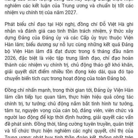
nghiêm các kết luận của Trung ương và chuẩn bị tốt các
nhiệm vụ chính trị của năm 2027.
Phát biểu chỉ đạo tại Hội nghị, đồng chí Đỗ Việt Hà ghi
nhận và đánh giá cao tinh thần trách nhiệm, ý thức xây
dựng Đảng của Đảng ủy và các Cấp ủy trực thuộc Viện
Hàn lâm; biểu dương sự nỗ lực cùng những kết quả Đảng
bộ Viện Hàn lâm đã đạt được trong 6 tháng đầu năm
2026, đặc biệt là việc tập trung lãnh đạo, chỉ đạo hoàn
thành các nhiệm vụ chính trị, chủ động tháo gỡ khó khăn,
giải quyết dứt điểm nhiều tồn đọng kéo dài, qua đó tạo
chuyển biến tích cực trong hoạt động của toàn Đảng bộ.
Đồng chí nhấn mạnh, trong thời gian tới, Đảng ủy Viện Hàn
lâm cần tiếp tục quan tâm, thực hiện hiệu quả công tác
chính trị, tư tưởng; chủ động nắm bắt tình hình tư tưởng,
tâm tư, nguyện vọng của cán bộ, đảng viên, viên chức và
người lao động để kịp thời định hướng, giải quyết các vấn
đề phát sinh. Đồng thời, tăng cường tuyên truyền, quán triệt
và tổ chức thực hiện nghiêm các nghị quyết, chỉ thị của
Trung ương; phát huy tinh thần đoàn kết, thống nhất trên