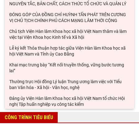
NGUYÊN TẮC, BẢN CHẤT, CÁCH THỨC TỔ CHỨC VÀ QUẢN LÝ
ĐÓNG GÓP CỦA ĐỒNG CHÍ HUỲNH TẤN PHÁT TRÊN CƯƠNG
VỊ CHỦ TỊCH CHÍNH PHỦ CÁCH MẠNG LÂM THỜI CỘNG
Chủ tịch Viện Hàn lâm Khoa học xã hội Việt Nam thăm và làm
việc tại Viện Khoa học Kinh tế và Xã hội
Lễ ký kết Thỏa thuận hợp tác giữa Viện Hàn lâm Khoa học xã
hội Việt Nam và Tỉnh ủy Cao Bằng
Khai mạc trưng bày “Kết nối truyền thống, vững bước tương
lai”
Thường trực Hội đồng Lý luận Trung ương làm việc với Tiểu
ban Văn hóa - Xã hội - Văn học, nghệ
Đảng ủy Viện Hàn lâm Khoa học xã hội Việt Nam tổ chức Hội
nghị Tập huấn nghiệp vụ công tác kiểm
Viện Sử học tham gia Hội thảo khoa học quốc gia "Danh nhân
CÔNG TRÌNH TIÊU BIỂU
văn hóa Lê Quý Đôn - Di sản và giá trị
Hội thảo khoa học quốc gia “Danh nhân văn hóa Lê Quý Đôn -
Di sản và giá trị thời đại”