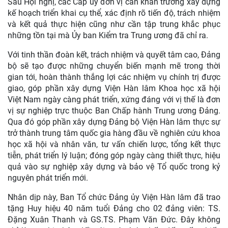
Sau Hội nghị, các Cấp ủy đơn vị cần khẩn trương xây dựng
kế hoạch triển khai cụ thể, xác định rõ tiến độ, trách nhiệm
và kết quả thực hiện cũng như cần tập trung khắc phục
những tồn tại mà Ủy ban Kiểm tra Trung ương đã chỉ ra.
Với tinh thần đoàn kết, trách nhiệm và quyết tâm cao, Đảng
bộ sẽ tạo được những chuyển biến mạnh mẽ trong thời
gian tới, hoàn thành thắng lợi các nhiệm vụ chính trị được
giao, góp phần xây dựng Viện Hàn lâm Khoa học xã hội
Việt Nam ngày càng phát triển, xứng đáng với vị thế là đơn
vị sự nghiệp trực thuộc Ban Chấp hành Trung ương Đảng.
Qua đó góp phần xây dựng Đảng bộ Viện Hàn lâm thực sự
trở thành trung tâm quốc gia hàng đầu về nghiên cứu khoa
học xã hội và nhân văn, tư vấn chiến lược, tổng kết thực
tiễn, phát triển lý luận; đóng góp ngày càng thiết thực, hiệu
quả vào sự nghiệp xây dựng và bảo vệ Tổ quốc trong kỷ
nguyên phát triển mới.
Nhân dịp này, Ban Tổ chức Đảng ủy Viện Hàn lâm đã trao
tặng Huy hiệu 40 năm tuổi Đảng cho 02 đảng viên: TS.
Đặng Xuân Thanh và GS.TS. Phạm Văn Đức. Đây không