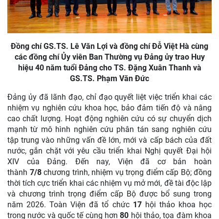
Đồng chí GS.TS. Lê Văn Lợi và đồng chí Đỗ Việt Hà cùng
các đồng chí Ủy viên Ban Thường vụ Đảng ủy trao Huy
hiệu 40 năm tuổi Đảng cho TS. Đặng Xuân Thanh và
GS.TS. Phạm Văn Đức
Đảng ủy đã lãnh đạo, chỉ đạo quyết liệt việc triển khai các
nhiệm vụ nghiên cứu khoa học, bảo đảm tiến độ và nâng
cao chất lượng. Hoạt động nghiên cứu có sự chuyển dịch
mạnh từ mô hình nghiên cứu phân tán sang nghiên cứu
tập trung vào những vấn đề lớn, mới và cấp bách của đất
nước, gắn chặt với yêu cầu triển khai Nghị quyết Đại hội
XIV của Đảng. Đến nay, Viện đã cơ bản hoàn
thành
7/8
chương trình, nhiệm vụ trọng điểm cấp Bộ; đồng
thời tích cực triển khai các nhiệm vụ mở mới, đề tài độc lập
và chương trình trọng điểm cấp Bộ được bổ sung trong
năm 2026. Toàn Viện đã tổ chức
17
hội thảo khoa học
trong nước và quốc tế cùng hơn
80
hội thảo, tọa đàm khoa