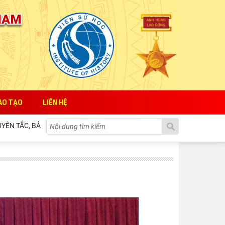
ÀO TẠO
LIÊN HỆ
 CHẤT, CÁCH THỨC TỔ CHỨC VÀ QUẢN LÝ CỦA NHÀ NƯỚC ĐỐI VỚI SỰ P