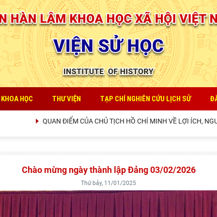
 KHOA HỌC
THƯ VIỆN
TẠP CHÍ NGHIÊN CỨU LỊCH SỬ
Đ
UAN ĐIỂM CỦA CHỦ TỊCH HỒ CHÍ MINH VỀ LỢI ÍCH, NGUYÊN TẮC, BẢN
Chào mừng ngày thành lập Đảng 03/02/2026
Thứ bảy, 11/01/2025