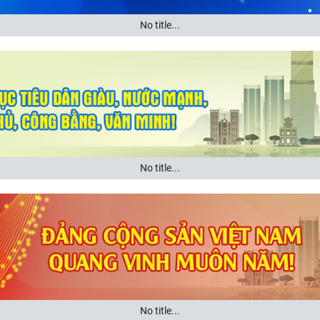
No title...
No title...
No title...