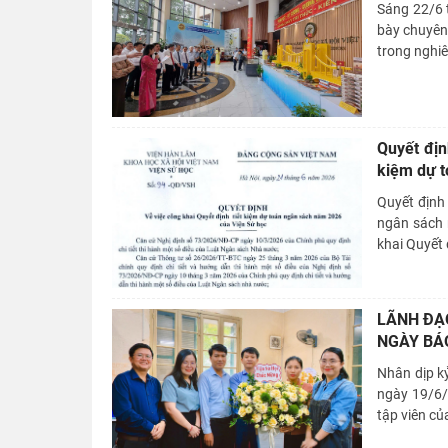
Sáng 22/6 
bày chuyên 
trong nghiê
Quyết địn
kiệm dự t
Quyết định
ngân sách 
khai Quyết 
LÃNH ĐẠ
NGÀY BÁO
Nhân dịp k
ngày 19/6/
tập viên củ