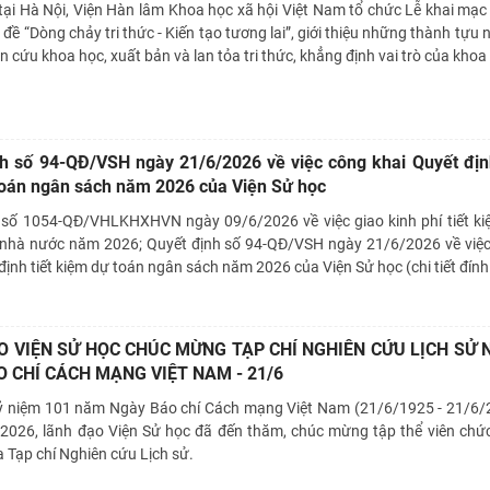
tại Hà Nội, Viện Hàn lâm Khoa học xã hội Việt Nam tổ chức Lễ khai mạc
đề “Dòng chảy tri thức - Kiến tạo tương lai”, giới thiệu những thành tựu n
n cứu khoa học, xuất bản và lan tỏa tri thức, khẳng định vai trò của khoa
h số 94-QĐ/VSH ngày 21/6/2026 về việc công khai Quyết định
oán ngân sách năm 2026 của Viện Sử học
 số 1054-QĐ/VHLKHXHVN ngày 09/6/2026 về việc giao kinh phí tiết ki
nhà nước năm 2026; Quyết định số 94-QĐ/VSH ngày 21/6/2026 về việ
định tiết kiệm dự toán ngân sách năm 2026 của Viện Sử học (chi tiết đín
O VIỆN SỬ HỌC CHÚC MỪNG TẠP CHÍ NGHIÊN CỨU LỊCH SỬ
 CHÍ CÁCH MẠNG VIỆT NAM - 21/6
ỷ niệm 101 năm Ngày Báo chí Cách mạng Việt Nam (21/6/1925 - 21/6/
2026, lãnh đạo Viện Sử học đã đến thăm, chúc mừng tập thể viên chức
a Tạp chí Nghiên cứu Lịch sử.