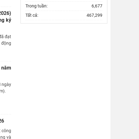
Trong tuần:
6,677
2026)
Tất cả:
467,299
ng kỷ
đã đạt
t động
h năm
N ngày
m).
26
t công
ảng và