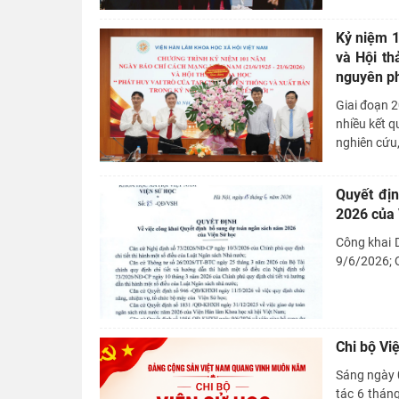
Kỷ niệm 
và Hội th
nguyên ph
Giai đoạn 2
nhiều kết q
nghiên cứu,
Quyết đị
2026 của 
Công khai
9/6/2026; 
Chi bộ Vi
Sáng ngày 0
tác 6 thán