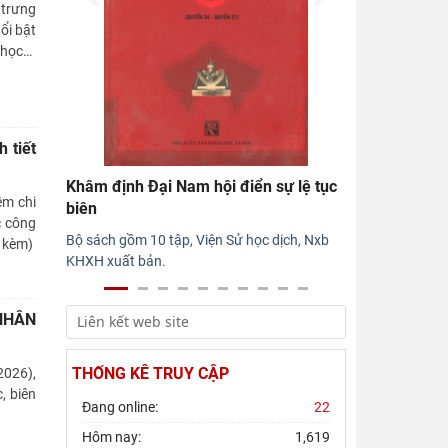
 trưng
ổi bật
 học
…
 tiết
Khâm định Đại Nam hội điển sự lệ tục
ệm chi
biên
c công
Bộ sách gồm 10 tập, Viện Sử học dịch, Nxb
h kèm)
KHXH xuất bản.
 NHÂN
THỐNG KÊ TRUY CẬP
2026),
, biên
Đang online:
22
Hôm nay:
1,619