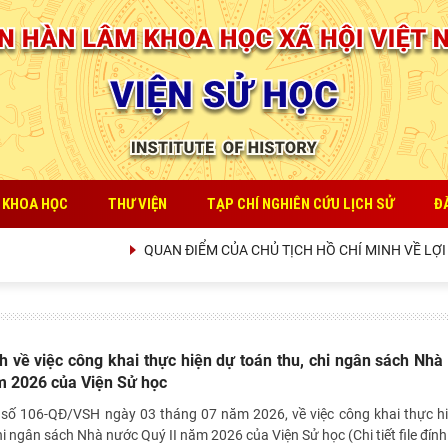
 KHOA HỌC
THƯ VIỆN
TẠP CHÍ NGHIÊN CỨU LỊCH SỬ
Đ
QUAN ĐIỂM CỦA CHỦ TỊCH HỒ CHÍ MINH VỀ LỢI ÍCH
h về việc công khai thực hiện dự toán thu, chi ngân sách Nhà
m 2026 của Viện Sử học
 số 106-QĐ/VSH ngày 03 tháng 07 năm 2026, về việc công khai thực h
hi ngân sách Nhà nước Quý II năm 2026 của Viện Sử học (Chi tiết file đín