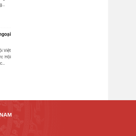
ng
…
ngoại
i Việt
ức Hội
ốc
…
 NAM