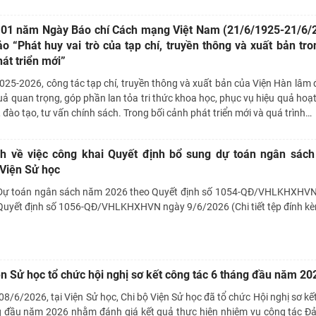
101 năm Ngày Báo chí Cách mạng Việt Nam (21/6/1925-21/6/
ảo “Phát huy vai trò của tạp chí, truyền thông và xuất bản tro
át triển mới”
025-2026, công tác tạp chí, truyền thông và xuất bản của Viện Hàn lâm 
uả quan trọng, góp phần lan tỏa tri thức khoa học, phục vụ hiệu quả hoạ
 đào tạo, tư vấn chính sách. Trong bối cảnh phát triển mới và quá trình
…
nh về việc công khai Quyết định bổ sung dự toán ngân sác
Viện Sử học
 Dự toán ngân sách năm 2026 theo Quyết định số 1054-QĐ/VHLKHXHV
Quyết định số 1056-QĐ/VHLKHXHVN ngày 9/6/2026 (Chi tiết tệp đính kè
ện Sử học tổ chức hội nghị sơ kết công tác 6 tháng đầu năm 20
8/6/2026, tại Viện Sử học, Chi bộ Viện Sử học đã tổ chức Hội nghị sơ kế
g đầu năm 2026 nhằm đánh giá kết quả thực hiện nhiệm vụ công tác Đ