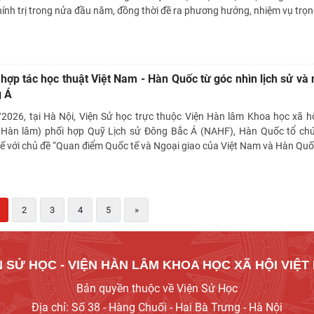
ính trị trong nửa đầu năm, đồng thời đề ra phương hướng, nhiệm vụ trọ
hợp tác học thuật Việt Nam - Hàn Quốc từ góc nhìn lịch sử và 
g Á
2026, tại Hà Nội, Viện Sử học trực thuộc Viện Hàn lâm Khoa học xã hộ
Hàn lâm) phối hợp Quỹ Lịch sử Đông Bắc Á (NAHF), Hàn Quốc tổ ch
tế với chủ đề “Quan điểm Quốc tế và Ngoại giao của Việt Nam và Hàn Qu
2
3
4
5
»
N SỬ HỌC - VIỆN HÀN LÂM KHOA HỌC XÃ HỘI VIỆT
Bản quyền thuộc về Viện Sử Học
Địa chỉ: Số 38 - Hàng Chuối - Hai Bà Trưng - Hà Nội