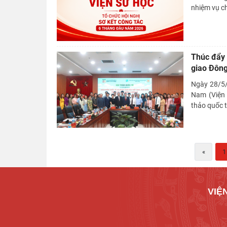
nhiệm vụ ch
Thúc đẩy 
giao Đôn
Ngày 28/5/
Nam (Viện 
thảo quốc 
«
1
VIỆ