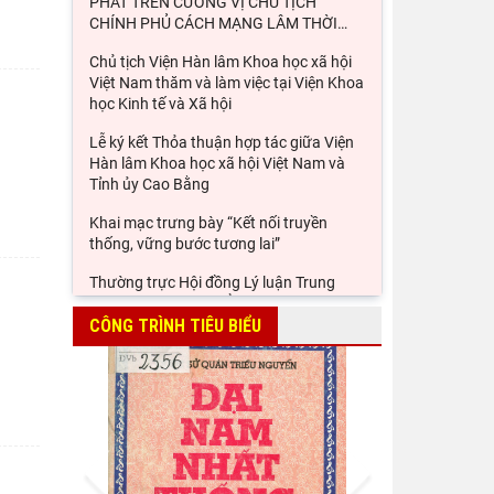
PHÁT TRÊN CƯƠNG VỊ CHỦ TỊCH
CHÍNH PHỦ CÁCH MẠNG LÂM THỜI
…
Chủ tịch Viện Hàn lâm Khoa học xã hội
Việt Nam thăm và làm việc tại Viện Khoa
học Kinh tế và Xã hội
Lễ ký kết Thỏa thuận hợp tác giữa Viện
Hàn lâm Khoa học xã hội Việt Nam và
Tỉnh ủy Cao Bằng
Khai mạc trưng bày “Kết nối truyền
thống, vững bước tương lai”
Thường trực Hội đồng Lý luận Trung
ương làm việc với Tiểu ban Văn hóa - Xã
hội - Văn học, nghệ
CÔNG TRÌNH TIÊU BIỂU
Đảng ủy Viện Hàn lâm Khoa học xã hội
Việt Nam tổ chức Hội nghị Tập huấn
nghiệp vụ công tác kiểm
Viện Sử học tham gia Hội thảo khoa học
Prev
Next
quốc gia "Danh nhân văn hóa Lê Quý
Đôn - Di sản và giá trị