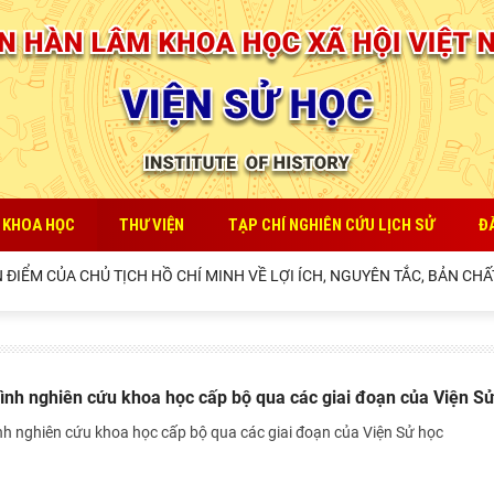
 KHOA HỌC
THƯ VIỆN
TẠP CHÍ NGHIÊN CỨU LỊCH SỬ
Đ
ỂM CỦA CHỦ TỊCH HỒ CHÍ MINH VỀ LỢI ÍCH, NGUYÊN TẮC, BẢN CHẤT,
ình nghiên cứu khoa học cấp bộ qua các giai đoạn của Viện S
nh nghiên cứu khoa học cấp bộ qua các giai đoạn của Viện Sử học