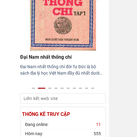
Hội thảo khoa học quốc gia “Danh nhân
văn hóa Lê Quý Đôn - Di sản và giá trị
thời đại”
Rà soát công tác chuẩn bị Hội thảo
khoa học quốc gia "Danh nhân văn hóa
Lê Quý Đôn - Di sản và giá
Đại Nam nhất thống chí
Đại Nam nhất thống chí đời Tự Đức là bộ
sách địa lý học Việt Nam đầy đủ nhất dưới
…
THỐNG KÊ TRUY CẬP
Đang online:
11
Hôm nay:
555