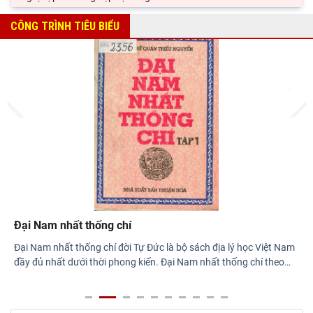
Viện Sử học tham gia Hội thảo khoa học quốc gia "Danh nhân
CÔNG TRÌNH TIÊU BIỂU
văn hóa Lê Quý Đôn - Di sản và giá trị
Hội thảo khoa học quốc gia “Danh nhân văn hóa Lê Quý Đôn -
Di sản và giá trị thời đại”
Prev
Next
Rà soát công tác chuẩn bị Hội thảo khoa học quốc gia "Danh
nhân văn hóa Lê Quý Đôn - Di sản và giá
Đại Nam nhất thống chí
Đại Nam nhất thống chí đời Tự Đức là bộ sách địa lý học Việt Nam
đầy đủ nhất dưới thời phong kiến. Đại Nam nhất thống chí theo
…