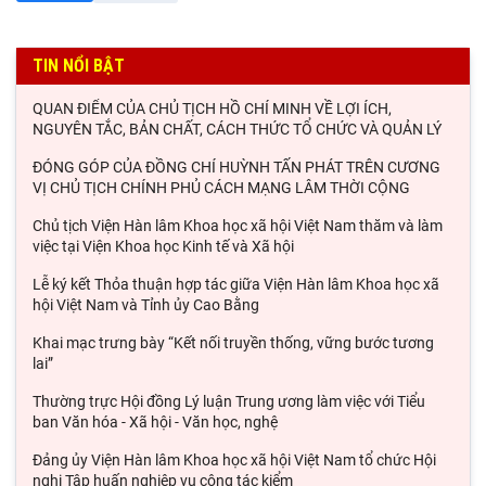
TIN NỔI BẬT
QUAN ĐIỂM CỦA CHỦ TỊCH HỒ CHÍ MINH VỀ LỢI ÍCH,
NGUYÊN TẮC, BẢN CHẤT, CÁCH THỨC TỔ CHỨC VÀ QUẢN LÝ
ĐÓNG GÓP CỦA ĐỒNG CHÍ HUỲNH TẤN PHÁT TRÊN CƯƠNG
VỊ CHỦ TỊCH CHÍNH PHỦ CÁCH MẠNG LÂM THỜI CỘNG
Chủ tịch Viện Hàn lâm Khoa học xã hội Việt Nam thăm và làm
việc tại Viện Khoa học Kinh tế và Xã hội
Lễ ký kết Thỏa thuận hợp tác giữa Viện Hàn lâm Khoa học xã
hội Việt Nam và Tỉnh ủy Cao Bằng
Khai mạc trưng bày “Kết nối truyền thống, vững bước tương
lai”
Thường trực Hội đồng Lý luận Trung ương làm việc với Tiểu
ban Văn hóa - Xã hội - Văn học, nghệ
Đảng ủy Viện Hàn lâm Khoa học xã hội Việt Nam tổ chức Hội
nghị Tập huấn nghiệp vụ công tác kiểm