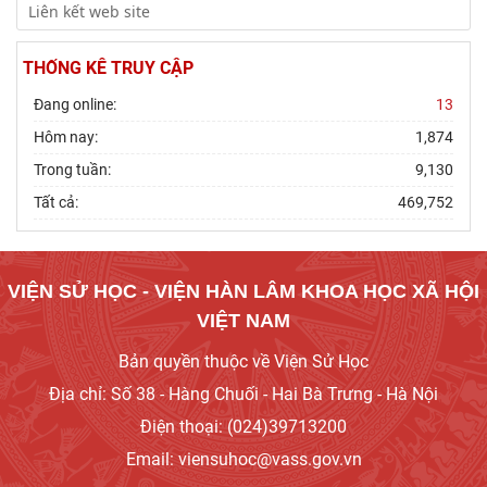
THỐNG KÊ TRUY CẬP
Đang online:
13
Hôm nay:
1,874
Trong tuần:
9,130
Tất cả:
469,752
VIỆN SỬ HỌC - VIỆN HÀN LÂM KHOA HỌC XÃ HỘI
VIỆT NAM
Bản quyền thuộc về Viện Sử Học
Địa chỉ: Số 38 - Hàng Chuối - Hai Bà Trưng - Hà Nội
Điện thoại: (024)39713200
Email: viensuhoc@vass.gov.vn