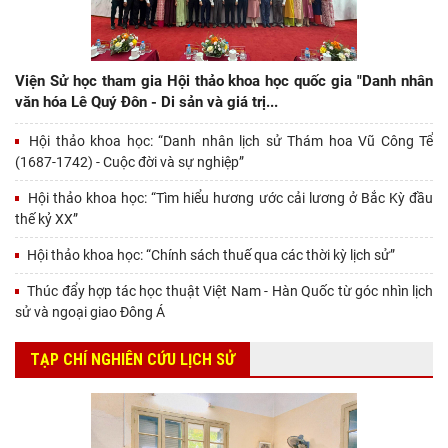
Viện Sử học tham gia Hội thảo khoa học quốc gia "Danh nhân
văn hóa Lê Quý Đôn - Di sản và giá trị...
Hội thảo khoa học: “Danh nhân lịch sử Thám hoa Vũ Công Tể
(1687-1742) - Cuộc đời và sự nghiệp”
Hội thảo khoa học: “Tìm hiểu hương ước cải lương ở Bắc Kỳ đầu
thế kỷ XX”
Hội thảo khoa học: “Chính sách thuế qua các thời kỳ lịch sử”
Thúc đẩy hợp tác học thuật Việt Nam - Hàn Quốc từ góc nhìn lịch
sử và ngoại giao Đông Á
TẠP CHÍ NGHIÊN CỨU LỊCH SỬ