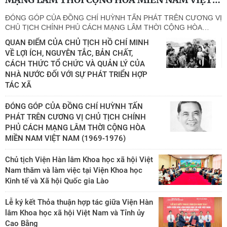
ĐÓNG GÓP CỦA ĐỒNG CHÍ HUỲNH TẤN PHÁT TRÊN CƯƠNG VỊ
CHỦ TỊCH CHÍNH PHỦ CÁCH MẠNG LÂM THỜI CỘNG HÒA
…
QUAN ĐIỂM CỦA CHỦ TỊCH HỒ CHÍ MINH
VỀ LỢI ÍCH, NGUYÊN TẮC, BẢN CHẤT,
CÁCH THỨC TỔ CHỨC VÀ QUẢN LÝ CỦA
NHÀ NƯỚC ĐỐI VỚI SỰ PHÁT TRIỂN HỢP
TÁC XÃ
ĐÓNG GÓP CỦA ĐỒNG CHÍ HUỲNH TẤN
PHÁT TRÊN CƯƠNG VỊ CHỦ TỊCH CHÍNH
PHỦ CÁCH MẠNG LÂM THỜI CỘNG HÒA
MIỀN NAM VIỆT NAM (1969-1976)
Chủ tịch Viện Hàn lâm Khoa học xã hội Việt
Nam thăm và làm việc tại Viện Khoa học
Kinh tế và Xã hội Quốc gia Lào
Lễ ký kết Thỏa thuận hợp tác giữa Viện Hàn
lâm Khoa học xã hội Việt Nam và Tỉnh ủy
Cao Bằng