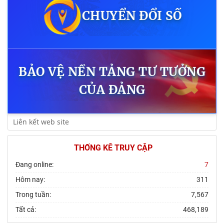
CHUYỂN ĐỔI SỐ
BẢO VỆ NỀN TẢNG
TƯ TƯỞNG
CỦA ĐẢNG
THỐNG KÊ TRUY CẬP
Đang online:
7
Hôm nay:
311
Trong tuần:
7,567
Tất cả:
468,189