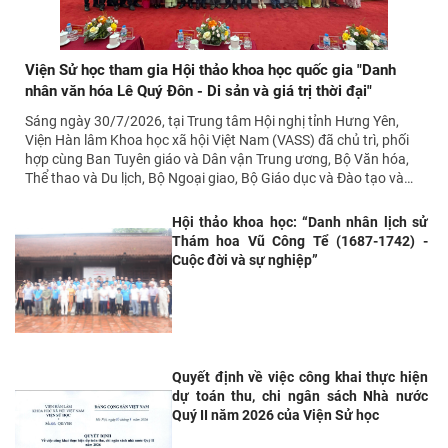
Viện Sử học tham gia Hội thảo khoa học quốc gia "Danh
Khai mạc trưng bày “Kết nối
nhân văn hóa Lê Quý Đôn - Di sản và giá trị thời đại"
truyền thống, vững bước tương
lai”
Sáng ngày 30/7/2026, tại Trung tâm Hội nghị tỉnh Hưng Yên,
Viện Hàn lâm Khoa học xã hội Việt Nam (VASS) đã chủ trì, phối
hợp cùng Ban Tuyên giáo và Dân vận Trung ương, Bộ Văn hóa,
Thể thao và Du lịch, Bộ Ngoại giao, Bộ Giáo dục và Đào tạo và
…
Hội thảo khoa học: “Danh nhân lịch sử
Thám hoa Vũ Công Tể (1687-1742) -
Cuộc đời và sự nghiệp”
Quyết định về việc công khai thực hiện
dự toán thu, chi ngân sách Nhà nước
Quý II năm 2026 của Viện Sử học