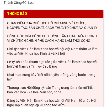
Thành Công Đài Loan
THÔNG BÁO
QUAN ĐIỂM CỦA CHỦ TỊCH HỒ CHÍ MINH VỀ LỢI ÍCH,
NGUYÊN TẮC, BẢN CHẤT, CÁCH THỨC TỔ CHỨC VÀ QUẢN LÝ
ĐÓNG GÓP CỦA ĐỒNG CHÍ HUỲNH TẤN PHÁT TRÊN CƯƠNG
VỊ CHỦ TỊCH CHÍNH PHỦ CÁCH MẠNG LÂM THỜI CỘNG
Chủ tịch Viện Hàn lâm Khoa học xã hội Việt Nam thăm và làm
việc tại Viện Khoa học Kinh tế và Xã hội
Lễ ký kết Thỏa thuận hợp tác giữa Viện Hàn lâm Khoa học xã
hội Việt Nam và Tỉnh ủy Cao Bằng
Khai mạc trưng bày “Kết nối truyền thống, vững bước tương
lai”
Thường trực Hội đồng Lý luận Trung ương làm việc với Tiểu
ban Văn hóa - Xã hội - Văn học, nghệ
Đảng ủy Viện Hàn lâm Khoa học xã hội Việt Nam tổ chức Hội
nghị Tập huấn nghiệp vụ công tác kiểm