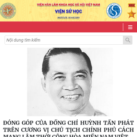
ĐÓNG GÓP CỦA ĐỒNG CHÍ HUỲNH TẤN PHÁT
TRÊN CƯƠNG VỊ CHỦ TỊCH CHÍNH PHỦ CÁCH
MẠNG LÂM THỜI CỘNG HÒA MIỀN NAM VIỆT
…