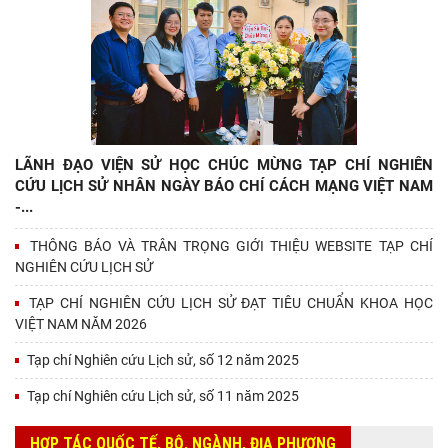
LÃNH ĐẠO VIỆN SỬ HỌC CHÚC MỪNG TẠP CHÍ NGHIÊN
CỨU LỊCH SỬ NHÂN NGÀY BÁO CHÍ CÁCH MẠNG VIỆT NAM
-...
THÔNG BÁO VÀ TRÂN TRỌNG GIỚI THIỆU WEBSITE TẠP CHÍ
NGHIÊN CỨU LỊCH SỬ
TẠP CHÍ NGHIÊN CỨU LỊCH SỬ ĐẠT TIÊU CHUẨN KHOA HỌC
VIỆT NAM NĂM 2026
Tạp chí Nghiên cứu Lịch sử, số 12 năm 2025
Tạp chí Nghiên cứu Lịch sử, số 11 năm 2025
HỢP TÁC QUỐC TẾ, BỘ, NGÀNH, ĐỊA PHƯƠNG