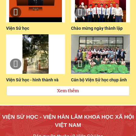
Video
Image
Viện Sử học
Chào mừng ngày thành lập
Đảng 03/02/2026
Video
Image
Viện Sử học - hình thành và
Cán bộ Viện Sử học chụp ảnh
phát triển
lưu niệm tại lễ kỷ niệm 70 năm
ngày thành lập
VIỆN SỬ HỌC - VIỆN HÀN LÂM KHOA HỌC XÃ HỘI
VIỆT NAM