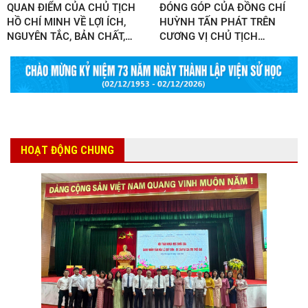
QUAN ĐIỂM CỦA CHỦ TỊCH
ĐÓNG GÓP CỦA ĐỒNG CHÍ
HỒ CHÍ MINH VỀ LỢI ÍCH,
HUỲNH TẤN PHÁT TRÊN
NGUYÊN TẮC, BẢN CHẤT,
…
CƯƠNG VỊ CHỦ TỊCH
…
HOẠT ĐỘNG CHUNG
Chủ tịch Viện Hàn lâm Khoa
Lễ ký kết Thỏa thuận hợp tác
học xã hội Việt Nam thăm và
giữa Viện Hàn lâm Khoa học
làm việc tại Viện Khoa học
…
xã hội Việt Nam và Tỉnh ủy
Cao
…