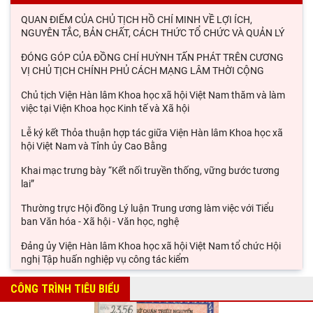
QUAN ĐIỂM CỦA CHỦ TỊCH HỒ CHÍ MINH VỀ LỢI ÍCH,
NGUYÊN TẮC, BẢN CHẤT, CÁCH THỨC TỔ CHỨC VÀ QUẢN LÝ
ĐÓNG GÓP CỦA ĐỒNG CHÍ HUỲNH TẤN PHÁT TRÊN CƯƠNG
VỊ CHỦ TỊCH CHÍNH PHỦ CÁCH MẠNG LÂM THỜI CỘNG
Chủ tịch Viện Hàn lâm Khoa học xã hội Việt Nam thăm và làm
việc tại Viện Khoa học Kinh tế và Xã hội
Lễ ký kết Thỏa thuận hợp tác giữa Viện Hàn lâm Khoa học xã
hội Việt Nam và Tỉnh ủy Cao Bằng
Khai mạc trưng bày “Kết nối truyền thống, vững bước tương
lai”
Thường trực Hội đồng Lý luận Trung ương làm việc với Tiểu
ban Văn hóa - Xã hội - Văn học, nghệ
Đảng ủy Viện Hàn lâm Khoa học xã hội Việt Nam tổ chức Hội
nghị Tập huấn nghiệp vụ công tác kiểm
Viện Sử học tham gia Hội thảo khoa học quốc gia "Danh nhân
CÔNG TRÌNH TIÊU BIỂU
văn hóa Lê Quý Đôn - Di sản và giá trị