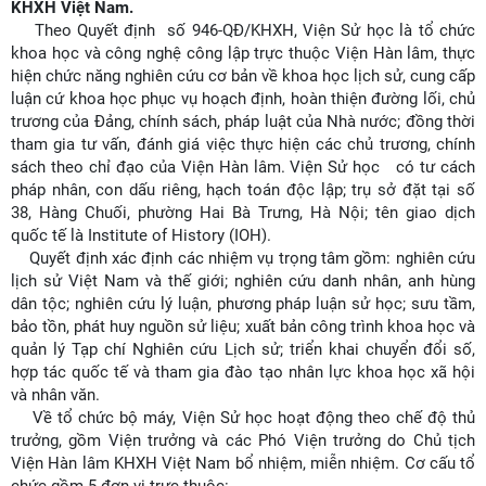
KHXH Việt Nam.
Theo Quyết định
số 946-QĐ/KHXH
, Viện Sử học là tổ chức
khoa học và công nghệ công lập trực thuộc Viện Hàn lâm, thực
hiện chức năng nghiên cứu cơ bản về khoa học lịch sử, cung cấp
luận cứ khoa học phục vụ hoạch định, hoàn thiện đường lối, chủ
trương của Đảng, chính sách, pháp luật của Nhà nước; đồng thời
tham gia tư vấn, đánh giá việc thực hiện các chủ trương, chính
sách theo chỉ đạo của Viện Hàn lâm.
Viện Sử học
có tư cách
pháp nhân, con dấu riêng, hạch toán độc lập; trụ sở đặt tại số
38, Hàng Chuối, phường Hai Bà Trưng, Hà Nội; tên giao dịch
quốc tế là Institute of History (IOH).
Quyết định xác định các nhiệm vụ trọng tâm gồm: nghiên cứu
lịch sử Việt Nam và thế giới; nghiên cứu danh nhân, anh hùng
dân tộc; nghiên cứu lý luận, phương pháp luận sử học; sưu tầm,
bảo tồn, phát huy nguồn sử liệu; xuất bản công trình khoa học và
quản lý Tạp chí Nghiên cứu Lịch sử; triển khai chuyển đổi số,
hợp tác quốc tế và tham gia đào tạo nhân lực khoa học xã hội
và nhân văn.
Về tổ chức bộ máy, Viện Sử học hoạt động theo chế độ thủ
trưởng, gồm Viện trưởng và các Phó Viện trưởng do Chủ tịch
Viện Hàn lâm KHXH Việt Nam bổ nhiệm, miễn nhiệm. Cơ cấu tổ