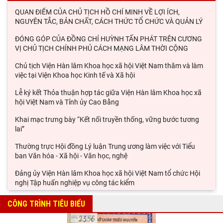
QUAN ĐIỂM CỦA CHỦ TỊCH HỒ CHÍ MINH VỀ LỢI ÍCH,
NGUYÊN TẮC, BẢN CHẤT, CÁCH THỨC TỔ CHỨC VÀ QUẢN LÝ
ĐÓNG GÓP CỦA ĐỒNG CHÍ HUỲNH TẤN PHÁT TRÊN CƯƠNG
VỊ CHỦ TỊCH CHÍNH PHỦ CÁCH MẠNG LÂM THỜI CỘNG
Chủ tịch Viện Hàn lâm Khoa học xã hội Việt Nam thăm và làm
việc tại Viện Khoa học Kinh tế và Xã hội
Lễ ký kết Thỏa thuận hợp tác giữa Viện Hàn lâm Khoa học xã
hội Việt Nam và Tỉnh ủy Cao Bằng
Khai mạc trưng bày “Kết nối truyền thống, vững bước tương
lai”
Thường trực Hội đồng Lý luận Trung ương làm việc với Tiểu
ban Văn hóa - Xã hội - Văn học, nghệ
Đảng ủy Viện Hàn lâm Khoa học xã hội Việt Nam tổ chức Hội
nghị Tập huấn nghiệp vụ công tác kiểm
Viện Sử học tham gia Hội thảo khoa học quốc gia "Danh nhân
CÔNG TRÌNH TIÊU BIỂU
văn hóa Lê Quý Đôn - Di sản và giá trị