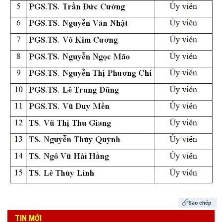
TỌA ĐÀM KHOA HỌC “XÁC ĐỊNH NĂM THÀNH LẬP TRƯỜNG
TRUNG HỌC PHỔ THÔNG HÀN THUYÊN”
Đoàn cán bộ Viện Sử học tham gia Hội nghị tập huấn chuyên
môn nghiệp vụ năm 2026 của Viện Hàn lâm
Sao chép
QUAN ĐIỂM CỦA CHỦ TỊCH HỒ CHÍ MINH VỀ LỢI ÍCH,
TIN MỚI