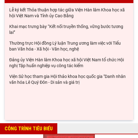
NGUYÊN TẮC, BẢN CHẤT, CÁCH THỨC TỔ CHỨC VÀ QUẢN LÝ
ĐÓNG GÓP CỦA ĐỒNG CHÍ HUỲNH TẤN PHÁT TRÊN CƯƠNG
VỊ CHỦ TỊCH CHÍNH PHỦ CÁCH MẠNG LÂM THỜI CỘNG
Chủ tịch Viện Hàn lâm Khoa học xã hội Việt Nam thăm và làm
việc tại Viện Khoa học Kinh tế và Xã hội
Lễ ký kết Thỏa thuận hợp tác giữa Viện Hàn lâm Khoa học xã
hội Việt Nam và Tỉnh ủy Cao Bằng
Khai mạc trưng bày “Kết nối truyền thống, vững bước tương
lai”
Thường trực Hội đồng Lý luận Trung ương làm việc với Tiểu
ban Văn hóa - Xã hội - Văn học, nghệ
Đảng ủy Viện Hàn lâm Khoa học xã hội Việt Nam tổ chức Hội
nghị Tập huấn nghiệp vụ công tác kiểm
Viện Sử học tham gia Hội thảo khoa học quốc gia "Danh nhân
văn hóa Lê Quý Đôn - Di sản và giá trị
CÔNG TRÌNH TIÊU BIỂU