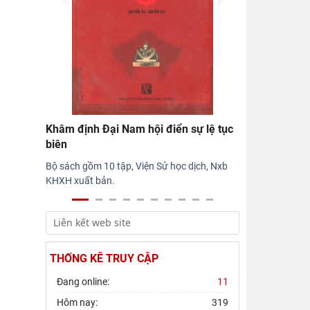
Khâm định Đại Nam hội điển sự lệ tục
biên
Bộ sách gồm 10 tập, Viện Sử học dịch, Nxb
KHXH xuất bản.
THỐNG KÊ TRUY CẬP
Đang online:
11
Hôm nay:
319