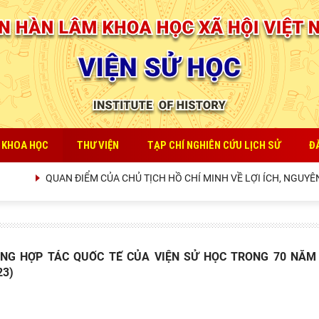
 KHOA HỌC
THƯ VIỆN
TẠP CHÍ NGHIÊN CỨU LỊCH SỬ
Đ
QUAN ĐIỂM CỦA CHỦ TỊCH HỒ CHÍ MINH VỀ LỢI ÍCH, NGUYÊN 
NG HỢP TÁC QUỐC TẾ CỦA VIỆN SỬ HỌC TRONG 70 NĂM
23)