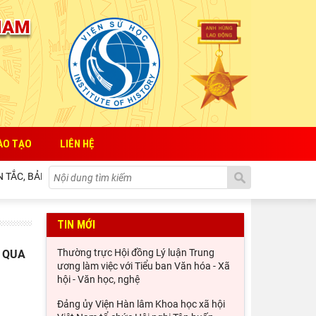
QUAN ĐIỂM CỦA CHỦ TỊCH HỒ CHÍ
MINH VỀ LỢI ÍCH, NGUYÊN TẮC, BẢN
CHẤT, CÁCH THỨC TỔ CHỨC VÀ QUẢN
…
ĐÓNG GÓP CỦA ĐỒNG CHÍ HUỲNH TẤN
PHÁT TRÊN CƯƠNG VỊ CHỦ TỊCH
CHÍNH PHỦ CÁCH MẠNG LÂM THỜI
…
Chủ tịch Viện Hàn lâm Khoa học xã hội
ÀO TẠO
LIÊN HỆ
Việt Nam thăm và làm việc tại Viện Khoa
học Kinh tế và Xã hội
TẮC, BẢN CHẤT, CÁCH THỨC TỔ CHỨC VÀ QUẢN LÝ CỦA NHÀ NƯỚC ĐỐI 
Lễ ký kết Thỏa thuận hợp tác giữa Viện
Hàn lâm Khoa học xã hội Việt Nam và
Tỉnh ủy Cao Bằng
TIN MỚI
Khai mạc trưng bày “Kết nối truyền
 QUA
thống, vững bước tương lai”
Thường trực Hội đồng Lý luận Trung
ương làm việc với Tiểu ban Văn hóa - Xã
hội - Văn học, nghệ