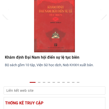
văn hóa Lê Quý Đôn - Di sản và giá trị
Prev
Next
Hội thảo khoa học quốc gia “Danh nhân văn hóa Lê Quý Đôn -
Di sản và giá trị thời đại”
Đại Nam nhất thống chí
Đại Nam nhất thống chí đời Tự Đức là bộ sách địa lý học Việt Nam
đầy đủ nhất dưới thời phong kiến. Đại Nam nhất thống chí theo
…
THỐNG KÊ TRUY CẬP