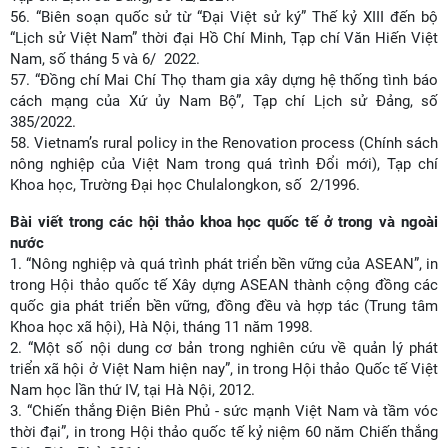
56.
“Biên soạn quốc sử từ “Đại Việt sử ký” Thế kỷ XIII đến bộ
“Lịch sử Việt Nam” thời đại Hồ Chí Minh, Tạp chí Văn Hiến Việt
Nam, số tháng 5 và 6/ 2022.
57.
“Đồng chí Mai Chí Thọ tham gia xây dựng hệ thống tình báo
cách mạng của Xứ ủy Nam Bộ”, Tạp chí Lịch sử Đảng, số
385/2022.
58.
Vietnam’s rural policy in the Renovation process (Chính sách
nông nghiệp của Việt Nam trong quá trình Đổi mới), Tạp chí
Khoa học, Trường Đại học Chulalongkon, số 2/1996.
Bài viết trong các hội thảo khoa học quốc tế ở trong và ngoài
nước
1. “Nông nghiệp và quá trình phát triển bền vững của ASEAN”, in
trong Hội thảo quốc tế Xây dựng ASEAN thành cộng đồng các
quốc gia phát triển bền vững, đồng đều và hợp tác (Trung tâm
Khoa học xã hội), Hà Nội, tháng 11 năm 1998.
2. “Một số nội dung cơ bản trong nghiên cứu về quản lý phát
triển xã hội ở Việt Nam hiện nay”, in trong Hội thảo Quốc tế Việt
Nam học lần thứ IV, tại Hà Nội, 2012.
3. “Chiến thắng Điện Biên Phủ - sức mạnh Việt Nam và tầm vóc
thời đại”, in trong Hội thảo quốc tế kỷ niệm 60 năm Chiến thắng