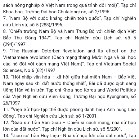
sách nông nghiệp ở Việt Nam trong quá trình đổi mới)”, Tạp chí
Khoa học, Trường Đại học Chulalongkon, số 2/1996.
7.
“Nam Bộ với cuộc kháng chiến toàn quốc”, Tạp chí Nghiên
cứu Lịch sử, số 5 (288)/1996.
8.
“Chiến trường Nam Bộ và Nam Trung Bộ với chiến dịch Việt
Bắc Thu Đông 1947”, Tạp chí Nghiên cứu Lịch sử, số 5
(294)/1997
9.
“The Russian Octorber Revolution and its effect on the
Vietnamese revolution (Cách mạng tháng Mười Nga và bài học
của nó đối với cách mạng Việt Nam)”, Tạp chí Vietnam Social
Sciences, No.6 (62)/1997
10.
“Hội nhập văn hóa – xã hội giữa hai miền Nam – Bắc Việt
Nam ngay sau khi đất nước thống nhất”, Bài đã được dịch sang
tiếng Hàn và in trên Tạp chí Khoa học Korea and World Politics
của Viện Nghiên cứu Viễn Đông, Trường Đại học Kyungnam, số
26/1997
11.
“Viện Sử học-Tập thể được phong danh hiệu Anh hùng Lao
động”, Tạp chí Nghiên cứu Lịch sử, số 1/2001.
12.
“Giáo sư Trần Văn Giàu – Chiến sĩ cách mạng, nhà sử học
lớn của đất nước”, Tạp chí Nghiên cứu Lịch sử, số 5/2001.
13.
“Giáo sư Trần Huy Liệu - Nhà sử học lớn của đất nước”, Tạp