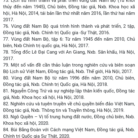
75.
Lịch sử hình thành và phát triển vùng đất Nam Bộ (Từ khởi
thủy đến năm 1945), Chủ biên, Đồng tác giả, Nxb. Khoa học xã
hội, Hà Nội, 2014, tái bản lần thứ nhất năm 2016, lần thứ hai năm
2017.
76.
Vùng đất Nam Bộ quá trình hình thành và phát triển, 2 tập,
Đồng tác giả, Nxb. Chính trị Quốc gia -Sự Thật, 2016.
77.
Vùng đất Nam Bộ, tập 6: Từ năm 1945 đến năm 2010, Chủ
biên, Nxb Chính trị quốc gia, Hà Nội, 2017.
78.
Tổng đốc Lê Đại Cang với An Giang, Nxb. Sân khấu, Hà Nội,
2017.
79.
Một số vấn đề cần thảo luận trong nghiên cứu và biên soạn
Bộ Lịch sử Việt Nam, Đồng tác giả, Nxb. Thế giới, Hà Nội, 2017.
80.
Vùng đất Nam Bộ từ năm 1996 đến năm 2010, Chủ biên,
Đồng tác giả, Nxb. Chính trị Quốc gia, Hà Nội, 2018.
81.
Nguyễn Công Trứ và sự nghiệp lập thân kiến quốc, Đồng tác
giả, Nxb. Khoa học xã hội, Hà Nội, 2018.
82.
Nghiên cứu và tuyên truyền về chủ quyền biển đảo Việt Nam,
Đồng tác giả, Nxb. Thông tin và Truyền thông, Hà Nội, 2019.
83.
Ngô Quyền – Vị tổ trung hưng đất nước, Đồng chủ biên, Nxb.
Khoa học xã hội, 2020.
84.
Bùi Bằng Đoàn với Cách mạng Việt Nam, Đồng tác giả, Nxb.
Chính trị Quốc gia Sự Thật, 2020.