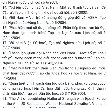
chí Nghiên cứu Lịch sử, số 6/2001.
14.
“Nghiên cứu lịch sử Việt Nam: Một số thành tựu và vấn đề
đặt ra”, Tạp chí Thông tin khoa học xã hội, số 8/2003.
15.
Việt Nam – Vai trò và những đóng góp đối với ASEM, Tạp
chí Nghiên cứu Đông Nam Á, số 5/2004.
16.
“Phát hiện mới sẽ được công bố: Phần tiếp theo trọn bộ Đại
Nam thực lục chính biên”, Tạp chí Nghiên cứu Lịch sử, số 3
(334)/2004
17.
“50 năm Viện Sử học”, Tạp chí Nghiên cứu Lịch sử, số 1
(332)/2004.
18.
“Thành lập Quân đội Nhân dân Việt Nam – Một số yêu cầu
tất yếu trong cách mạng giải phóng dân tộc ở nước ta”, Tạp chí
Nghiên cứu Lịch sử, số 11 (343)/2004.
19.
“Phát huy tinh thần Điện Biên Phủ trong sự nghiệp đổi mới,
phát triển đất nước”, Tạp chí Khoa học xã hội Việt Nam, số 3
(4)/2004
20.
“Quán triệt chính sách dân tộc của Đảng, phục vụ công cuộc
công nghiệp hóa, hiện đại hóa đất nước trong xác định thành
phần dân tộc”, Tạp chí Dân tộc học, số 3 (192)/2004.
21.
“The Art of combiming National Strength with Epoch Force
in the Anti-US Resistance War for National Salvation”, Vietnam