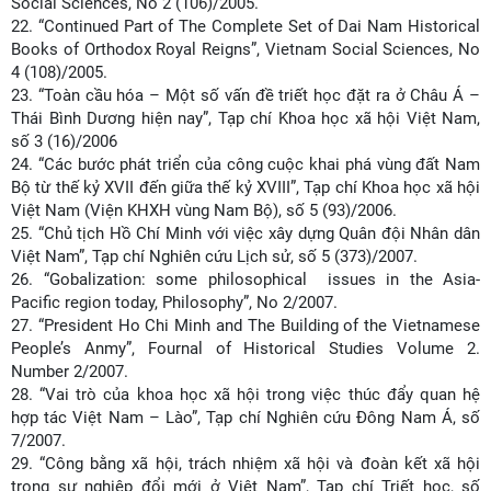
Social Sciences, No 2 (106)/2005.
22.
“Continued Part of The Complete Set of Dai Nam Historical
Books of Orthodox Royal Reigns”, Vietnam Social Sciences, No
4 (108)/2005.
23.
“Toàn cầu hóa – Một số vấn đề triết học đặt ra ở Châu Á –
Thái Bình Dương hiện nay”, Tạp chí Khoa học xã hội Việt Nam,
số 3 (16)/2006
24.
“Các bước phát triển của công cuộc khai phá vùng đất Nam
Bộ từ thế kỷ XVII đến giữa thế kỷ XVIII”, Tạp chí Khoa học xã hội
Việt Nam (Viện KHXH vùng Nam Bộ), số 5 (93)/2006.
25.
“Chủ tịch Hồ Chí Minh với việc xây dựng Quân đội Nhân dân
Việt Nam”, Tạp chí Nghiên cứu Lịch sử, số 5 (373)/2007.
26.
“Gobalization: some philosophical issues in the Asia-
Pacific region today, Philosophy”, No 2/2007.
27.
“President Ho Chi Minh and The Building of the Vietnamese
People’s Anmy”, Fournal of Historical Studies Volume 2.
Number 2/2007.
28.
“Vai trò của khoa học xã hội trong việc thúc đẩy quan hệ
hợp tác Việt Nam – Lào”, Tạp chí Nghiên cứu Đông Nam Á, số
7/2007.
29.
“Công bằng xã hội, trách nhiệm xã hội và đoàn kết xã hội
trong sự nghiệp đổi mới ở Việt Nam”, Tạp chí Triết học, số