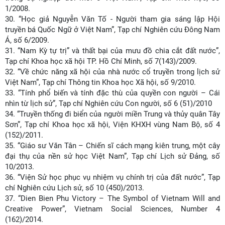
1/2008.
30.
“Học giả Nguyễn Văn Tố - Người tham gia sáng lập Hội
truyền bá Quốc Ngữ ở Việt Nam”, Tạp chí Nghiên cứu Đông Nam
Á, số 6/2009.
31.
“Nam Kỳ tự trị” và thất bại của mưu đồ chia cắt đất nước”,
Tạp chí Khoa học xã hội TP. Hồ Chí Minh, số 7(143)/2009.
32.
“Về chức năng xã hội của nhà nước cổ truyền trong lịch sử
Việt Nam”, Tạp chí Thông tin Khoa học Xã hội, số 9/2010.
33.
“Tính phổ biến và tính đặc thù của quyền con người – Cái
nhìn từ lịch sử”, Tạp chí Nghiên cứu Con người, số 6 (51)/2010
34.
“Truyền thống đi biển của người miền Trung và thủy quân Tây
Sơn”, Tạp chí Khoa học xã hội, Viện KHXH vùng Nam Bộ, số 4
(152)/2011.
35.
“Giáo sư Văn Tân – Chiến sĩ cách mạng kiên trung, một cây
đại thụ của nền sử học Việt Nam”, Tạp chí Lịch sử Đảng, số
10/2013.
36.
“Viện Sử học phục vụ nhiệm vụ chính trị của đất nước”, Tạp
chí Nghiên cứu Lịch sử, số 10 (450)/2013.
37.
“Dien Bien Phu Victory – The Symbol of Vietnam Will and
Creative Power”, Vietnam Social Sciences, Number 4
(162)/2014.