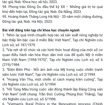
tác giả, Nxb. Khoa học xã hội, 2023.
94.
Phong trào Đông Du đầu thế kỷ XX – Những giá trị từ quá
khứ đến hiện tại, Đồng tác giả, Nxb. Đà Nẵng, 2023.
95.
Hoàng thành Thăng Long Hà Nội - 20 năm một chặng đường,
Đồng tác giả, Nxb. Hà Nội, 2023.
Bài viết đăng trên tạp chí khoa học chuyên ngành
1.
“Nhìn lại quá trình chuyển hợp tác xã sản xuất nông nghiệp từ
bậc thấp lên bậc cao ở miền Bắc Việt Nam”, Tạp chí Nghiên cứu
Lịch sử, số 187/1979.
2.
“Vài nét về tổ chức và các hình thức hoạt động của một số cơ
quan điều hành văn hóa thực dân mới của đế quốc Mỹ ở miền
Nam Việt Nam (1954-1975)”, Tạp chí Nghiên cứu Lịch sử, số 6
(219)/1984.
3.
“Điện Biên Phủ - Nỗi ám ảnh của Mỹ trong cuộc chiến tranh
xâm lược Việt Nam”, Tạp chí Nghiên cứu Lịch sử, số 2/1994.
4.
“Hoàng Văn Thụ, một chiến sĩ cách mạng kiên cường”, Tạp
chí Nghiên cứu Lịch sử, số 5/1994
5.
“Hồ Tùng Mậu trong cuộc vận động thành lập Đảng Cộng sản
Việt Nam” (viết chung: Trần Đức Cường, Phùng Đức Thắng), Tạp
chí Nghiên cứu Lịch sử, số 5/1996.
6.
“Vietnam’s Rural Policy in the Renovation process (Chính