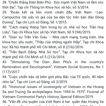
38.
“Chiến thắng Điện Biên Phủ - Sức mạnh Việt Nam và tầm vóc
thời đại”, Tạp chí Thông tin Khoa học xã hội, số 5/2014.
39.
“Đoàn kết và liên minh chiến đấu Việt Nam –Lào-
Campuchia -tài sản vô giá của ba dân tộc trên bán đảo Đông
Dương”, Tạp chí Lịch sử Đảng, Số 1/2015.
40.
“Cách mạng tháng Tám trong ký ức nhà sử học Trần Huy
Liệu”, Tạp chí Khoa học xã hội Việt Nam, Số 9 (94)/2015.
41.
“Giáo sư Trần Văn Giàu – Nhà cách mạng trung kiên, nhà
khoa học yêu nước, “Thầy của những người thầy”, Tạp chí Khoa
học Xã hội thành phố Hồ Chí Minh, số 8 (216)/2016.
42.
“Trần Bạch Đằng- Nhà Sử học”, Tạp chí Khoa học xã hội
thành phố Hồ Chí Minh số 5 (213)/2016.
43.
“Stimulating The Dien Bien Phu’s in the country’s
Removation and Devolopment”, Vietnam Social Sciences, No 1
(117)/2017
44.
“Cuộc chiến bảo vệ biên giới phía Bắc của Tổ quốc, 40 năm
nhìn lại”, Tạp chí Lịch sử Đảng, số 2/2019.
45.
“Historical issues of sovereignty of Vietnam in the Hoang
Sa and Truong Sa archipelagos from 1954 to 1975”, Fournal of
Vietnam Communist Party’s History, Special Edition/2019.
46.
“Vấn đề chủ quyền của Việt Nam ở hai quần đảo Hoàng Sa