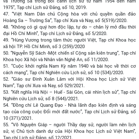
và Trường Sa trong bối cảnh lịch sử từ năm 1954 đến năm
1975”, Tạp chí Lịch sử Đảng, số 10, 2019.
47.
“Việt Nam Dân chủ Cộng hòa với chủ quyền quần đảo
Hoàng Sa – Trường Sa”, Tạp chí Xưa và Nay, số 5(519)/2020.
48.
“Không có gì quý hơn độc lập, tự do – chân lý mở đầu thời
đại Hồ Chí Minh”, Tạp chí Lịch sử Đảng, số 5/2020.
49.
“Hùng Vương trong tâm thức người Việt, Tạp chí Khoa học
xã hội TP. Hồ Chí Minh, số 3 (259)/2020
50.
“Nguyễn Sỹ Sách -Một chiến sĩ Cộng sản kiên trung”, Tạp chí
Khoa học Xã hội và Nhân văn Nghệ An, số 11/2020.
51.
“Cuộc khởi nghĩa Nam Kỳ năm 1940 và bài học về thời cơ
cách mạng”, Tạp chí Nghiên cứu Lịch sử, số 10 (534)/2020.
52.
“Giáo sư Đinh Xuân Lâm với Hội Khoa học Lịch sử Việt
Nam”, Tạp chí Xưa và Nay, số 529/2021.
53.
“Kết nghĩa Hà Nội – Huế - Sài Gòn, cái nhìn lịch sử”, Tạp chí
Nghiên cứu Lịch sử, số 8 (544)/2021.
54.
“Đồng chí Lê Quang Đạo - Nhà lãnh đạo kiên định và sáng
tạo của công cuộc Đổi mới đất nước”, Tạp chí Lịch sử Đảng, số
10 (371)/2021.
55.
“Võ Nguyên Giáp – người Thầy dạy sử, người làm nên lịch
sử, vị Chủ tịch danh dự của Hội Khoa học Lịch sử Việt Nam”,
Tạp chí Lịch sử Đảng, số 12/2021.