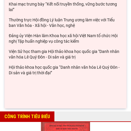
Đoàn cán bộ Viện Sử học tham gia Hội nghị tập huấn chuyên
môn nghiệp vụ năm 2026 của Viện Hàn lâm
QUAN ĐIỂM CỦA CHỦ TỊCH HỒ CHÍ MINH VỀ LỢI ÍCH,
NGUYÊN TẮC, BẢN CHẤT, CÁCH THỨC TỔ CHỨC VÀ QUẢN LÝ
ĐÓNG GÓP CỦA ĐỒNG CHÍ HUỲNH TẤN PHÁT TRÊN CƯƠNG
VỊ CHỦ TỊCH CHÍNH PHỦ CÁCH MẠNG LÂM THỜI CỘNG
Chủ tịch Viện Hàn lâm Khoa học xã hội Việt Nam thăm và làm
việc tại Viện Khoa học Kinh tế và Xã hội
Lễ ký kết Thỏa thuận hợp tác giữa Viện Hàn lâm Khoa học xã
hội Việt Nam và Tỉnh ủy Cao Bằng
Khai mạc trưng bày “Kết nối truyền thống, vững bước tương
lai”
Thường trực Hội đồng Lý luận Trung ương làm việc với Tiểu
ban Văn hóa - Xã hội - Văn học, nghệ
Đảng ủy Viện Hàn lâm Khoa học xã hội Việt Nam tổ chức Hội
CÔNG TRÌNH TIÊU BIỂU
nghị Tập huấn nghiệp vụ công tác kiểm
Viện Sử học tham gia Hội thảo khoa học quốc gia "Danh nhân