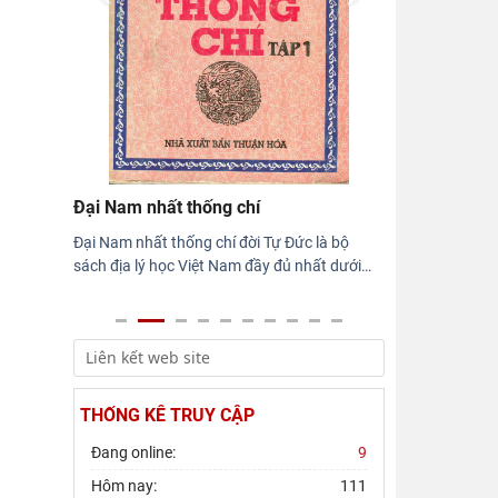
Hội thảo khoa học quốc gia “Danh nhân
văn hóa Lê Quý Đôn - Di sản và giá trị
thời đại”
Rà soát công tác chuẩn bị Hội thảo
khoa học quốc gia "Danh nhân văn hóa
Lê Quý Đôn - Di sản và giá
Đại Nam nhất thống chí
Đại Nam nhất thống chí đời Tự Đức là bộ
sách địa lý học Việt Nam đầy đủ nhất dưới
…
THỐNG KÊ TRUY CẬP
Đang online:
9
Hôm nay:
111