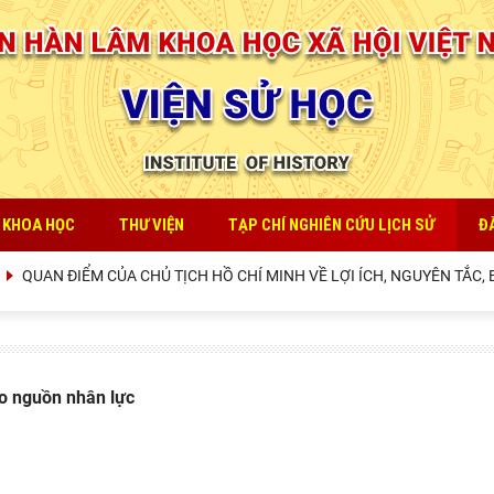
 KHOA HỌC
THƯ VIỆN
TẠP CHÍ NGHIÊN CỨU LỊCH SỬ
Đ
QUAN ĐIỂM CỦA CHỦ TỊCH HỒ CHÍ MINH VỀ LỢI ÍCH, NGUYÊN TẮC, B
o nguồn nhân lực