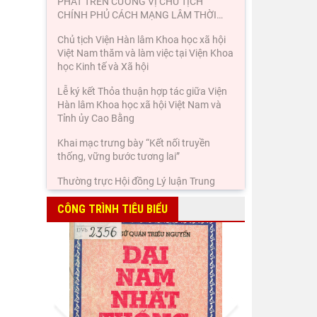
PHÁT TRÊN CƯƠNG VỊ CHỦ TỊCH
CHÍNH PHỦ CÁCH MẠNG LÂM THỜI
…
Chủ tịch Viện Hàn lâm Khoa học xã hội
Việt Nam thăm và làm việc tại Viện Khoa
học Kinh tế và Xã hội
Lễ ký kết Thỏa thuận hợp tác giữa Viện
Hàn lâm Khoa học xã hội Việt Nam và
Tỉnh ủy Cao Bằng
Khai mạc trưng bày “Kết nối truyền
thống, vững bước tương lai”
Thường trực Hội đồng Lý luận Trung
ương làm việc với Tiểu ban Văn hóa - Xã
hội - Văn học, nghệ
CÔNG TRÌNH TIÊU BIỂU
Đảng ủy Viện Hàn lâm Khoa học xã hội
Việt Nam tổ chức Hội nghị Tập huấn
nghiệp vụ công tác kiểm
Viện Sử học tham gia Hội thảo khoa học
Prev
Next
quốc gia "Danh nhân văn hóa Lê Quý
Đôn - Di sản và giá trị