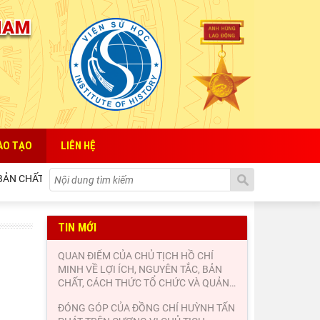
ÀO TẠO
LIÊN HỆ
ẢN CHẤT, CÁCH THỨC TỔ CHỨC VÀ QUẢN LÝ CỦA NHÀ NƯỚC ĐỐI VỚI SỰ
TIN MỚI
QUAN ĐIỂM CỦA CHỦ TỊCH HỒ CHÍ
MINH VỀ LỢI ÍCH, NGUYÊN TẮC, BẢN
CHẤT, CÁCH THỨC TỔ CHỨC VÀ QUẢN
…
ĐÓNG GÓP CỦA ĐỒNG CHÍ HUỲNH TẤN