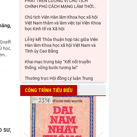
PHÁT TRÊN CƯƠNG VỊ CHỦ TỊCH
CHÍNH PHỦ CÁCH MẠNG LÂM THỜI
…
Chủ tịch Viện Hàn lâm Khoa học xã hội
Việt Nam thăm và làm việc tại Viện Khoa
năng,
học Kinh tế và Xã hội
Lễ ký kết Thỏa thuận hợp tác giữa Viện
 Quyết
Hàn lâm Khoa học xã hội Việt Nam và
ử học,
Tỉnh ủy Cao Bằng
iệm
…
Khai mạc trưng bày “Kết nối truyền
thống, vững bước tương lai”
Thường trực Hội đồng Lý luận Trung
ương làm việc với Tiểu ban Văn hóa - Xã
hội - Văn học, nghệ
CÔNG TRÌNH TIÊU BIỂU
Đảng ủy Viện Hàn lâm Khoa học xã hội
Việt Nam tổ chức Hội nghị Tập huấn
nghiệp vụ công tác kiểm
Viện Sử học tham gia Hội thảo khoa học
Prev
Next
quốc gia "Danh nhân văn hóa Lê Quý
 SƯ,
Đôn - Di sản và giá trị