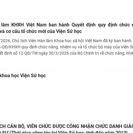
 lâm KHXH Việt Nam ban hành Quyết định quy định chức 
và cơ cấu tổ chức mới của Viện Sử học
2026, Chủ tịch Viện Hàn lâm Khoa học xã hội Việt Nam đã ký ban hành
6-QĐ/KHXH quy định chức năng, nhiệm vụ và tổ chức bộ máy của Viện S
ết định số 12-QĐ/TW ngày 30/3/2026 của Bộ Chính trị về chức năng, nh
khoa học Viện Sử học
CH CÁN BỘ, VIÊN CHỨC ĐƯỢC CÔNG NHẬN CHỨC DANH GIÁO
SƯ (Thời gian công tác tại Viện Sử học, tính đến năm 2013)