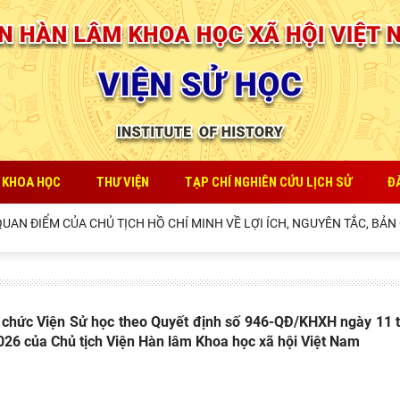
 KHOA HỌC
THƯ VIỆN
TẠP CHÍ NGHIÊN CỨU LỊCH SỬ
Đ
N ĐIỂM CỦA CHỦ TỊCH HỒ CHÍ MINH VỀ LỢI ÍCH, NGUYÊN TẮC, BẢN C
 chức Viện Sử học theo Quyết định số 946-QĐ/KHXH ngày 11 
26 của Chủ tịch Viện Hàn lâm Khoa học xã hội Việt Nam