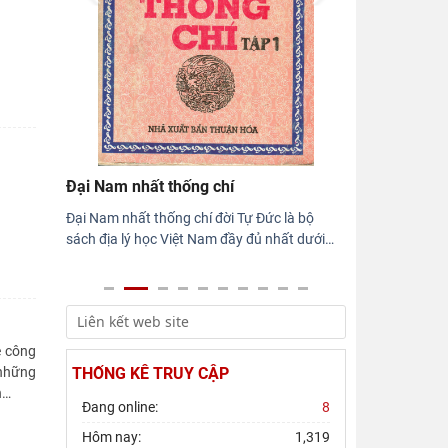
Hội thảo khoa học quốc gia “Danh nhân
văn hóa Lê Quý Đôn - Di sản và giá trị
thời đại”
Rà soát công tác chuẩn bị Hội thảo
khoa học quốc gia "Danh nhân văn hóa
Lê Quý Đôn - Di sản và giá
Đại Nam nhất thống chí
Đại Nam nhất thống chí đời Tự Đức là bộ
sách địa lý học Việt Nam đầy đủ nhất dưới
…
ệ công
 những
THỐNG KÊ TRUY CẬP
n
…
Đang online:
8
Hôm nay:
1,319