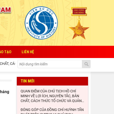
ÀO TẠO
LIÊN HỆ
HẤT, CÁCH THỨC TỔ CHỨC VÀ QUẢN LÝ CỦA NHÀ NƯỚC ĐỐI VỚI SỰ PHÁ
TIN MỚI
QUAN ĐIỂM CỦA CHỦ TỊCH HỒ CHÍ
tháng
MINH VỀ LỢI ÍCH, NGUYÊN TẮC, BẢN
CHẤT, CÁCH THỨC TỔ CHỨC VÀ QUẢN
…
ĐÓNG GÓP CỦA ĐỒNG CHÍ HUỲNH TẤN