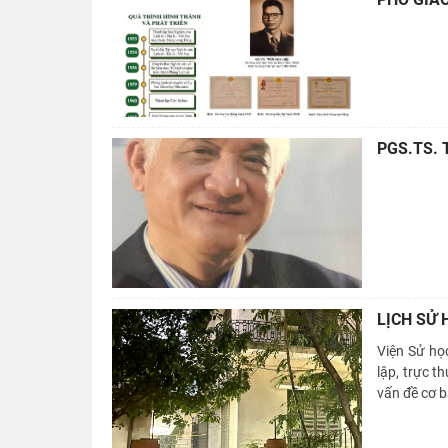
PGS.TS. 
LỊCH SỬ 
Viện Sử học
lập, trực 
vấn đề cơ b