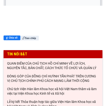
Chia sẻ
Sao chép
TIN NỔI BẬT
QUAN ĐIỂM CỦA CHỦ TỊCH HỒ CHÍ MINH VỀ LỢI ÍCH,
NGUYÊN TẮC, BẢN CHẤT, CÁCH THỨC TỔ CHỨC VÀ QUẢN LÝ
ĐÓNG GÓP CỦA ĐỒNG CHÍ HUỲNH TẤN PHÁT TRÊN CƯƠNG
VỊ CHỦ TỊCH CHÍNH PHỦ CÁCH MẠNG LÂM THỜI CỘNG
Chủ tịch Viện Hàn lâm Khoa học xã hội Việt Nam thăm và làm
việc tại Viện Khoa học Kinh tế và Xã hội
Lễ ký kết Thỏa thuận hợp tác giữa Viện Hàn lâm Khoa học xã