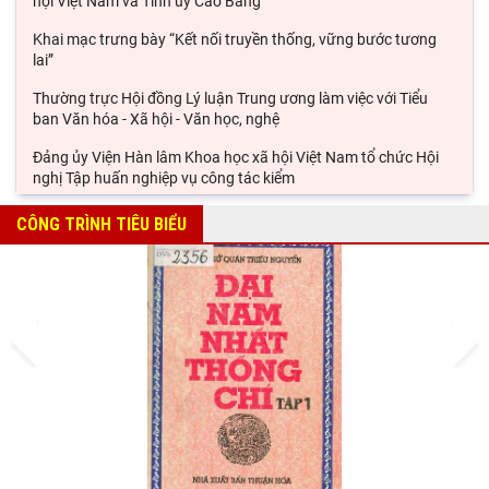
hội Việt Nam và Tỉnh ủy Cao Bằng
Khai mạc trưng bày “Kết nối truyền thống, vững bước tương
lai”
Thường trực Hội đồng Lý luận Trung ương làm việc với Tiểu
ban Văn hóa - Xã hội - Văn học, nghệ
Đảng ủy Viện Hàn lâm Khoa học xã hội Việt Nam tổ chức Hội
nghị Tập huấn nghiệp vụ công tác kiểm
Viện Sử học tham gia Hội thảo khoa học quốc gia "Danh nhân
CÔNG TRÌNH TIÊU BIỂU
văn hóa Lê Quý Đôn - Di sản và giá trị
Hội thảo khoa học quốc gia “Danh nhân văn hóa Lê Quý Đôn -
Di sản và giá trị thời đại”
Prev
Next
Rà soát công tác chuẩn bị Hội thảo khoa học quốc gia "Danh
nhân văn hóa Lê Quý Đôn - Di sản và giá