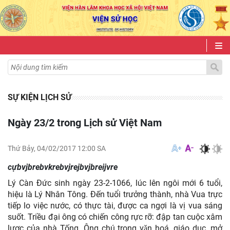
SỰ KIỆN LỊCH SỬ
Ngày 23/2 trong Lịch sử Việt Nam
Thứ Bảy, 04/02/2017 12:00 SA
cựbvjbrebvkrebvjrejbvjbreijvre
Lý Càn Đức sinh ngày 23-2-1066, lúc lên ngôi mới 6 tuổi,
hiệu là Lý Nhân Tông.
Đến tuổi trưởng thành, nhà Vua trực
tiếp lo việc nước, có thực tài, được ca ngợi là vị vua sáng
suốt.
Triều đại ông có chiến công rực rỡ: đập tan cuộc xâm
lược của nhà Tống. Ông chú trọng vǎn hoá, giáo dục, mở