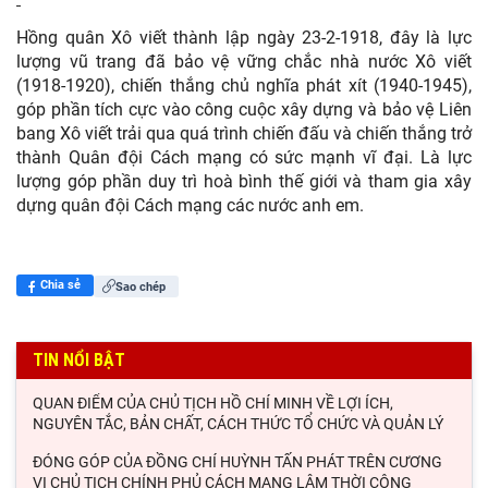
Hồng quân Xô viết thành lập ngày 23-2-1918, đây là lực
lượng vũ trang đã bảo vệ vững chắc nhà nước Xô viết
(1918-1920), chiến thắng chủ nghĩa phát xít (1940-1945),
góp phần tích cực vào công cuộc xây dựng và bảo vệ Liên
bang Xô viết trải qua quá trình chiến đấu và chiến thắng trở
thành Quân đội Cách mạng có sức mạnh vĩ đại. Là lực
lượng góp phần duy trì hoà bình thế giới và tham gia xây
dựng quân đội Cách mạng các nước anh em.
Chia sẻ
Sao chép
TIN NỔI BẬT
QUAN ĐIỂM CỦA CHỦ TỊCH HỒ CHÍ MINH VỀ LỢI ÍCH,
NGUYÊN TẮC, BẢN CHẤT, CÁCH THỨC TỔ CHỨC VÀ QUẢN LÝ
ĐÓNG GÓP CỦA ĐỒNG CHÍ HUỲNH TẤN PHÁT TRÊN CƯƠNG
VỊ CHỦ TỊCH CHÍNH PHỦ CÁCH MẠNG LÂM THỜI CỘNG