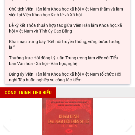
Chủ tịch Viện Hàn lâm Khoa học xã hội Việt Nam thăm và làm
việc tại Viện Khoa học Kinh tế và Xã hội
Lễ ký kết Thỏa thuận hợp tác giữa Viện Hàn lâm Khoa học xã
hội Việt Nam và Tỉnh ủy Cao Bằng
Khai mạc trưng bày “Kết nối truyền thống, vững bước tương
lai”
Thường trực Hội đồng Lý luận Trung ương làm việc với Tiểu
ban Văn hóa - Xã hội - Văn học, nghệ
Đảng ủy Viện Hàn lâm Khoa học xã hội Việt Nam tổ chức Hội
nghị Tập huấn nghiệp vụ công tác kiểm
Viện Sử học tham gia Hội thảo khoa học quốc gia "Danh nhân
CÔNG TRÌNH TIÊU BIỂU
văn hóa Lê Quý Đôn - Di sản và giá trị
Hội thảo khoa học quốc gia “Danh nhân văn hóa Lê Quý Đôn -
Di sản và giá trị thời đại”
Prev
Next
Rà soát công tác chuẩn bị Hội thảo khoa học quốc gia "Danh
nhân văn hóa Lê Quý Đôn - Di sản và giá