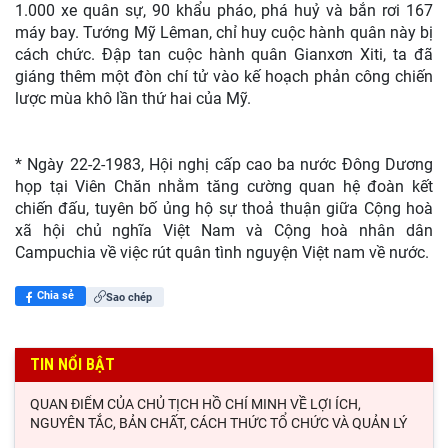
1.000 xe quân sự, 90 khẩu pháo, phá huỷ và bắn rơi 167
máy bay. Tướng Mỹ Lêman, chỉ huy cuộc hành quân này bị
cách chức. Đập tan cuộc hành quân Gianxơn Xiti, ta đã
giáng thêm một đòn chí tử vào kế hoạch phản công chiến
lược mùa khô lần thứ hai của Mỹ.
* Ngày 22-2-1983, Hội nghị cấp cao ba nước Đông Dương
họp tại Viên Chăn nhằm tăng cường quan hệ đoàn kết
chiến đấu, tuyên bố ủng hộ sự thoả thuận giữa Cộng hoà
xã hội chủ nghĩa Việt Nam và Cộng hoà nhân dân
Campuchia về việc rút quân tình nguyện Việt nam về nước.
Chia sẻ
Sao chép
TIN NỔI BẬT
QUAN ĐIỂM CỦA CHỦ TỊCH HỒ CHÍ MINH VỀ LỢI ÍCH,
NGUYÊN TẮC, BẢN CHẤT, CÁCH THỨC TỔ CHỨC VÀ QUẢN LÝ