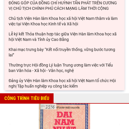
ĐÓNG GÓP CỦA ĐỒNG CHÍ HUỲNH TẤN PHÁT TRÊN CƯƠNG
VỊ CHỦ TỊCH CHÍNH PHỦ CÁCH MẠNG LÂM THỜI CỘNG
Chủ tịch Viện Hàn lâm Khoa học xã hội Việt Nam thăm và làm
việc tại Viện Khoa học Kinh tế và Xã hội
Lễ ký kết Thỏa thuận hợp tác giữa Viện Hàn lâm Khoa học xã
hội Việt Nam và Tỉnh ủy Cao Bằng
Khai mạc trưng bày “Kết nối truyền thống, vững bước tương
lai”
Thường trực Hội đồng Lý luận Trung ương làm việc với Tiểu
ban Văn hóa - Xã hội - Văn học, nghệ
Đảng ủy Viện Hàn lâm Khoa học xã hội Việt Nam tổ chức Hội
nghị Tập huấn nghiệp vụ công tác kiểm
Viện Sử học tham gia Hội thảo khoa học quốc gia "Danh nhân
CÔNG TRÌNH TIÊU BIỂU
văn hóa Lê Quý Đôn - Di sản và giá trị
Hội thảo khoa học quốc gia “Danh nhân văn hóa Lê Quý Đôn -
Di sản và giá trị thời đại”
Prev
Next
Rà soát công tác chuẩn bị Hội thảo khoa học quốc gia "Danh