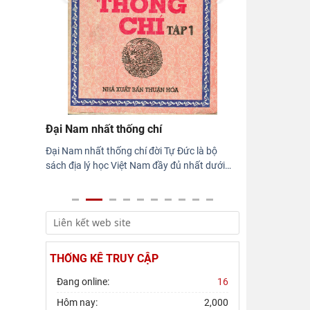
Hội thảo khoa học quốc gia “Danh nhân
văn hóa Lê Quý Đôn - Di sản và giá trị
thời đại”
Rà soát công tác chuẩn bị Hội thảo
khoa học quốc gia "Danh nhân văn hóa
Lê Quý Đôn - Di sản và giá
Đại Nam nhất thống chí
Đại Nam nhất thống chí đời Tự Đức là bộ
sách địa lý học Việt Nam đầy đủ nhất dưới
…
THỐNG KÊ TRUY CẬP
Đang online:
16
Hôm nay:
2,000