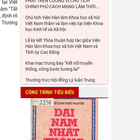
PHÁT TRÊN CƯƠNG VỊ CHỦ TỊCH
tại Việt
CHÍNH PHỦ CÁCH MẠNG LÂM THỜI
…
tâm "Tất
 định rõ
Chủ tịch Viện Hàn lâm Khoa học xã hội
í Trường
Việt Nam thăm và làm việc tại Viện Khoa
học Kinh tế và Xã hội
Lễ ký kết Thỏa thuận hợp tác giữa Viện
Hàn lâm Khoa học xã hội Việt Nam và
Tỉnh ủy Cao Bằng
Khai mạc trưng bày “Kết nối truyền
thống, vững bước tương lai”
Thường trực Hội đồng Lý luận Trung
ương làm việc với Tiểu ban Văn hóa - Xã
hội - Văn học, nghệ
CÔNG TRÌNH TIÊU BIỂU
Đảng ủy Viện Hàn lâm Khoa học xã hội
Việt Nam tổ chức Hội nghị Tập huấn
nghiệp vụ công tác kiểm
Viện Sử học tham gia Hội thảo khoa học
Prev
Next
quốc gia "Danh nhân văn hóa Lê Quý
Đôn - Di sản và giá trị