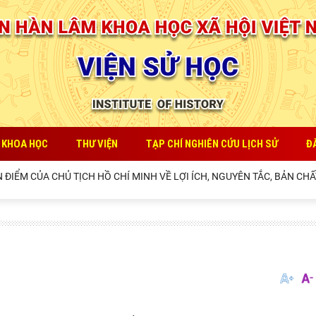
 KHOA HỌC
THƯ VIỆN
TẠP CHÍ NGHIÊN CỨU LỊCH SỬ
Đ
ỂM CỦA CHỦ TỊCH HỒ CHÍ MINH VỀ LỢI ÍCH, NGUYÊN TẮC, BẢN CHẤT,