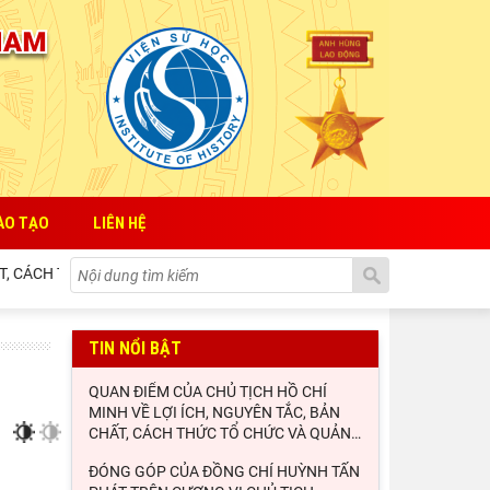
ÀO TẠO
LIÊN HỆ
 CÁCH THỨC TỔ CHỨC VÀ QUẢN LÝ CỦA NHÀ NƯỚC ĐỐI VỚI SỰ PHÁT TR
TIN NỔI BẬT
QUAN ĐIỂM CỦA CHỦ TỊCH HỒ CHÍ
MINH VỀ LỢI ÍCH, NGUYÊN TẮC, BẢN
CHẤT, CÁCH THỨC TỔ CHỨC VÀ QUẢN
…
ĐÓNG GÓP CỦA ĐỒNG CHÍ HUỲNH TẤN