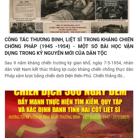
CÔNG TÁC THƯƠNG BINH, LIỆT SĨ TRONG KHÁNG CHIẾN
CHỐNG PHÁP (1945 -1954) - MỘT SỐ BÀI HỌC VẬN
DỤNG TRONG KỶ NGUYÊN MỚI CỦA DÂN TỘC
Sau 9 năm kháng chiến trường kỳ gian khổ, ngày 7-5-1954, nhân
dân Việt Nam kết thúc thắng lợi cuộc kháng chiến chống thực dân
Pháp xâm lược bằng chiến dịch Điện Biên Phủ. Chiến thắng đó
…