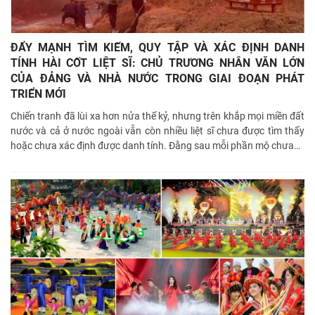
ĐẨY MẠNH TÌM KIẾM, QUY TẬP VÀ XÁC ĐỊNH DANH
TÍNH HÀI CỐT LIỆT SĨ: CHỦ TRƯƠNG NHÂN VĂN LỚN
CỦA ĐẢNG VÀ NHÀ NƯỚC TRONG GIAI ĐOẠN PHÁT
TRIỂN MỚI
Chiến tranh đã lùi xa hơn nửa thế kỷ, nhưng trên khắp mọi miền đất
nước và cả ở nước ngoài vẫn còn nhiều liệt sĩ chưa được tìm thấy
hoặc chưa xác định được danh tính. Đằng sau mỗi phần mộ chưa
…