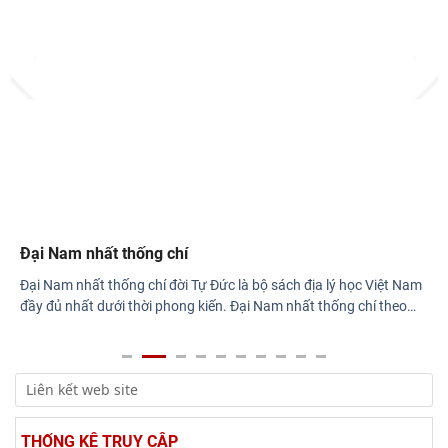
Hội thảo khoa học quốc gia “Danh nhân văn hóa Lê Quý Đôn -
Di sản và giá trị thời đại”
Prev
Next
Rà soát công tác chuẩn bị Hội thảo khoa học quốc gia "Danh
nhân văn hóa Lê Quý Đôn - Di sản và giá
Đại Nam nhất thống chí
Đại Nam nhất thống chí đời Tự Đức là bộ sách địa lý học Việt Nam
đầy đủ nhất dưới thời phong kiến. Đại Nam nhất thống chí theo
…
THỐNG KÊ TRUY CẬP