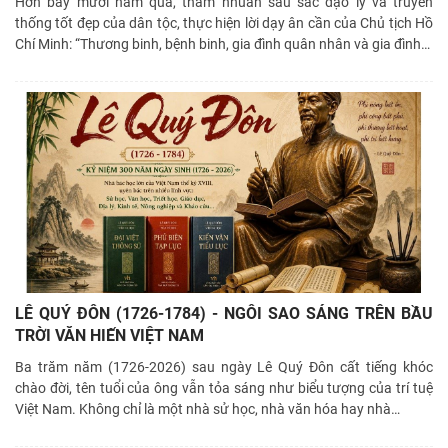
Hơn bẩy mươi năm qua, thấm nhuần sâu sắc đạo lý và truyền
thống tốt đẹp của dân tộc, thực hiện lời dạy ân cần của Chủ tịch Hồ
Chí Minh: “Thương binh, bệnh binh, gia đình quân nhân và gia đình
…
LÊ QUÝ ĐÔN (1726-1784) - NGÔI SAO SÁNG TRÊN BẦU
TRỜI VĂN HIẾN VIỆT NAM
Ba trăm năm (1726-2026) sau ngày Lê Quý Đôn cất tiếng khóc
chào đời, tên tuổi của ông vẫn tỏa sáng như biểu tượng của trí tuệ
Việt Nam. Không chỉ là một nhà sử học, nhà văn hóa hay nhà
…