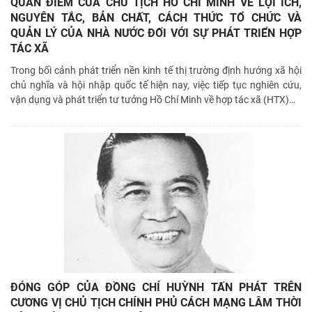
QUAN ĐIỂM CỦA CHỦ TỊCH HỒ CHÍ MINH VỀ LỢI ÍCH,
NGUYÊN TẮC, BẢN CHẤT, CÁCH THỨC TỔ CHỨC VÀ
QUẢN LÝ CỦA NHÀ NƯỚC ĐỐI VỚI SỰ PHÁT TRIỂN HỢP
TÁC XÃ
Trong bối cảnh phát triển nền kinh tế thị trường định hướng xã hội
chủ nghĩa và hội nhập quốc tế hiện nay, việc tiếp tục nghiên cứu,
vận dụng và phát triển tư tưởng Hồ Chí Minh về hợp tác xã (HTX)
…
ĐÓNG GÓP CỦA ĐỒNG CHÍ HUỲNH TẤN PHÁT TRÊN
CƯƠNG VỊ CHỦ TỊCH CHÍNH PHỦ CÁCH MẠNG LÂM THỜI