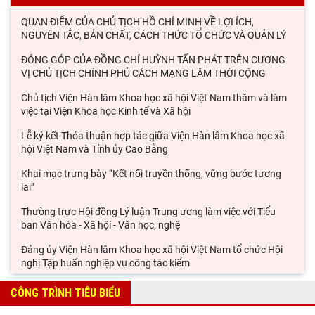
QUAN ĐIỂM CỦA CHỦ TỊCH HỒ CHÍ MINH VỀ LỢI ÍCH,
NGUYÊN TẮC, BẢN CHẤT, CÁCH THỨC TỔ CHỨC VÀ QUẢN LÝ
ĐÓNG GÓP CỦA ĐỒNG CHÍ HUỲNH TẤN PHÁT TRÊN CƯƠNG
VỊ CHỦ TỊCH CHÍNH PHỦ CÁCH MẠNG LÂM THỜI CỘNG
Chủ tịch Viện Hàn lâm Khoa học xã hội Việt Nam thăm và làm
việc tại Viện Khoa học Kinh tế và Xã hội
Lễ ký kết Thỏa thuận hợp tác giữa Viện Hàn lâm Khoa học xã
hội Việt Nam và Tỉnh ủy Cao Bằng
Khai mạc trưng bày “Kết nối truyền thống, vững bước tương
lai”
Thường trực Hội đồng Lý luận Trung ương làm việc với Tiểu
ban Văn hóa - Xã hội - Văn học, nghệ
Đảng ủy Viện Hàn lâm Khoa học xã hội Việt Nam tổ chức Hội
nghị Tập huấn nghiệp vụ công tác kiểm
Viện Sử học tham gia Hội thảo khoa học quốc gia "Danh nhân
CÔNG TRÌNH TIÊU BIỂU
văn hóa Lê Quý Đôn - Di sản và giá trị