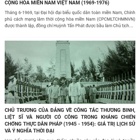
CỘNG HÒA MIỀN NAM VIỆT NAM (1969-1976)
Tháng 6-1969, tại Đại hội đại biểu quốc dân toàn miền Nam, Chính
phủ cách mạng lâm thời cộng hòa miền Nam (CPCMLTCHMNVN)
được thành lập, đồng chí Huỳnh Tấn Phát được bầu làm Chủ tịch.
…
CHỦ TRƯƠNG CỦA ĐẢNG VỀ CÔNG TÁC THƯƠNG BINH,
LIỆT SĨ VÀ NGƯỜI CÓ CÔNG TRONG KHÁNG CHIẾN
CHỐNG THỰC DÂN PHÁP (1945 - 1954): GIÁ TRỊ LỊCH SỬ
VÀ Ý NGHĨA THỜI ĐẠI