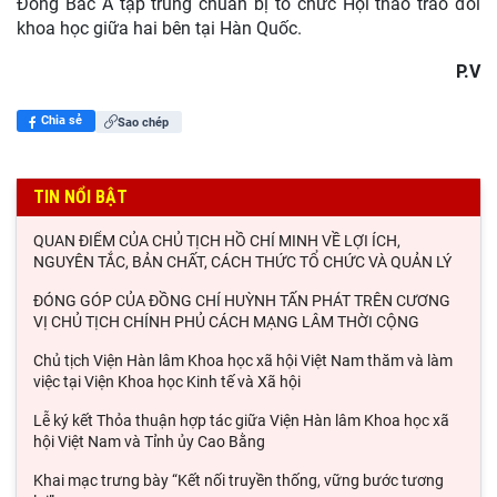
Đông Bắc Á tập trung chuẩn bị tổ chức Hội thảo trao đổi
khoa học giữa hai bên tại Hàn Quốc.
P.V
Chia sẻ
Sao chép
TIN NỔI BẬT
QUAN ĐIỂM CỦA CHỦ TỊCH HỒ CHÍ MINH VỀ LỢI ÍCH,
NGUYÊN TẮC, BẢN CHẤT, CÁCH THỨC TỔ CHỨC VÀ QUẢN LÝ
ĐÓNG GÓP CỦA ĐỒNG CHÍ HUỲNH TẤN PHÁT TRÊN CƯƠNG
VỊ CHỦ TỊCH CHÍNH PHỦ CÁCH MẠNG LÂM THỜI CỘNG
Chủ tịch Viện Hàn lâm Khoa học xã hội Việt Nam thăm và làm
việc tại Viện Khoa học Kinh tế và Xã hội
Lễ ký kết Thỏa thuận hợp tác giữa Viện Hàn lâm Khoa học xã
hội Việt Nam và Tỉnh ủy Cao Bằng
Khai mạc trưng bày “Kết nối truyền thống, vững bước tương