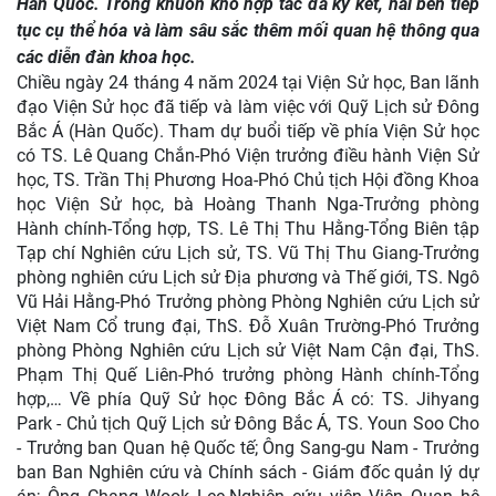
Hàn Quốc. Trong khuôn khổ hợp tác đã ký kết, hai bên tiếp
tục cụ thể hóa và làm sâu sắc thêm mối quan hệ thông qua
các diễn đàn khoa học.
Chiều ngày 24 tháng 4 năm 2024 tại Viện Sử học, Ban lãnh
đạo Viện Sử học đã tiếp và làm việc với Quỹ Lịch sử Đông
Bắc Á (Hàn Quốc). Tham dự buổi tiếp về phía Viện Sử học
có TS. Lê Quang Chắn-Phó Viện trưởng điều hành Viện Sử
học, TS. Trần Thị Phương Hoa-Phó Chủ tịch Hội đồng Khoa
học Viện Sử học, bà Hoàng Thanh Nga-Trưởng phòng
Hành chính-Tổng hợp, TS. Lê Thị Thu Hằng-Tổng Biên tập
Tạp chí Nghiên cứu Lịch sử, TS. Vũ Thị Thu Giang-Trưởng
phòng nghiên cứu Lịch sử Địa phương và Thế giới, TS. Ngô
Vũ Hải Hằng-Phó Trưởng phòng Phòng Nghiên cứu Lịch sử
Việt Nam Cổ trung đại, ThS. Đỗ Xuân Trường-Phó Trưởng
phòng Phòng Nghiên cứu Lịch sử Việt Nam Cận đại, ThS.
Phạm Thị Quế Liên-Phó trưởng phòng Hành chính-Tổng
hợp,… Về phía Quỹ Sử học Đông Bắc Á có:
TS. Jihyang
Park - Chủ tịch
Quỹ Lịch sử Đông Bắc Á,
TS. Youn Soo Cho
- Trưởng ban
Quan hệ Quốc tế; Ông Sang-gu Nam -
Trưởng
ban Ban Nghiên cứu và Chính sách
- Giám đốc quản lý dự