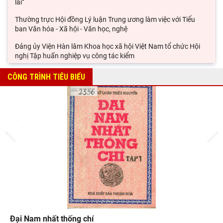
lai”
Thường trực Hội đồng Lý luận Trung ương làm việc với Tiểu
ban Văn hóa - Xã hội - Văn học, nghệ
Đảng ủy Viện Hàn lâm Khoa học xã hội Việt Nam tổ chức Hội
nghị Tập huấn nghiệp vụ công tác kiểm
Viện Sử học tham gia Hội thảo khoa học quốc gia "Danh nhân
CÔNG TRÌNH TIÊU BIỂU
văn hóa Lê Quý Đôn - Di sản và giá trị
Hội thảo khoa học quốc gia “Danh nhân văn hóa Lê Quý Đôn -
Di sản và giá trị thời đại”
Prev
Next
Rà soát công tác chuẩn bị Hội thảo khoa học quốc gia "Danh
nhân văn hóa Lê Quý Đôn - Di sản và giá
Đại Nam nhất thống chí