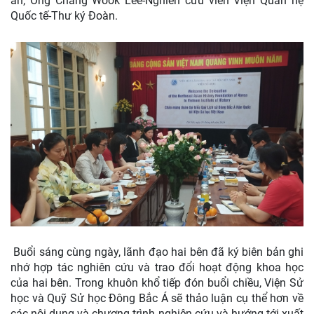
án; Ông Chang Wook Lee-Nghiên cứu viên Viện Quan hệ
Quốc tế-Thư ký Đoàn.
Buổi sáng cùng ngày, lãnh đạo hai bên đã ký biên bản ghi
nhớ hợp tác nghiên cứu và trao đổi hoạt động khoa học
của hai bên. Trong khuôn khổ tiếp đón buổi chiều, Viện Sử
học và Quỹ Sử học Đông Bắc Á sẽ thảo luận cụ thể hơn về
các nội dung và chương trình nghiên cứu và hướng tới xuất