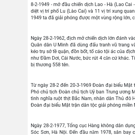
8-2-1949 - mở đầu chiến dịch Lao - Hà (Lao Cai 
diệt vị trí phố Lu (Lào Cai) và 11 vị trí xung q
1949 ta đã giải phóng được một vùng rộng lớn, 
Ngày 28-2-1962, địch mở chiến dịch lớn đánh v
Quân dân U Minh đã dùng đấu tranh vũ trang và
kéo trụ sở tề quận, đồn bốt, tố cáo tội ác của địc
như Đầm Dơi, Cái Nước, bức rút 4 cǎn cứ khác. Tín
bị thương 558 tên.
Từ ngày 28-2 đến 20-3-1969 Đoàn đại biểu Mặt 
Phó chủ tịch Đoàn chủ tịch Uỷ ban Trung ương 
tình nghĩa ruột thịt Bắc Nam, nhân dân Thủ đô 
Đoàn đại biểu Mặt trận dân tộc giải phóng miền 
Ngày 28-2-1977, Tổng cục Hàng không dân dụng 
Sóc Sơn, Hà Nội. Đến đầu nǎm 1978, sân bay 