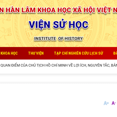
 KHOA HỌC
THƯ VIỆN
TẠP CHÍ NGHIÊN CỨU LỊCH SỬ
Đ
AN ĐIỂM CỦA CHỦ TỊCH HỒ CHÍ MINH VỀ LỢI ÍCH, NGUYÊN TẮC, BẢN 