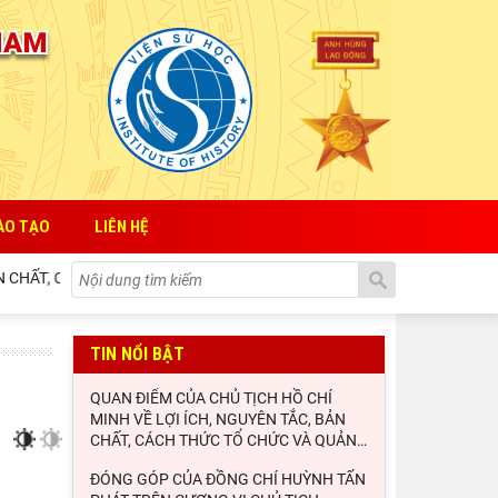
ÀO TẠO
LIÊN HỆ
CHẤT, CÁCH THỨC TỔ CHỨC VÀ QUẢN LÝ CỦA NHÀ NƯỚC ĐỐI VỚI SỰ PH
TIN NỔI BẬT
QUAN ĐIỂM CỦA CHỦ TỊCH HỒ CHÍ
MINH VỀ LỢI ÍCH, NGUYÊN TẮC, BẢN
CHẤT, CÁCH THỨC TỔ CHỨC VÀ QUẢN
…
ĐÓNG GÓP CỦA ĐỒNG CHÍ HUỲNH TẤN