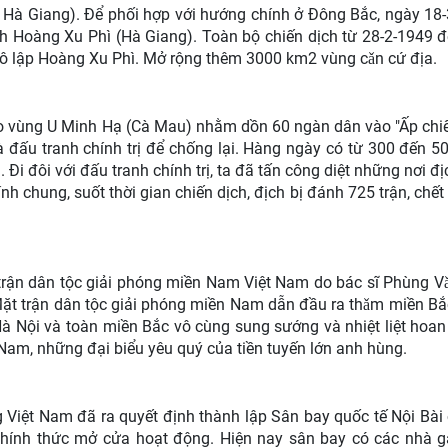
- Hà Giang). Để phối hợp với hướng chính ở Đông Bắc, ngày 18-3
uanh Hoàng Xu Phì (Hà Giang). Toàn bộ chiến dịch từ 28-2-1949 đ
cô lập Hoàng Xu Phì. Mở rộng thêm 3000 km2 vùng cǎn cứ địa.
ào vùng U Minh Hạ (Cà Mau) nhằm dồn 60 ngàn dân vào "Ấp chiế
 đấu tranh chính trị để chống lại. Hàng ngày có từ 300 đến 5
h. Đi đôi với đấu tranh chính trị, ta đã tấn công diệt những nơi đ
h chung, suốt thời gian chiến dịch, địch bị đánh 725 trận, chết 
trận dân tộc giải phóng miền Nam Việt Nam do bác sĩ Phùng V
Mặt trận dân tộc giải phóng miền Nam dẫn đầu ra thǎm miền Bắ
Hà Nội và toàn miền Bắc vô cùng sung sướng và nhiệt liệt hoa
Nam, những đại biểu yêu quý của tiền tuyến lớn anh hùng.
Việt Nam đã ra quyết định thành lập Sân bay quốc tế Nội Bài
chính thức mở cửa hoạt động. Hiện nay sân bay có các nhà 