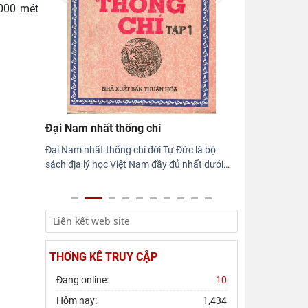
.000 mét
Hội thảo khoa học quốc gia “Danh nhân
văn hóa Lê Quý Đôn - Di sản và giá trị
thời đại”
Rà soát công tác chuẩn bị Hội thảo
khoa học quốc gia "Danh nhân văn hóa
Lê Quý Đôn - Di sản và giá
Đại Nam nhất thống chí
Đại Nam nhất thống chí đời Tự Đức là bộ
sách địa lý học Việt Nam đầy đủ nhất dưới
…
THỐNG KÊ TRUY CẬP
Đang online:
10
Hôm nay:
1,434