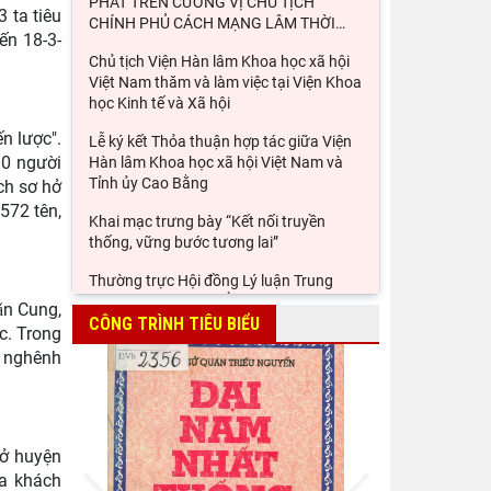
PHÁT TRÊN CƯƠNG VỊ CHỦ TỊCH
 ta tiêu
CHÍNH PHỦ CÁCH MẠNG LÂM THỜI
…
ến 18-3-
Chủ tịch Viện Hàn lâm Khoa học xã hội
Việt Nam thăm và làm việc tại Viện Khoa
học Kinh tế và Xã hội
n lược".
Lễ ký kết Thỏa thuận hợp tác giữa Viện
00 người
Hàn lâm Khoa học xã hội Việt Nam và
Tỉnh ủy Cao Bằng
ịch sơ hở
572 tên,
Khai mạc trưng bày “Kết nối truyền
thống, vững bước tương lai”
Thường trực Hội đồng Lý luận Trung
ương làm việc với Tiểu ban Văn hóa - Xã
ǎn Cung,
hội - Văn học, nghệ
CÔNG TRÌNH TIÊU BIỂU
c. Trong
n nghênh
Đảng ủy Viện Hàn lâm Khoa học xã hội
Việt Nam tổ chức Hội nghị Tập huấn
nghiệp vụ công tác kiểm
Viện Sử học tham gia Hội thảo khoa học
 ở huyện
Prev
Next
quốc gia "Danh nhân văn hóa Lê Quý
ga khách
Đôn - Di sản và giá trị