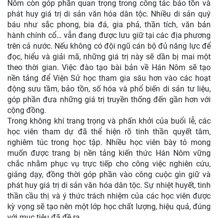
Nôm còn góp phần quan trọng trong công tác bảo tồn và
phát huy giá trị di sản văn hóa dân tộc. Nhiều di sản quý
báu như sắc phong, bia đá, gia phả, thần tích, văn bản
hành chính cổ… vẫn đang được lưu giữ tại các địa phương
trên cả nước. Nếu không có đội ngũ cán bộ đủ năng lực để
đọc, hiểu và giải mã, những giá trị này sẽ dần bị mai một
theo thời gian. Việc đào tạo bài bản về Hán Nôm sẽ tạo
nền tảng để Viện Sử học tham gia sâu hơn vào các hoạt
động sưu tầm, bảo tồn, số hóa và phổ biến di sản tư liệu,
góp phần đưa những giá trị truyền thống đến gần hơn với
cộng đồng.
Trong không khí trang trọng và phấn khởi của buổi lễ, các
học viên tham dự đã thể hiện rõ tinh thần quyết tâm,
nghiêm túc trong học tập. Nhiều học viên bày tỏ mong
muốn được trang bị nền tảng kiến thức Hán Nôm vững
chắc nhằm phục vụ trực tiếp cho công việc nghiên cứu,
giảng dạy, đồng thời góp phần vào công cuộc gìn giữ và
phát huy giá trị di sản văn hóa dân tộc. Sự nhiệt huyết, tinh
thần cầu thị và ý thức trách nhiệm của các học viên được
kỳ vọng sẽ tạo nên một lớp học chất lượng, hiệu quả, đúng
với mục tiêu đã đề ra.