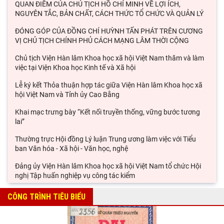
QUAN ĐIỂM CỦA CHỦ TỊCH HỒ CHÍ MINH VỀ LỢI ÍCH,
NGUYÊN TẮC, BẢN CHẤT, CÁCH THỨC TỔ CHỨC VÀ QUẢN LÝ
ĐÓNG GÓP CỦA ĐỒNG CHÍ HUỲNH TẤN PHÁT TRÊN CƯƠNG
VỊ CHỦ TỊCH CHÍNH PHỦ CÁCH MẠNG LÂM THỜI CỘNG
Chủ tịch Viện Hàn lâm Khoa học xã hội Việt Nam thăm và làm
việc tại Viện Khoa học Kinh tế và Xã hội
Lễ ký kết Thỏa thuận hợp tác giữa Viện Hàn lâm Khoa học xã
hội Việt Nam và Tỉnh ủy Cao Bằng
Khai mạc trưng bày “Kết nối truyền thống, vững bước tương
lai”
Thường trực Hội đồng Lý luận Trung ương làm việc với Tiểu
ban Văn hóa - Xã hội - Văn học, nghệ
Đảng ủy Viện Hàn lâm Khoa học xã hội Việt Nam tổ chức Hội
nghị Tập huấn nghiệp vụ công tác kiểm
Viện Sử học tham gia Hội thảo khoa học quốc gia "Danh nhân
CÔNG TRÌNH TIÊU BIỂU
văn hóa Lê Quý Đôn - Di sản và giá trị
Hội thảo khoa học quốc gia “Danh nhân văn hóa Lê Quý Đôn -