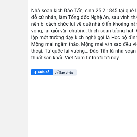
Nhà soạn kịch Đào Tấn, sinh 25-2-1845 tại quê 
đỗ cử nhân, làm Tổng đốc Nghệ An, sau vinh thǎn
nên bị cách chức lui về quê nhà ở ẩn khoảng nǎm
vọng, lại giỏi vǎn chương, thích soạn tuồng hát
lập một trường dạy kịch nghệ gọi là Học bộ đì
Mộng mai ngâm thảo, Mộng mai vǎn sao đều viết
thoại, Tứ quốc lai vương... Đào Tấn là nhà so
thuất sân khấu Việt Nam từ trước tới nay.
Chia sẻ
Sao chép