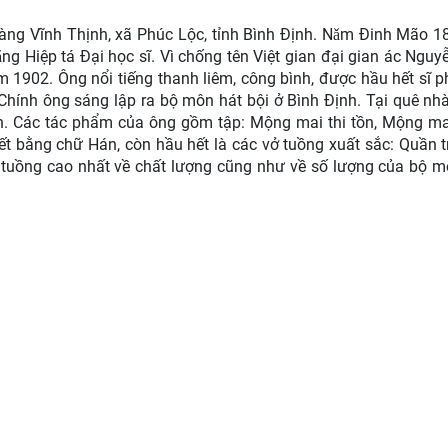
làng Vĩnh Thịnh, xã Phúc Lộc, tỉnh Bình Định. Nǎm Đinh Mão 1
g Hiệp tá Đại học sĩ. Vì chống tên Việt gian đại gian ác Nguy
 1902. Ông nổi tiếng thanh liêm, công bình, được hầu hết sĩ p
. Chính ông sáng lập ra bộ môn hát bội ở Bình Định. Tại quê nh
nh. Các tác phẩm của ông gồm tập: Mộng mai thi tồn, Mộng mai
 bằng chữ Hán, còn hầu hết là các vở tuồng xuất sắc: Quần t
ạn tuồng cao nhất về chất lượng cũng như về số lượng của bộ 