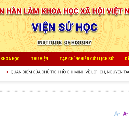
 KHOA HỌC
THƯ VIỆN
TẠP CHÍ NGHIÊN CỨU LỊCH SỬ
Đ
QUAN ĐIỂM CỦA CHỦ TỊCH HỒ CHÍ MINH VỀ LỢI ÍCH, NGUYÊN TẮC,