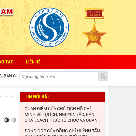
ÀO TẠO
LIÊN HỆ
 BẢN CHẤT, CÁCH THỨC TỔ CHỨC VÀ QUẢN LÝ CỦA NHÀ NƯỚC ĐỐI VỚI 
TIN NỔI BẬT
QUAN ĐIỂM CỦA CHỦ TỊCH HỒ CHÍ
MINH VỀ LỢI ÍCH, NGUYÊN TẮC, BẢN
CHẤT, CÁCH THỨC TỔ CHỨC VÀ QUẢN
…
ĐÓNG GÓP CỦA ĐỒNG CHÍ HUỲNH TẤN