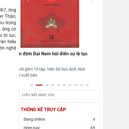
Hội thảo khoa học quốc gia “Danh nhân
867, ông
văn hóa Lê Quý Đôn - Di sản và giá trị
ễn Thân,
thời đại”
hu trọng
à ông có
Rà soát công tác chuẩn bị Hội thảo
khoa học quốc gia "Danh nhân văn hóa
 từ lục,
Lê Quý Đôn - Di sản và giá
rân hiếu
môn nghệ
Đại Nam nhất thống chí
Đại Nam nhất thống chí đời Tự Đức là bộ
sách địa lý học Việt Nam đầy đủ nhất dưới
thời phong kiến. Đại Nam nhất thống chí theo
bộ Đại Thanh nhất thống chí của Trung Quốc
mà chia ra các mục như: phương vi, phân dã,
kiến trí, duyên cách, phủ huyện, hình thế, khí
hậu, phong tục, thành trì, học hiệu, hộ khẩu,
điền phú, sơn xuyên, quan tấn, dịch trạm, thị
THỐNG KÊ TRUY CẬP
lập, tứ miếu, tự quán, phân việt, thổ sản, v.v...
Ngoài ra, Đại Nam nhất thống chí còn có
Đang online:
4
quyển chép riêng về Cao Miên (Campuchia),
Hôm nay:
65