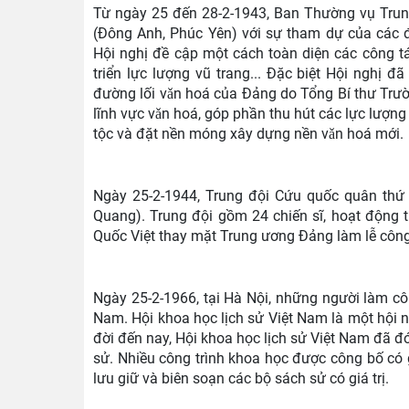
Từ ngày 25 đến 28-2-1943, Ban Thường vụ Trun
(Đông Anh, Phúc Yên) với sự tham dự của các đ
Hội nghị đề cập một cách toàn diện các công t
triển lực lượng vũ trang... Đặc biệt Hội nghị 
đường lối vǎn hoá của Đảng do Tổng Bí thư Trườ
lĩnh vực vǎn hoá, góp phần thu hút các lực lượng
tộc và đặt nền móng xây dựng nền vǎn hoá mới.
Ngày 25-2-1944, Trung đội Cứu quốc quân thứ
Quang). Trung đội gồm 24 chiến sĩ, hoạt động 
Quốc Việt thay mặt Trung ương Đảng làm lễ công
Ngày 25-2-1966, tại Hà Nội, những người làm côn
Nam.
Hội khoa học lịch sử Việt Nam là một hội 
đời đến nay, Hội khoa học lịch sử Việt Nam đã đ
sử. Nhiều công trình khoa học được công bố có g
lưu giữ và biên soạn các bộ sách sử có giá trị.