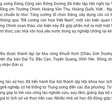
g ương Đảng Cộng sản Đông Dương đã triệu tập Hội nghị tại
ồng chí Trường Chinh, Hoàng Vǎn Thụ, Hoàng Quốc Việt... Ng
ác chuẩn bị như: Tǎng cường tổ chức Đảng, xây dựng cǎn cứ đ
đã thông qua "Đề cương vǎn hoá Việt Nam", một vǎn kiện quan 
ng Chinh soạn thảo, vǎn kiện này đã góp phần mở ra một mặt t
 trí thức, các nhà vǎn hoá yêu nước trong sự nghiệp chống lại kẻ
 Ba được thành lập tại khu rừng Khuổi Kịch (Châu Sơn Dươn
trên địa bàn Đại Từ, Bắc Cạn, Tuyên Quang, Vĩnh Yên. Đồng c
 nhận đơn vị.
g tác sử học đã tiến hành Đại hội thành lập Hội khoa học lịch
nghề nghiệp có hệ thống từ Trung ương đến các địa phương. Từ
óng góp to lớn vào công tác nghiên cứu, sưu tầm, giảng dạy bộ 
iá trị lịch sử và thực tiễn cao. Nhiều nhà sử học đã đóng góp 