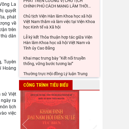
PHÁT TRÊN CƯƠNG VỊ CHỦ TỊCH
 Võng La
CHÍNH PHỦ CÁCH MẠNG LÂM THỜI
…
hị quyết
Chủ tịch Viện Hàn lâm Khoa học xã hội
ịa, phát
Việt Nam thăm và làm việc tại Viện Khoa
trọng về
học Kinh tế và Xã hội
rận trên
 thù dân
Lễ ký kết Thỏa thuận hợp tác giữa Viện
Hàn lâm Khoa học xã hội Việt Nam và
Tỉnh ủy Cao Bằng
Khai mạc trưng bày “Kết nối truyền
g, Tuyên
thống, vững bước tương lai”
hí Hoàng
Thường trực Hội đồng Lý luận Trung
ương làm việc với Tiểu ban Văn hóa - Xã
hội - Văn học, nghệ
CÔNG TRÌNH TIÊU BIỂU
 sử Việt
Đảng ủy Viện Hàn lâm Khoa học xã hội
 ngày ra
Việt Nam tổ chức Hội nghị Tập huấn
nghiệp vụ công tác kiểm
môn lịch
vào việc
Viện Sử học tham gia Hội thảo khoa học
Prev
Next
quốc gia "Danh nhân văn hóa Lê Quý
Đôn - Di sản và giá trị