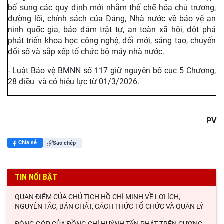
bổ sung các quy định mới nhằm thể chế hóa chủ trương,
đường lối, chính sách của Đảng, Nhà nước về bảo vệ an
ninh quốc gia, bảo đảm trật tự, an toàn xã hội, đột phá
phát triển khoa học công nghệ, đổi mới, sáng tạo, chuyển
đổi số và sắp xếp tổ chức bộ máy nhà nước.
- Luật Bảo vệ BMNN số 117 giữ nguyên bố cục 5 Chương,
28 điều và có hiệu lực từ 01/3/2026.
PV
Chia sẻ
Sao chép
TIN NỔI BẬT
QUAN ĐIỂM CỦA CHỦ TỊCH HỒ CHÍ MINH VỀ LỢI ÍCH,
NGUYÊN TẮC, BẢN CHẤT, CÁCH THỨC TỔ CHỨC VÀ QUẢN LÝ