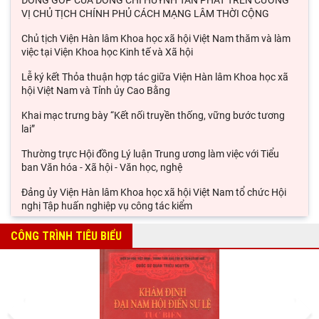
ĐÓNG GÓP CỦA ĐỒNG CHÍ HUỲNH TẤN PHÁT TRÊN CƯƠNG
VỊ CHỦ TỊCH CHÍNH PHỦ CÁCH MẠNG LÂM THỜI CỘNG
Chủ tịch Viện Hàn lâm Khoa học xã hội Việt Nam thăm và làm
việc tại Viện Khoa học Kinh tế và Xã hội
Lễ ký kết Thỏa thuận hợp tác giữa Viện Hàn lâm Khoa học xã
hội Việt Nam và Tỉnh ủy Cao Bằng
Khai mạc trưng bày “Kết nối truyền thống, vững bước tương
lai”
Thường trực Hội đồng Lý luận Trung ương làm việc với Tiểu
ban Văn hóa - Xã hội - Văn học, nghệ
Đảng ủy Viện Hàn lâm Khoa học xã hội Việt Nam tổ chức Hội
nghị Tập huấn nghiệp vụ công tác kiểm
Viện Sử học tham gia Hội thảo khoa học quốc gia "Danh nhân
CÔNG TRÌNH TIÊU BIỂU
văn hóa Lê Quý Đôn - Di sản và giá trị
Hội thảo khoa học quốc gia “Danh nhân văn hóa Lê Quý Đôn -
Di sản và giá trị thời đại”
Prev
Next
Rà soát công tác chuẩn bị Hội thảo khoa học quốc gia "Danh