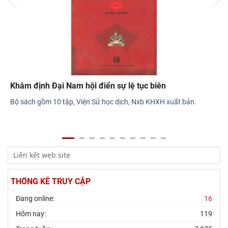
nhân văn hóa Lê Quý Đôn - Di sản và giá
Khâm định Đại Nam hội điển sự lệ tục biên
Bộ sách gồm 10 tập, Viện Sử học dịch, Nxb KHXH xuất bản.
THỐNG KÊ TRUY CẬP
Đang online:
16
Hôm nay:
119