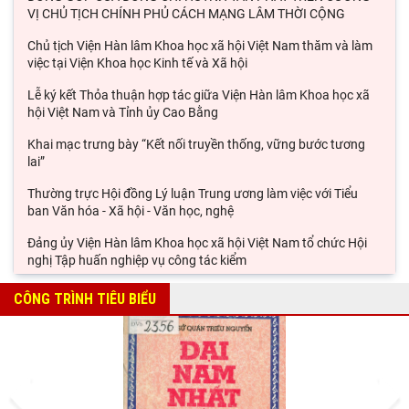
VỊ CHỦ TỊCH CHÍNH PHỦ CÁCH MẠNG LÂM THỜI CỘNG
Chủ tịch Viện Hàn lâm Khoa học xã hội Việt Nam thăm và làm
việc tại Viện Khoa học Kinh tế và Xã hội
Lễ ký kết Thỏa thuận hợp tác giữa Viện Hàn lâm Khoa học xã
hội Việt Nam và Tỉnh ủy Cao Bằng
Khai mạc trưng bày “Kết nối truyền thống, vững bước tương
lai”
Thường trực Hội đồng Lý luận Trung ương làm việc với Tiểu
ban Văn hóa - Xã hội - Văn học, nghệ
Đảng ủy Viện Hàn lâm Khoa học xã hội Việt Nam tổ chức Hội
nghị Tập huấn nghiệp vụ công tác kiểm
Viện Sử học tham gia Hội thảo khoa học quốc gia "Danh nhân
CÔNG TRÌNH TIÊU BIỂU
văn hóa Lê Quý Đôn - Di sản và giá trị
Hội thảo khoa học quốc gia “Danh nhân văn hóa Lê Quý Đôn -
Di sản và giá trị thời đại”
Prev
Next
Rà soát công tác chuẩn bị Hội thảo khoa học quốc gia "Danh
nhân văn hóa Lê Quý Đôn - Di sản và giá