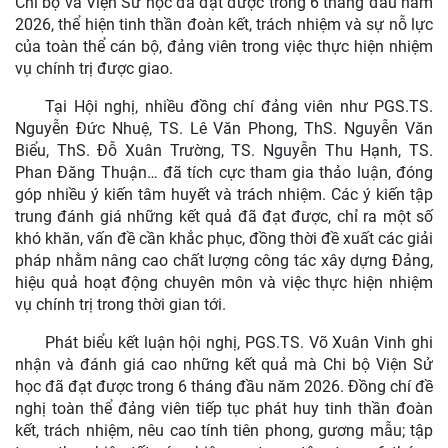
Chi bộ và Viện Sử học đã đạt được trong 6 tháng đầu năm
2026, thể hiện tinh thần đoàn kết, trách nhiệm và sự nỗ lực
của toàn thể cán bộ, đảng viên trong việc thực hiện nhiệm
vụ chính trị được giao.
Tại Hội nghị, nhiều đồng chí đảng viên như PGS.TS.
Nguyễn Đức Nhuệ, TS. Lê Văn Phong, ThS. Nguyễn Văn
Biểu, ThS. Đỗ Xuân Trường, TS. Nguyễn Thu Hạnh, TS.
Phan Đăng Thuận… đã tích cực tham gia thảo luận, đóng
góp nhiều ý kiến tâm huyết và trách nhiệm. Các ý kiến tập
trung đánh giá những kết quả đã đạt được, chỉ ra một số
khó khăn, vấn đề cần khắc phục, đồng thời đề xuất các giải
pháp nhằm nâng cao chất lượng công tác xây dựng Đảng,
hiệu quả hoạt động chuyên môn và việc thực hiện nhiệm
vụ chính trị trong thời gian tới.
Phát biểu kết luận hội nghị, PGS.TS. Võ Xuân Vinh ghi
nhận và đánh giá cao những kết quả mà Chi bộ Viện Sử
học đã đạt được trong 6 tháng đầu năm 2026. Đồng chí đề
nghị toàn thể đảng viên tiếp tục phát huy tinh thần đoàn
kết, trách nhiệm, nêu cao tính tiên phong, gương mẫu; tập