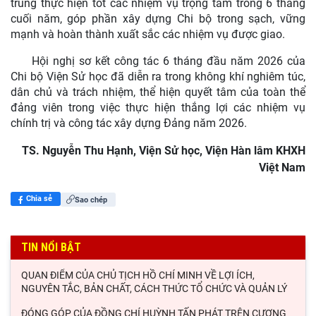
trung thực hiện tốt các nhiệm vụ trọng tâm trong 6 tháng
cuối năm, góp phần xây dựng Chi bộ trong sạch, vững
mạnh và hoàn thành xuất sắc các nhiệm vụ được giao.
Hội nghị sơ kết công tác 6 tháng đầu năm 2026 của
Chi bộ Viện Sử học đã diễn ra trong không khí nghiêm túc,
dân chủ và trách nhiệm, thể hiện quyết tâm của toàn thể
đảng viên trong việc thực hiện thắng lợi các nhiệm vụ
chính trị và công tác xây dựng Đảng năm 2026.
TS. Nguyễn Thu Hạnh, Viện Sử học, Viện Hàn lâm KHXH
Việt Nam
Chia sẻ
Sao chép
TIN NỔI BẬT
QUAN ĐIỂM CỦA CHỦ TỊCH HỒ CHÍ MINH VỀ LỢI ÍCH,
NGUYÊN TẮC, BẢN CHẤT, CÁCH THỨC TỔ CHỨC VÀ QUẢN LÝ
ĐÓNG GÓP CỦA ĐỒNG CHÍ HUỲNH TẤN PHÁT TRÊN CƯƠNG