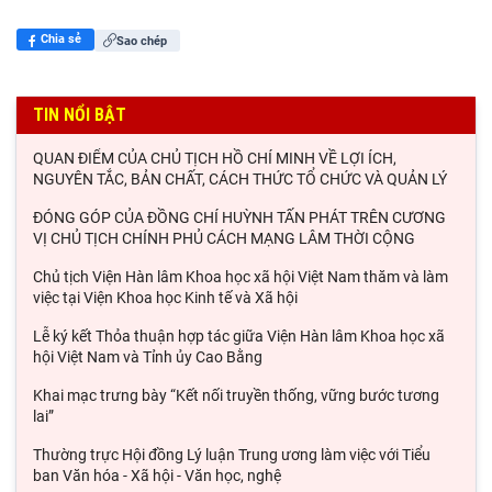
Chia sẻ
Sao chép
TIN NỔI BẬT
QUAN ĐIỂM CỦA CHỦ TỊCH HỒ CHÍ MINH VỀ LỢI ÍCH,
NGUYÊN TẮC, BẢN CHẤT, CÁCH THỨC TỔ CHỨC VÀ QUẢN LÝ
ĐÓNG GÓP CỦA ĐỒNG CHÍ HUỲNH TẤN PHÁT TRÊN CƯƠNG
VỊ CHỦ TỊCH CHÍNH PHỦ CÁCH MẠNG LÂM THỜI CỘNG
Chủ tịch Viện Hàn lâm Khoa học xã hội Việt Nam thăm và làm
việc tại Viện Khoa học Kinh tế và Xã hội
Lễ ký kết Thỏa thuận hợp tác giữa Viện Hàn lâm Khoa học xã
hội Việt Nam và Tỉnh ủy Cao Bằng
Khai mạc trưng bày “Kết nối truyền thống, vững bước tương
lai”
Thường trực Hội đồng Lý luận Trung ương làm việc với Tiểu
ban Văn hóa - Xã hội - Văn học, nghệ