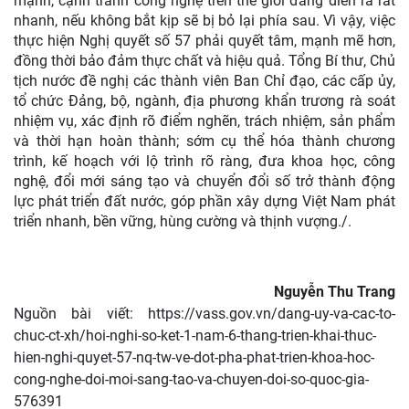
mạnh, cạnh tranh công nghệ trên thế giới đang diễn ra rất
nhanh, nếu không bắt kịp sẽ bị bỏ lại phía sau. Vì vậy, việc
thực hiện Nghị quyết số 57 phải quyết tâm, mạnh mẽ hơn,
đồng thời bảo đảm thực chất và hiệu quả. Tổng Bí thư, Chủ
tịch nước đề nghị các thành viên Ban Chỉ đạo, các cấp ủy,
tổ chức Đảng, bộ, ngành, địa phương khẩn trương rà soát
nhiệm vụ, xác định rõ điểm nghẽn, trách nhiệm, sản phẩm
và thời hạn hoàn thành; sớm cụ thể hóa thành chương
trình, kế hoạch với lộ trình rõ ràng, đưa khoa học, công
nghệ, đổi mới sáng tạo và chuyển đổi số trở thành động
lực phát triển đất nước, góp phần xây dựng Việt Nam phát
triển nhanh, bền vững, hùng cường và thịnh vượng./.
Nguyễn Thu Trang
Nguồn bài viết:
https://vass.gov.vn/dang-uy-va-cac-to-
chuc-ct-xh/hoi-nghi-so-ket-1-nam-6-thang-trien-khai-thuc-
hien-nghi-quyet-57-nq-tw-ve-dot-pha-phat-trien-khoa-hoc-
cong-nghe-doi-moi-sang-tao-va-chuyen-doi-so-quoc-gia-
576391