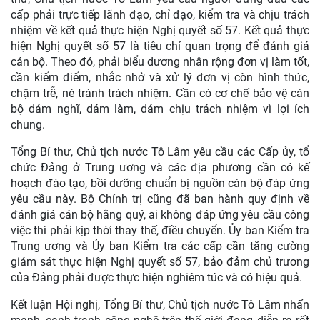
cấp phải trực tiếp lãnh đạo, chỉ đạo, kiểm tra và chịu trách
nhiệm về kết quả thực hiện Nghị quyết số 57. Kết quả thực
hiện Nghị quyết số 57 là tiêu chí quan trọng để đánh giá
cán bộ. Theo đó, phải biểu dương nhân rộng đơn vị làm tốt,
cần kiểm điểm, nhắc nhở và xử lý đơn vị còn hình thức,
chậm trễ, né tránh trách nhiệm. Cần có cơ chế bảo vệ cán
bộ dám nghĩ, dám làm, dám chịu trách nhiệm vì lợi ích
chung.
Tổng Bí thư, Chủ tịch nước Tô Lâm yêu cầu các Cấp ủy, tổ
chức Đảng ở Trung ương và các địa phương cần có kế
hoạch đào tạo, bồi dưỡng chuẩn bị nguồn cán bộ đáp ứng
yêu cầu này. Bộ Chính trị cũng đã ban hành quy định về
đánh giá cán bộ hằng quý, ai không đáp ứng yêu cầu công
việc thì phải kịp thời thay thế, điều chuyển. Ủy ban Kiểm tra
Trung ương và Ủy ban Kiểm tra các cấp cần tăng cường
giám sát thực hiện Nghị quyết số 57, bảo đảm chủ trương
của Đảng phải được thực hiện nghiêm túc và có hiệu quả.
Kết luận Hội nghị, Tổng Bí thư, Chủ tịch nước Tô Lâm nhấn