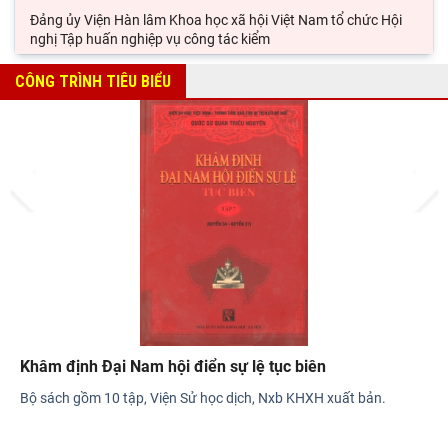
Đảng ủy Viện Hàn lâm Khoa học xã hội Việt Nam tổ chức Hội
nghị Tập huấn nghiệp vụ công tác kiểm
Viện Sử học tham gia Hội thảo khoa học quốc gia "Danh nhân
CÔNG TRÌNH TIÊU BIỂU
văn hóa Lê Quý Đôn - Di sản và giá trị
Hội thảo khoa học quốc gia “Danh nhân văn hóa Lê Quý Đôn -
Di sản và giá trị thời đại”
Prev
Next
Rà soát công tác chuẩn bị Hội thảo khoa học quốc gia "Danh
nhân văn hóa Lê Quý Đôn - Di sản và giá
 bản.