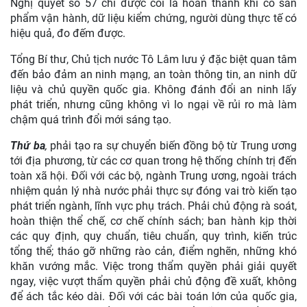
Nghị quyết số 57 chỉ được coi là hoàn thành khi có sản
phẩm vận hành, dữ liệu kiểm chứng, người dùng thực tế có
hiệu quả, đo đếm được.
Tổng Bí thư, Chủ tịch nước Tô Lâm lưu ý đặc biệt quan tâm
đến bảo đảm an ninh mạng, an toàn thông tin, an ninh dữ
liệu và chủ quyền quốc gia. Không đánh đổi an ninh lấy
phát triển, nhưng cũng không vì lo ngại về rủi ro mà làm
chậm quá trình đổi mới sáng tạo.
Thứ ba
,
phải tạo ra sự chuyển biến đồng bộ từ Trung ương
tới địa phương, từ các cơ quan trong hệ thống chính trị đến
toàn xã hội. Đối với các bộ, ngành Trung ương, ngoài trách
nhiệm quản lý nhà nước phải thực sự đóng vai trò kiến tạo
phát triển ngành, lĩnh vực phụ trách. Phải chủ động rà soát,
hoàn thiện thể chế, cơ chế chính sách; ban hành kịp thời
các quy định, quy chuẩn, tiêu chuẩn, quy trình, kiến trúc
tổng thể; tháo gỡ những rào cản, điểm nghẽn, những khó
khăn vướng mắc. Việc trong thẩm quyền phải giải quyết
ngay, việc vượt thẩm quyền phải chủ động đề xuất, không
để ách tắc kéo dài. Đối với các bài toán lớn của quốc gia,