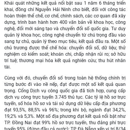
Khái quát những kết quả nổi bật sau 1 năm 6 tháng triển
khai, đồng chí Nguyễn Hải Ninh cho biết, đối với công tác
hoàn thiện thể chế, cơ chế, chính sách, các cơ quan đã xây
dựng, trình ban hành hơn 400 văn bản về khoa học, công
nghệ, đổi mới sáng tạo và chuyển đổi số quốc gia. Tư duy
quản lý khoa học, công nghệ chuyển từ chú trọng đầu vào
sang tự chủ, quản lý theo mục tiêu, kết quả đầu ra. Một số
chủ trương được thể chế hóa: chuyển đổi số, dữ liệu; thử
nghiệm có kiểm soát; khoán chi, chấp nhận rủi ro; sở hữu
trí tuệ; thương mại hóa kết quả nghiên cứu; thu hút nhân
tài.
Cùng với đó, chuyển đổi số trong toàn hệ thống chính trị
từng bước đi vào nề nếp, đạt được một số kết quả quan
trọng. Cổng Dịch vụ công quốc gia đã tích hợp, cung cấp
dịch vụ công trực tuyến 3.745 thủ tục. Các tỷ lệ hồ sơ trực
tuyến, số hóa hồ sơ và tái sử dụng dữ liệu cấp địa phương
đạt 93,5%, 88,5% và 96%; trong khi bộ, ngành đạt 34,2%,
19,2% và 5,3%. Một số địa phương đạt kết quả nổi bật như
TP. Đồng Nai đạt 99% hồ sơ trực tuyến, thu đảng phí trực
tuyến 95% (đứng đầu cả nước); TP. Đà Nẵng xếp vị trí 8/34