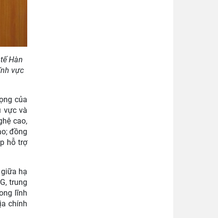
 tế Hàn
ĩnh vực
rọng của
u vực và
ghệ cao,
ao; đồng
p hỗ trợ
 giữa hạ
G, trung
ong lĩnh
ịa chính