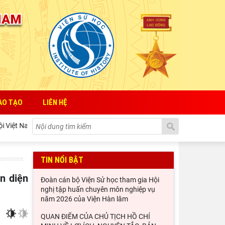
ÀO TẠO
LIÊN HỆ
QUAN ĐIỂM CỦA CHỦ TỊCH HỒ CHÍ MINH VỀ LỢI ÍCH, NGUYÊN TẮ
TIN NỔI BẬT
Đoàn cán bộ Viện Sử học tham gia Hội
nghị tập huấn chuyên môn nghiệp vụ
năm 2026 của Viện Hàn lâm
QUAN ĐIỂM CỦA CHỦ TỊCH HỒ CHÍ