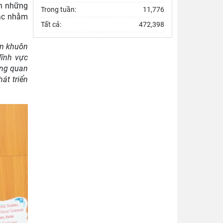
ch những
Trong tuần:
11,776
tác nhằm
Tất cả:
472,398
ên khuôn
lĩnh vực
tảng quan
át triển