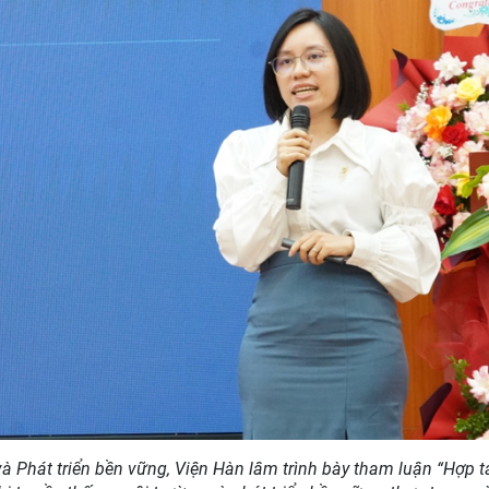
à Phát triển bền vững, Viện Hàn lâm trình bày tham luận “Hợp t