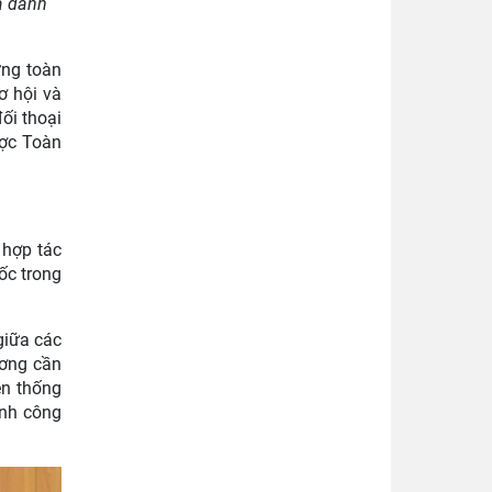
à đánh
ứng toàn
ơ hội và
ối thoại
ược Toàn
 hợp tác
ốc trong
giữa các
ương cần
ền thống
ành công