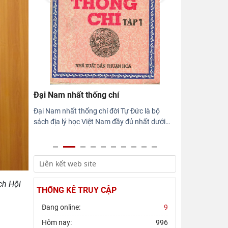
Viện Sử học tham gia Hội thảo khoa học
quốc gia "Danh nhân văn hóa Lê Quý
Đôn - Di sản và giá trị
Hội thảo khoa học quốc gia “Danh nhân
văn hóa Lê Quý Đôn - Di sản và giá trị
thời đại”
Đại Nam nhất thống chí
Đại Nam nhất thống chí đời Tự Đức là bộ
sách địa lý học Việt Nam đầy đủ nhất dưới
…
ch Hội
THỐNG KÊ TRUY CẬP
Đang online:
9
Hôm nay:
996