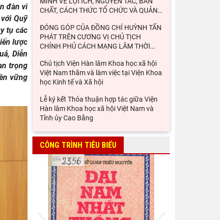
MINH VỀ LỢI ÍCH, NGUYÊN TẮC, BẢN
n đàn vì
CHẤT, CÁCH THỨC TỔ CHỨC VÀ QUẢN
…
 với Quỹ
ĐÓNG GÓP CỦA ĐỒNG CHÍ HUỲNH TẤN
y tụ các
PHÁT TRÊN CƯƠNG VỊ CHỦ TỊCH
iến lược
CHÍNH PHỦ CÁCH MẠNG LÂM THỜI
…
uả, Diễn
Chủ tịch Viện Hàn lâm Khoa học xã hội
an trọng
Việt Nam thăm và làm việc tại Viện Khoa
bền vững
học Kinh tế và Xã hội
Lễ ký kết Thỏa thuận hợp tác giữa Viện
Hàn lâm Khoa học xã hội Việt Nam và
Tỉnh ủy Cao Bằng
Khai mạc trưng bày “Kết nối truyền
thống, vững bước tương lai”
CÔNG TRÌNH TIÊU BIỂU
Thường trực Hội đồng Lý luận Trung
ương làm việc với Tiểu ban Văn hóa - Xã
hội - Văn học, nghệ
Đảng ủy Viện Hàn lâm Khoa học xã hội
Prev
Next
Việt Nam tổ chức Hội nghị Tập huấn
nghiệp vụ công tác kiểm