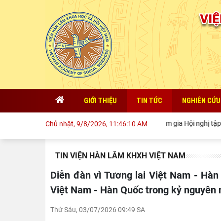
GIỚI THIỆU
TIN TỨC
NGHIÊN CỨU
Đoàn cán bộ Viện Sử học tham gia Hội nghị tập huấn chuyên m
Chủ nhật, 9/8/2026, 11:46:13 AM
TIN VIỆN HÀN LÂM KHXH VIỆT NAM
Diễn đàn vì Tương lai Việt Nam - Hàn Quốc lần thứ VII: Quan hệ Đối tác Chiến lược Toàn diện
Việt Nam - Hàn Quốc trong kỷ nguyên
Thứ Sáu, 03/07/2026 09:49 SA