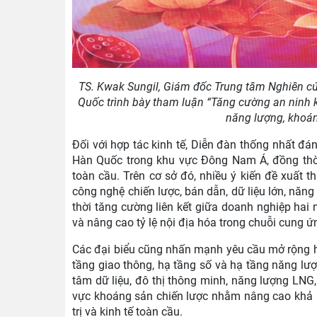
TS. Kwak Sungil, Giám đốc Trung tâm Nghiên cứ
Quốc trình bày tham luận “Tăng cường an ninh k
năng lượng, khoán
Đối với hợp tác kinh tế, Diễn đàn thống nhất đán
Hàn Quốc trong khu vực Đông Nam Á, đồng thời
toàn cầu. Trên cơ sở đó, nhiều ý kiến đề xuất 
công nghệ chiến lược, bán dẫn, dữ liệu lớn, năn
thời tăng cường liên kết giữa doanh nghiệp hai
và nâng cao tỷ lệ nội địa hóa trong chuỗi cung ứ
Các đại biểu cũng nhấn mạnh yêu cầu mở rộng hợ
tầng giao thông, hạ tầng số và hạ tầng năng lượ
tâm dữ liệu, đô thị thông minh, năng lượng LNG,
vực khoáng sản chiến lược nhằm nâng cao khả 
trị và kinh tế toàn cầu.