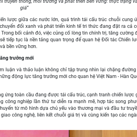
 truyền thống, môi trường và phát triển bền vững: thực trạng v
giá”
iến lược giữa các nước lớn, quá trình tái cấu trúc chuỗi cung 
uyển đổi xanh và phát triển kinh tế tri thức đang đặt ra cả c
Trong bối cảnh đó, việc củng cố lòng tin chính trị, tăng cường đ
sẽ tiếp tục là nền tảng quan trọng để quan hệ Đối tác Chiến l
ả và bền vững hơn.
tăng trưởng mới
am luận và thảo luận không chỉ tập trung nhìn lại chặng đường
ững động lực tăng trưởng mới cho quan hệ Việt Nam - Hàn Qu
ng ứng toàn cầu đang được tái cấu trúc, cạnh tranh chiến lược 
g công nghiệp lần thứ tư diễn ra mạnh mẽ, hợp tác song ph
huyển từ mô hình dựa chủ yếu vào thương mại và đầu tư truy
giao công nghệ, liên kết chuỗi giá trị và cùng kiến tạo các ng