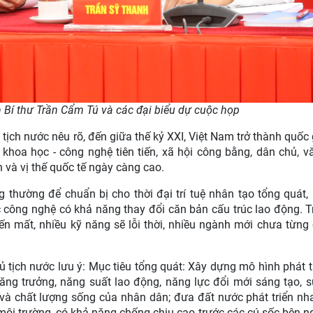
 Bí thư Trần Cẩm Tú và các đại biểu dự cuộc họp
 tịch nước nêu rõ, đến giữa thế kỷ XXI, Việt Nam trở thành quốc 
n khoa học - công nghệ tiên tiến, xã hội công bằng, dân chủ, v
 và vị thế quốc tế ngày càng cao.
 thường để chuẩn bị cho thời đại trí tuệ nhân tạo tổng quát, 
c công nghệ có khả năng thay đổi căn bản cấu trúc lao động. T
iến mất, nhiều kỹ năng sẽ lỗi thời, nhiều ngành mới chưa từng 
hủ tịch nước lưu ý: Mục tiêu tổng quát: Xây dựng mô hình phát t
ng trưởng, năng suất lao động, năng lực đổi mới sáng tạo, 
ế và chất lượng sống của nhân dân; đưa đất nước phát triển nh
 môi trường, có khả năng chống chịu cao trước các cú sốc bên ng