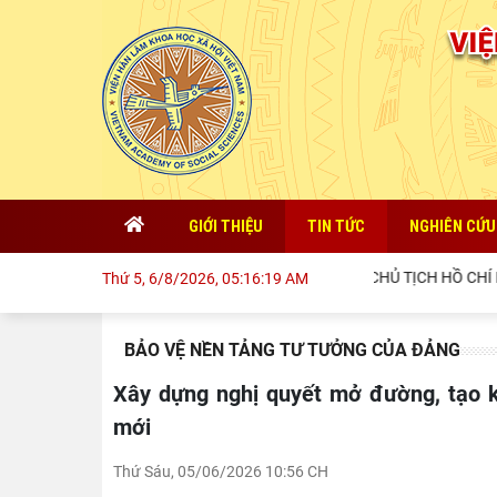
GIỚI THIỆU
TIN TỨC
NGHIÊN CỨU
QUAN ĐIỂM CỦA CHỦ TỊCH HỒ CHÍ MINH VỀ LỢI Í
Thứ 5, 6/8/2026, 05:16:21 AM
BẢO VỆ NỀN TẢNG TƯ TƯỞNG CỦA ĐẢNG
Xây dựng nghị quyết mở đường, tạo khuôn khổ cho Việt Nam bước vào kỷ nguyên phát triển
mới
Thứ Sáu, 05/06/2026 10:56 CH