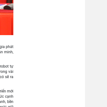
gia phát
ăn minh,
robot tự
rong vài
có sẽ ra
riển mới
sức cạnh
anh, bền
oài; giữ