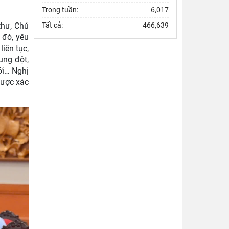
Trong tuần:
6,017
thư, Chủ
Tất cả:
466,639
 đó, yêu
iên tục,
ung đột,
ới… Nghị
được xác