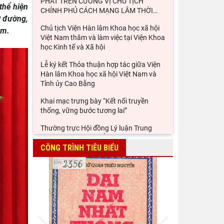
PHÁT TRÊN CƯƠNG VỊ CHỦ TỊCH
thể hiện
CHÍNH PHỦ CÁCH MẠNG LÂM THỜI
…
ở đường,
Chủ tịch Viện Hàn lâm Khoa học xã hội
ệm.
Việt Nam thăm và làm việc tại Viện Khoa
học Kinh tế và Xã hội
Lễ ký kết Thỏa thuận hợp tác giữa Viện
Hàn lâm Khoa học xã hội Việt Nam và
Tỉnh ủy Cao Bằng
Khai mạc trưng bày “Kết nối truyền
thống, vững bước tương lai”
Thường trực Hội đồng Lý luận Trung
ương làm việc với Tiểu ban Văn hóa - Xã
hội - Văn học, nghệ
CÔNG TRÌNH TIÊU BIỂU
Đảng ủy Viện Hàn lâm Khoa học xã hội
Việt Nam tổ chức Hội nghị Tập huấn
nghiệp vụ công tác kiểm
Viện Sử học tham gia Hội thảo khoa học
Prev
Next
quốc gia "Danh nhân văn hóa Lê Quý
Đôn - Di sản và giá trị