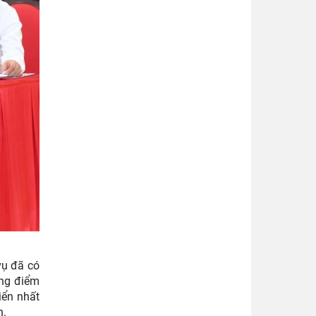
vụ đã có
ững điểm
iển nhất
h.