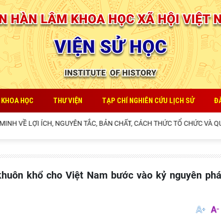
 KHOA HỌC
THƯ VIỆN
TẠP CHÍ NGHIÊN CỨU LỊCH SỬ
Đ
CH, NGUYÊN TẮC, BẢN CHẤT, CÁCH THỨC TỔ CHỨC VÀ QUẢN LÝ CỦA NH