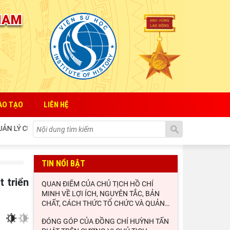
ÀO TẠO
LIÊN HỆ
À NƯỚC ĐỐI VỚI SỰ PHÁT TRIỂN HỢP TÁC XÃ
ĐÓNG GÓP CỦA
TIN NỔI BẬT
QUAN ĐIỂM CỦA CHỦ TỊCH HỒ CHÍ
MINH VỀ LỢI ÍCH, NGUYÊN TẮC, BẢN
CHẤT, CÁCH THỨC TỔ CHỨC VÀ QUẢN
…
ĐÓNG GÓP CỦA ĐỒNG CHÍ HUỲNH TẤN