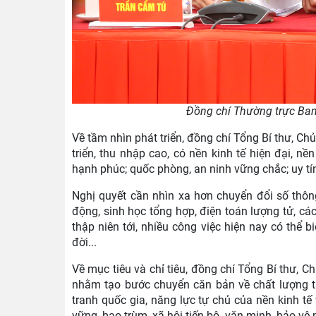
Đồng chí Thường trực Ban
Về tầm nhìn phát triển, đồng chí Tổng Bí thư, Chủ
triển, thu nhập cao, có nền kinh tế hiện đại, nề
hạnh phúc; quốc phòng, an ninh vững chắc; uy tín
Nghị quyết cần nhìn xa hơn chuyển đổi số thông
động, sinh học tổng hợp, điện toán lượng tử, cá
thập niên tới, nhiều công việc hiện nay có thể b
đời...
Về mục tiêu và chỉ tiêu, đồng chí Tổng Bí thư, C
nhằm tạo bước chuyển căn bản về chất lượng tă
tranh quốc gia, năng lực tự chủ của nền kinh t
vững, bao trùm, xã hội tiến bộ, văn minh, bảo vệ