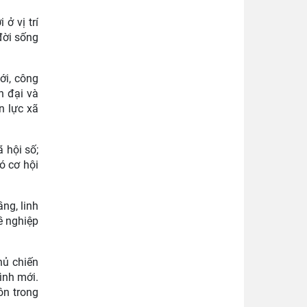
ở vị trí
đời sống
ới, công
n đại và
n lực xã
 hội số;
ó cơ hội
ng, linh
ề nghiệp
hủ chiến
ình mới.
ôn trong