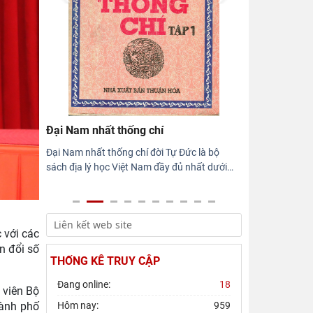
Hội thảo khoa học quốc gia “Danh nhân
văn hóa Lê Quý Đôn - Di sản và giá trị
thời đại”
Rà soát công tác chuẩn bị Hội thảo
khoa học quốc gia "Danh nhân văn hóa
Lê Quý Đôn - Di sản và giá
Đại Nam nhất thống chí
Đại Nam nhất thống chí đời Tự Đức là bộ
sách địa lý học Việt Nam đầy đủ nhất dưới
…
 với các
n đổi số
THỐNG KÊ TRUY CẬP
Đang online:
18
 viên Bộ
hành phố
Hôm nay:
959