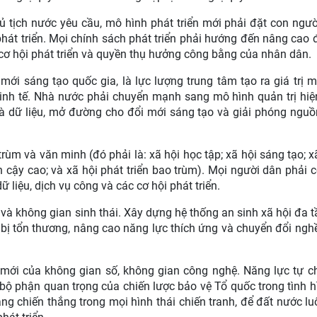
 tịch nước yêu cầu, mô hình phát triển mới phải đặt con người 
phát triển. Mọi chính sách phát triển phải hướng đến nâng cao 
, cơ hội phát triển và quyền thụ hưởng công bằng của nhân dân.
ới sáng tạo quốc gia, là lực lượng trung tâm tạo ra giá trị m
inh tế. Nhà nước phải chuyển mạnh sang mô hình quản trị hiệ
 và dữ liệu, mở đường cho đổi mới sáng tạo và giải phóng nguồ
rùm và văn minh (đó phải là: xã hội học tập; xã hội sáng tạo; xã
 cậy cao; và xã hội phát triển bao trùm). Mọi người dân phải c
 liệu, dịch vụ công và các cơ hội phát triển.
 và không gian sinh thái. Xây dựng hệ thống an sinh xã hội đa tầ
 bị tổn thương, nâng cao năng lực thích ứng và chuyển đổi ngh
mới của không gian số, không gian công nghệ. Năng lực tự c
 bộ phận quan trọng của chiến lược bảo vệ Tổ quốc trong tình h
 chiến thắng trong mọi hình thái chiến tranh, để đất nước lu