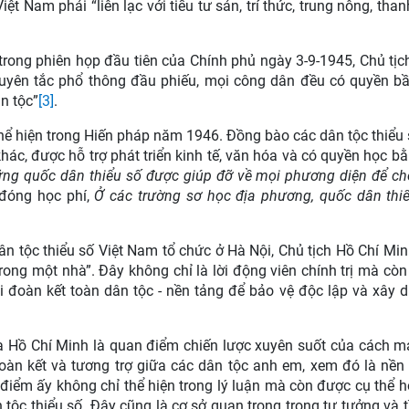
t Nam phải “liên lạc với tiểu tư sản, trí thức, trung nông, than
rong phiên họp đầu tiên của Chính phủ ngày 3-9-1945, Chủ tịc
guyên tắc phổ thông đầu phiếu, mọi công dân đều có quyền b
n tộc”
[3]
.
thể hiện trong Hiến pháp năm 1946. Đồng bào các dân tộc thiểu
ác, được hỗ trợ phát triển kinh tế, văn hóa và có quyền học bằ
ng quốc dân thiểu số được giúp đỡ về mọi phương diện để ch
 đóng học phí,
Ở các trường sơ học địa phương, quốc dân thi
dân tộc thiểu số Việt Nam tổ chức ở Hà Nội, Chủ tịch Hồ Chí Mi
ong một nhà”. Đây không chỉ là lời động viên chính trị mà còn
 đoàn kết toàn dân tộc - nền tảng để bảo vệ độc lập và xây 
ủa
Hồ Chí Minh
là quan điểm chiến lược xuyên suốt của cách m
oàn kết và tương trợ giữa các dân tộc anh em, xem đó là nền
điểm ấy không chỉ thể hiện trong lý luận mà còn được cụ thể 
 tộc thiểu số. Đây cũng là cơ sở quan trọng trong tư tưởng và 