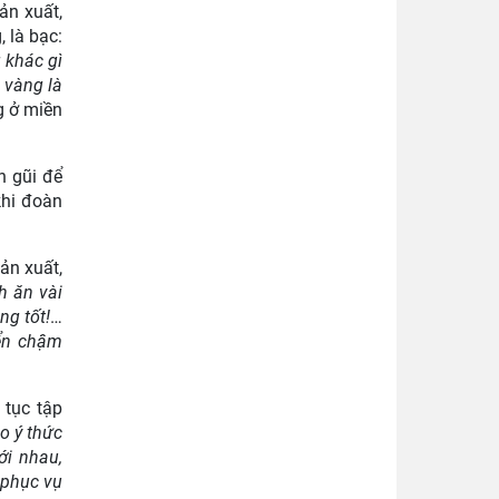
ản xuất,
 là bạc:
 khác gì
 vàng là
ng ở miền
n gũi để
khi đoàn
ản xuất,
h ăn vài
ng tốt!
…
iển chậm
 tục tập
o ý thức
ới nhau,
 phục vụ