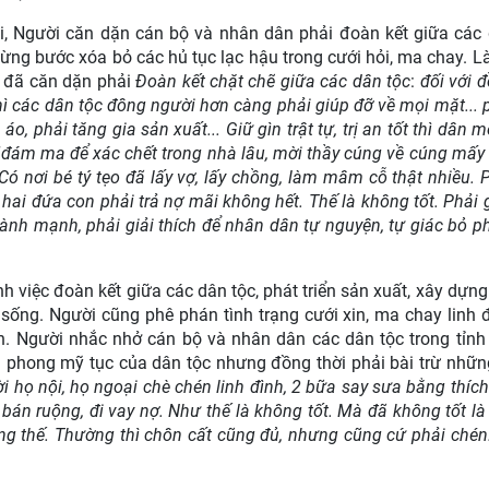
, Người căn dặn cán bộ và nhân dân phải đoàn kết giữa các 
từng bước xóa bỏ các hủ tục lạc hậu trong cưới hỏi, ma chay. Là
c đã căn dặn phải
Đoàn kết chặt chẽ giữa các dân tộc
:
đối với 
hì các dân tộc đông người hơn càng phải giúp đỡ về mọi mặt... 
phải tăng gia sản xuất... Giữ gìn trật tự, trị an tốt thì dân m
“
đám ma để xác chết trong nhà lâu, mời thầy cúng về cúng mấy 
Có nơi bé tý tẹo đã lấy vợ, lấy chồng, làm mâm cỗ thật nhiều. 
 hai đứa con phải trả nợ mãi không hết. Thế là không tốt. Phải 
ành mạnh, phải giải thích để nhân dân tự nguyện, tự giác bỏ p
h việc đoàn kết giữa các dân tộc, phát triển sản xuất, xây dựng
sống. Người cũng phê phán tình trạng cưới xin, ma chay linh 
. Người nhắc nhở cán bộ và nhân dân các dân tộc trong tỉnh
uần phong mỹ tục của dân tộc nhưng đồng thời phải bài trừ nhữn
i họ nội, họ ngoại chè chén linh đình, 2 bữa say sưa bằng thíc
, bán ruộng, đi vay nợ. Như thế là không tốt. Mà đã không tốt là
g thế. Thường thì chôn cất cũng đủ, nhưng cũng cứ phải chén.