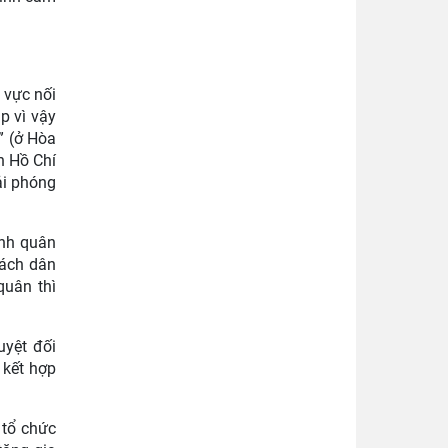
 vực nối
p vì vậy
” (ở Hòa
h Hồ Chí
ải phóng
ạnh quân
sách dân
quân thì
uyệt đối
 kết hợp
 tổ chức