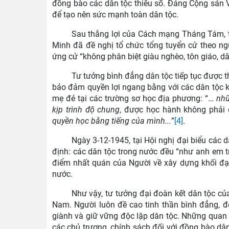
đồng bào các dân tộc thiểu số. Đảng Cộng sản Việ
để tạo nên sức mạnh toàn dân tộc.
Sau thắng lợi của Cách mạng Tháng Tám, t
Minh đã đề nghị tổ chức tổng tuyển cử theo n
ứng cử “không phân biệt giàu nghèo, tôn giáo, dâ
Tư tưởng bình đẳng dân tộc tiếp tục được 
bảo đảm quyền lợi ngang bằng với các dân tộc kh
mẹ đẻ tại các trường sơ học địa phương: “…
nhữ
kịp trình độ chung
, được học hành không phải
quyền học bằng tiếng của mình...
”
[4]
.
Ngày 3-12-1945, tại Hội nghị đại biểu các 
định: các dân tộc trong nước đều “như anh em tr
điểm nhất quán của Người về xây dựng khối đại
nước.
Như vậy, tư tưởng đại đoàn kết dân tộc c
Nam. Người luôn đề cao tinh thần bình đẳng, đ
giành và giữ vững độc lập dân tộc. Những quan 
các chủ trương, chính sách đối với đồng bào dân