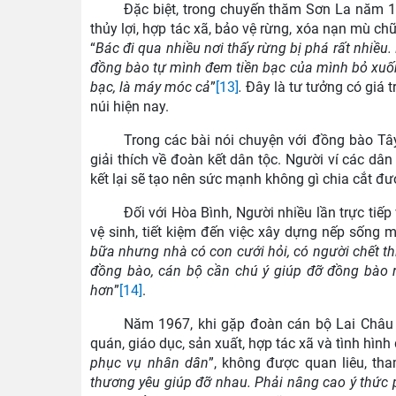
Đặc biệt, trong chuyến thăm Sơn La năm 1
thủy lợi, hợp tác xã, bảo vệ rừng, xóa nạn mù ch
“
Bác
đi qua nhiều nơi thấy rừng bị phá rất nhiều
đồng bào tự mình đem tiền bạc của mình bỏ xuốn
bạc, là máy móc cả
”
[13]
.
Đây là tư tưởng có giá t
núi hiện nay.
Trong các bài nói chuyện với đồng bào Tâ
giải thích về đoàn kết dân tộc. Người ví các dân
kết lại sẽ tạo nên sức mạnh không gì chia cắt đư
Đối với Hòa Bình, Người nhiều lần trực tiế
vệ sinh, tiết kiệm đến việc xây dựng nếp sống m
bữa nhưng nhà có con cưới hỏi, có người chết thì
đồng bào, cán bộ cần chú ý giúp đỡ đồng bào r
hơn
”
[14]
.
Năm 1967, khi gặp đoàn cán bộ Lai Châu t
quán, giáo dục, sản xuất, hợp tác xã và tình hìn
phục vụ nhân dân
”, không được quan liêu, tha
thương yêu giúp đỡ nhau. Phải nâng cao ý thức