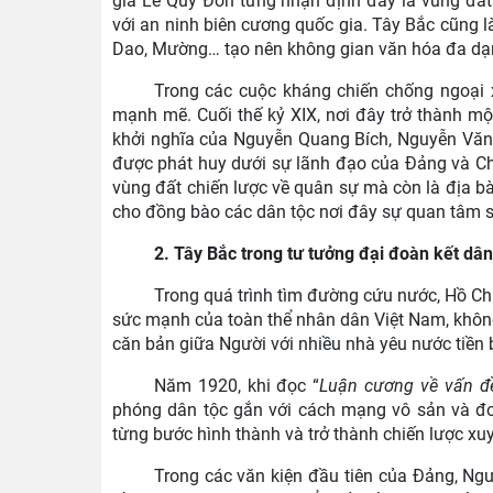
gia Lê Quý Đôn từng nhận định đây là vùng đất
với an ninh biên cương quốc gia. Tây Bắc cũng l
Dao, Mường… tạo nên không gian văn hóa đa dạn
Trong các cuộc kháng chiến chống ngoại 
mạnh mẽ. Cuối thế kỷ XIX, nơi đây trở thành m
khởi nghĩa của Nguyễn Quang Bích, Nguyễn Văn 
được phát huy dưới sự lãnh đạo của Đảng và Chủ
vùng đất chiến lược về quân sự mà còn là địa bà
cho đồng bào các dân tộc nơi đây sự quan tâm sâ
2. Tây Bắc trong tư tưởng đại đoàn kết dâ
Trong quá trình tìm đường cứu nước, Hồ C
sức mạnh của toàn thể nhân dân Việt Nam, không p
căn bản giữa Người với nhiều nhà yêu nước tiền b
Năm 1920, khi đọc “
Luận cương về vấn đề
phóng dân tộc gắn với cách mạng vô sản và đoà
từng bước hình thành và trở thành chiến lược x
Trong các văn kiện đầu tiên của Đảng, Ng