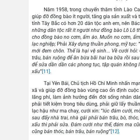
Năm 1958, trong chuyến thăm tỉnh Lào Cai
giúp đỡ đồng bào ít người, tăng gia sản xuất và 
tỉnh Tây Bắc có hơn 20 dân tộc anh em, nên Bá
những dân tộc rất ít người như đồng bào Lô Lô t
cho đồng bào no cơm, ấm áo. Muốn no cơm, ấm áo, 
lạc nghiệp;
Phải
Xây dựng thuần phong, mỹ tục
: 
mới đem chôn. Thế là hại vệ sinh
...
Về cưới hỏi:
trâu, bán ruộng để ăn bừa bãi hai ba bữa rồi sau
để sửa dần dần các phong tục, tập quán không l
xấu
”
[11]
.
Tại Yên Bái, Chủ tịch Hồ Chí Minh nhấn mạn
xã và giúp đỡ đồng bào vùng cao ổn định cuộc 
lãng phí, làm ảnh hưởng đến đời sống nhân dân
phải tiết kiệm trong tiêu dùng, phải giữ lấy th
lạc hậu như ma chay, cưới xin: “
lúc đám cưới, mờ
sau đấy nhà trai, nhà gái phải bán trâu, bò, thóc
xấu thì phải sửa. Đám cưới như thế, đám ma cũn
cũng bán thóc, bán trâu, bán ruộng
”
[12]
.