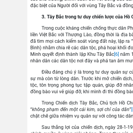
đặc biệt của Người đối với vùng Tây Bắc và đồng
3. Tây Bắc trong tư duy chiến lược của Hồ 
Trong cuộc kháng chiến chống thực dân Pháp
liền Việt Bắc với Thượng Lào, đồng thời là địa 
đã tìm mọi cách kiểm soát vùng đất này, lập ra “
Bình) nhằm chia rẽ các dân tộc, phá hoại khối 
Minh quyết định thành lập Khu Tây Bắc
[6]
năm 19
nhân dân các dân tộc nơi đây và phá tan âm mưu
Điều đáng chú ý là trong tư duy quân sự 
sự mà còn từ lòng dân. Trước khi mở chiến dịch
tộc, tôn trọng phong tục tập quán, giúp đỡ nh
đồng bào vui vẻ giúp đỡ, khi mình đi thì đồng bà
Trong Chiến dịch Tây Bắc, Chủ tịch Hồ C
“
không phạm đến một cái kim, sợi chỉ của dân
”
[
chặt chẽ giữa nhiệm vụ quân sự với công tác dân
Sau thắng lợi của chiến dịch, ngày 28-1-