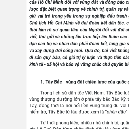
của Hồ Chí Minh đối với vùng đất và đồng bào các
lược đặc biệt quan trọng về chính trị, quân sự 
giữ vai trò trọng yếu trong sự nghiệp đấu tranh 
Chủ tịch Hồ Chí Minh về đại đoàn kết dân tộc, 
thời làm rõ sự quan tâm của Người đối với đời số
viết, thư gửi và những lần trực tiếp lên thăm các
dặn cán bộ và nhân dân phải đoàn kết, tăng gia sả
và xây dựng đời sống mới. Qua đó, bài viết khẳng
di sản quý báu, có giá trị lý luận và thực tiễn 
kinh tế - xã hội và bảo vệ vững chắc chủ quyền bi
1. Tây Bắc - vùng đất chiến lược của quốc 
Trong lịch sử dân tộc Việt Nam, Tây Bắc luôn
vùng thượng du rộng lớn ở phía tây bắc Bắc Kỳ, 
Tây, đồng thời là nơi nối liền vùng trung du với
hiểm trở, Tây Bắc từ lâu được xem là “
phên dậu
”
Từ thời phong kiến, nhiều nhà chính trị, qu