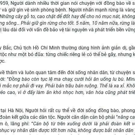
959, Người dành nhiều thời gian nói chuyện với đồng bào về s
ữ và giữ gìn vệ sinh phòng bệnh. Người nhấn mạnh rừng là vàng,
. Những cây gỗ to, cao chặt để đốt hay để cho nó mục nát, không
g sông… Phải giữ gìn rừng cho tốt. 5 năm, 10 năm nữa, rừng là
rị lâu dài đối với vấn đề bảo vệ tài nguyên và phát triển bền vữ
y Bắc, Chủ tịch Hồ Chí Minh thường dùng hình ảnh giản dị, gầ
 tộc như một bó đũa: từng chiếc riêng lẻ có thể bẻ gãy, nhưng 
ợc.
p về thăm và luôn quan tâm đến đời sống nhân dân, từ chuyện s
ới: “
Đồng bào còn tục lệ ma chay, cưới hỏi ăn uống lu bù. Mìn
 mắc nợ phải đi vay. Phải bán trâu bán ruộng. Thế là xa xỉ. Khô
ẻo cao, vì ở đấy làm ăn khó nhọc hơn, văn hóa cũng phát tr
ại Hà Nội, Người hỏi rất cụ thể về đời sống đồng bào, phong
h đoàn kết giữa các dân tộc. Người căn dặn cán bộ phải “
nâng ca
m ô, lãng phí: “
Cán bộ từ trên xuống dưới là phải đoàn kết v
 phục vụ nhân dân được tốt hơn nữa, không được bắt nhân dân