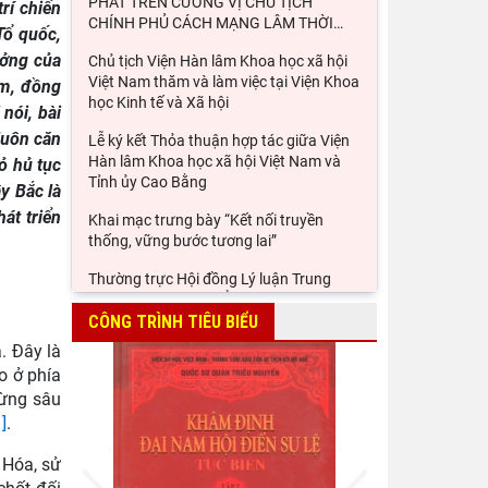
PHÁT TRÊN CƯƠNG VỊ CHỦ TỊCH
rí chiến
CHÍNH PHỦ CÁCH MẠNG LÂM THỜI
…
Tổ quốc,
ưởng của
Chủ tịch Viện Hàn lâm Khoa học xã hội
Việt Nam thăm và làm việc tại Viện Khoa
em, đồng
học Kinh tế và Xã hội
nói, bài
 luôn căn
Lễ ký kết Thỏa thuận hợp tác giữa Viện
Hàn lâm Khoa học xã hội Việt Nam và
ỏ hủ tục
Tỉnh ủy Cao Bằng
y Bắc là
át triển
Khai mạc trưng bày “Kết nối truyền
thống, vững bước tương lai”
Thường trực Hội đồng Lý luận Trung
ương làm việc với Tiểu ban Văn hóa - Xã
hội - Văn học, nghệ
CÔNG TRÌNH TIÊU BIỂU
. Đây là
Đảng ủy Viện Hàn lâm Khoa học xã hội
o ở phía
Việt Nam tổ chức Hội nghị Tập huấn
rừng sâu
nghiệp vụ công tác kiểm
1]
.
Viện Sử học tham gia Hội thảo khoa học
Prev
Next
quốc gia "Danh nhân văn hóa Lê Quý
 Hóa, sử
Đôn - Di sản và giá trị