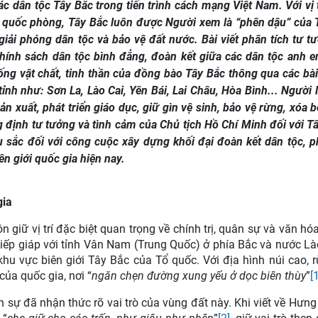
 dân tộc Tây Bắc trong tiến trình cách mạng Việt Nam. Với vị t
và quốc phòng, Tây Bắc luôn được Người xem là “phên dậu” của 
giải phóng dân tộc và bảo vệ đất nước. Bài viết phân tích tư t
chính sách dân tộc bình đẳng, đoàn kết giữa các dân tộc anh 
ng vật chất, tinh thần của đồng bào Tây Bắc thông qua các bài 
 tỉnh như: Sơn La, Lào Cai, Yên Bái, Lai Châu, Hòa Bình... Người
n xuất, phát triển giáo dục, giữ gìn vệ sinh, bảo vệ rừng, xóa b
 định tư tưởng và tình cảm của Chủ tịch Hồ Chí Minh đối với Tâ
sâu sắc đối với công cuộc xây dựng khối đại đoàn kết dân tộc, ph
ên giới quốc gia hiện nay.
gia
 giữ vị trí đặc biệt quan trọng về chính trị, quân sự và văn hóa
tiếp giáp với tỉnh Vân Nam (Trung Quốc) ở phía Bắc và nước Là
 khu vực biên giới Tây Bắc của Tổ quốc. Với địa hình núi cao, 
 của quốc gia, nơi “
ngăn chẹn đường xung yếu ở dọc biên thùy
”
[
ân sự đã nhận thức rõ vai trò của vùng đất này. Khi viết về Hưng