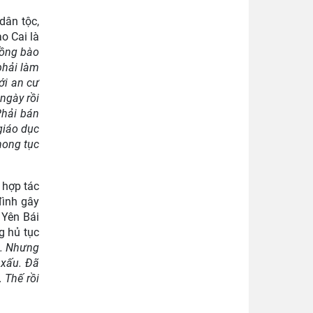
dân tộc,
o Cai là
đồng bào
phải làm
ới an cư
ngày rồi
Phải bán
giáo dục
hong tục
 hợp tác
đình gây
 Yên Bái
g hủ tục
h. Nhưng
 xấu. Đã
 Thế rồi