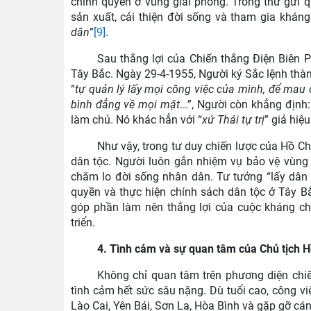
chính quyền ở vùng giải phóng. Trong thư gửi 
sản xuất, cải thiện đời sống và tham gia kháng
dân
”
[9]
.
Sau thắng lợi của Chiến thắng Điện Biên 
Tây Bắc. Ngày 29-4-1955, Người ký Sắc lệnh thà
“
tự quản lý lấy mọi công việc của mình, để mau 
bình đẳng về mọi mặt
...”, Người còn khẳng định
làm chủ. Nó khác hẳn với “
xứ Thái tự trị
” giả hiệ
Như vậy, trong tư duy chiến lược của Hồ Chí 
dân tộc. Người luôn gắn nhiệm vụ bảo vệ vùng 
chăm lo đời sống nhân dân. Tư tưởng “lấy dân 
quyền và thực hiện chính sách dân tộc ở Tây B
góp phần làm nên thắng lợi của cuộc kháng c
triển.
4. Tình cảm và sự quan tâm của Chủ tịch H
Không chỉ quan tâm trên phương diện chi
tình cảm hết sức sâu nặng. Dù tuổi cao, công vi
Lào Cai, Yên Bái, Sơn La, Hòa Bình và gặp gỡ cán