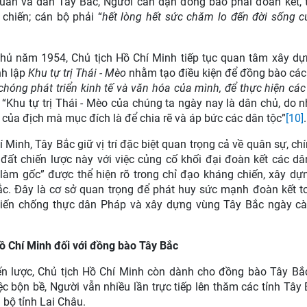
quân và dân Tây Bắc, Người căn dặn đồng bào phải đoàn kết, 
 chiến; cán bộ phải “
hết lòng hết sức chăm lo đến đời sống 
Phủ năm 1954, Chủ tịch Hồ Chí Minh tiếp tục quan tâm xây d
nh lập
Khu tự trị Thái - Mèo
nhằm tạo điều kiện để đồng bào các
chóng phát triển kinh tế và văn hóa của mình, để thực hiện các
: “Khu tự trị Thái - Mèo của chúng ta ngày nay là dân chủ, do 
u của địch mà mục đích là để chia rẽ và áp bức các dân tộc”
[10]
.
Minh, Tây Bắc giữ vị trí đặc biệt quan trọng cả về quân sự, chín
đất chiến lược này với việc củng cố khối đại đoàn kết các dâ
làm gốc” được thể hiện rõ trong chỉ đạo kháng chiến, xây dự
ắc. Đây là cơ sở quan trọng để phát huy sức mạnh đoàn kết t
hiến chống thực dân Pháp và xây dựng vùng Tây Bắc ngày c
ồ Chí Minh đối với đồng bào Tây Bắc
ến lược, Chủ tịch Hồ Chí Minh còn dành cho đồng bào Tây B
ệc bộn bề, Người vẫn nhiều lần trực tiếp lên thăm các tỉnh Tây
 bộ tỉnh Lai Châu.