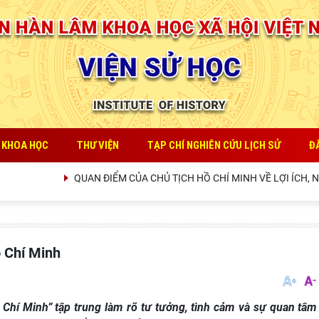
 KHOA HỌC
THƯ VIỆN
TẠP CHÍ NGHIÊN CỨU LỊCH SỬ
Đ
QUAN ĐIỂM CỦA CHỦ TỊCH HỒ CHÍ MINH VỀ LỢI ÍCH, NGUYÊ
ồ Chí Minh
ồ Chí Minh” tập trung làm rõ tư tưởng, tình cảm và sự quan tâm