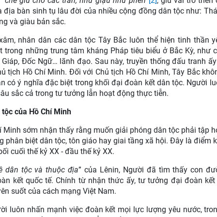
 “
che giữ cho các trấn, như giậu như phên
”
[2]
, giữ vai trò then
à địa bàn sinh tụ lâu đời của nhiều cộng đồng dân tộc như: Thá
g và giàu bản sắc.
xâm, nhân dân các dân tộc Tây Bắc luôn thể hiện tinh thần 
ột trong những trung tâm kháng Pháp tiêu biểu ở Bắc Kỳ, như 
Giáp, Đốc Ngữ… lãnh đạo. Sau này, truyền thống đấu tranh ấy 
 tịch Hồ Chí Minh. Đối với Chủ tịch Hồ Chí Minh, Tây Bắc khôn
n có ý nghĩa đặc biệt trong khối đại đoàn kết dân tộc. Người l
u sắc cả trong tư tưởng lẫn hoạt động thực tiễn.
n tộc của Hồ Chí Minh
hí Minh sớm nhận thấy rằng muốn giải phóng dân tộc phải tập 
hân biệt dân tộc, tôn giáo hay giai tầng xã hội. Đây là điểm k
ối cuối thế kỷ XX - đầu thế kỷ XX.
 dân tộc và thuộc địa
” của Lênin, Người đã tìm thấy con đư
n kết quốc tế. Chính từ nhận thức ấy, tư tưởng đại đoàn kết
uyên suốt của cách mạng Việt Nam.
ười luôn nhấn mạnh việc đoàn kết mọi lực lượng yêu nước, tro