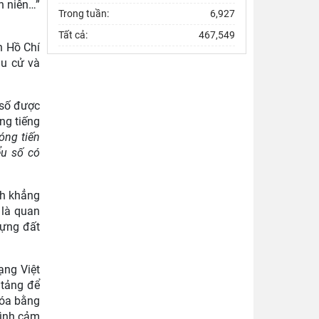
h niên…”
Trong tuần:
6,927
Tất cả:
467,549
h Hồ Chí
ầu cử và
 số được
ng tiếng
óng tiến
ểu số có
nh khẳng
 là quan
dựng đất
ạng Việt
 tảng để
hóa bằng
tình cảm