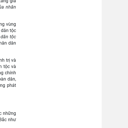
tăng gia
của nhân
ựng vùng
 dân tộc
 dân tộc
nhân dân
h trị và
n tộc và
ng chính
oàn dân,
àng phát
ắc những
 Bắc như