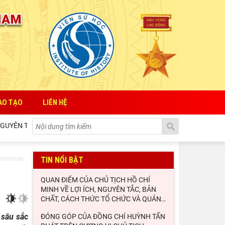
ÀO TẠO
LIÊN HỆ
N TẮC, BẢN CHẤT, CÁCH THỨC TỔ CHỨC VÀ QUẢN LÝ CỦA NHÀ NƯỚC ĐỐ
TIN NỔI BẬT
QUAN ĐIỂM CỦA CHỦ TỊCH HỒ CHÍ
MINH VỀ LỢI ÍCH, NGUYÊN TẮC, BẢN
CHẤT, CÁCH THỨC TỔ CHỨC VÀ QUẢN
…
 sâu sắc
ĐÓNG GÓP CỦA ĐỒNG CHÍ HUỲNH TẤN