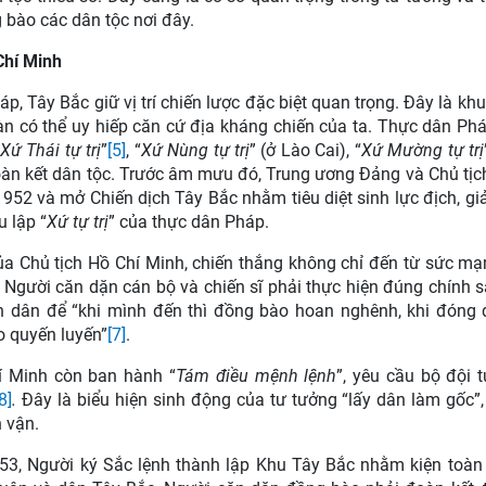
 bào các dân tộc nơi đây.
Chí Minh
, Tây Bắc giữ vị trí chiến lược đặc biệt quan trọng. Đây là khu
bàn có thể uy hiếp căn cứ địa kháng chiến của ta. Thực dân Phá
Xứ Thái tự trị
”
[5]
, “
Xứ Nùng tự trị
” (ở Lào Cai), “
Xứ Mường tự trị
đoàn kết dân tộc. Trước âm mưu đó, Trung ương Đảng và Chủ tịc
52 và mở Chiến dịch Tây Bắc nhằm tiêu diệt sinh lực địch, gi
 lập “
Xứ tự trị
” của thực dân Pháp.
của Chủ tịch Hồ Chí Minh, chiến thắng không chỉ đến từ sức m
, Người căn dặn cán bộ và chiến sĩ phải thực hiện đúng chính 
ân dân để “khi mình đến thì đồng bào hoan nghênh, khi đóng 
o quyến luyến”
[7]
.
hí Minh còn ban hành “
Tám điều mệnh lệnh
”, yêu cầu bộ đội t
8]
.
Đây là biểu hiện sinh động của tư tưởng “lấy dân làm gốc”,
 vận.
1953, Người ký Sắc lệnh thành lập Khu Tây Bắc nhằm kiện toàn