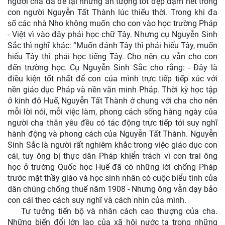
người cha đã để lại những ấn tượng tốt đẹp đậm nét trong
con người Nguyễn Tất Thành lúc thiếu thời. Trong khi đa
số các nhà Nho không muốn cho con vào học trường Pháp
- Việt vì vào đây phải học chữ Tây. Nhưng cụ Nguyễn Sinh
Sắc thì nghĩ khác: “Muốn đánh Tây thì phải hiểu Tây, muốn
hiểu Tây thì phải học tiếng Tây. Cho nên cụ vẫn cho con
đến trường học. Cụ Nguyễn Sinh Sắc cho rằng: - Đây là
điều kiện tốt nhất để con của mình trực tiếp tiếp xúc với
nền giáo dục Pháp và nền văn minh Pháp. Thời kỳ học tập
ở kinh đô Huế, Nguyễn Tất Thành ở chung với cha cho nên
mỗi lời nói, mỗi việc làm, phong cách sống hàng ngày của
người cha thân yêu đều có tác động trực tiếp tới suy nghĩ
hành động và phong cách của Nguyễn Tất Thành. Nguyễn
Sinh Sắc là người rất nghiêm khắc trong việc giáo dục con
cái, tuy ông bị thực dân Pháp khiển trách vì con trai ông
học ở trường Quốc học Huế đã có những lời chống Pháp
trước mặt thầy giáo và học sinh nhân có cuộc biểu tình của
dân chúng chống thuế năm 1908 - Nhưng ông vẫn dạy bảo
con cái theo cách suy nghĩ và cách nhìn của mình.
Tư tưởng tiến bộ và nhân cách cao thượng của cha.
Những biến đổi lớn lao của xã hội nước ta trong những