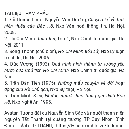
TÀI LIỆU THAM KHẢO
1. Đỗ Hoàng Linh - Nguyễn Văn Dương,
Chuyện kể về thời
niên thiếu của Bác Hồ
, Nxb Văn hoá thông tin, Hà Nội,
2008.
2. Hồ Chí Minh:
Toàn tập
, Tập 1, Nxb Chính trị quốc gia, Hà
Nội, 2011.
3. Song Thành (chủ biên),
Hồ Chí Minh tiểu sử
, Nxb Lý luận
chính trị, Hà Nội, 2006.
4. Đức Vượng (1993), Q
uá trình hình thành tư tưởng yêu
nước của Chủ tịch Hồ Chí Minh,
Nxb Chính trị quốc gia, Hà
Nội.
5. Trần Dân Tiên (1975),
Những mẩu chuyện về đời hoạt
động của Hồ Chủ tịch
, Nxb Sự thật, Hà Nội.
6. Trần Minh Siêu,
Những người thân trong gia đình Bác
Hồ
, Nxb Nghệ An, 1995.
Avatar: Tượng đài cụ Nguyễn Sinh Sắc và người thanh niên
Nguyễn Tất Thành tại quảng trường TP Quy Nhơn, Bình
Định - Ảnh: D.THANH, https://lyluanchinhtri.vn/tu-tuong-