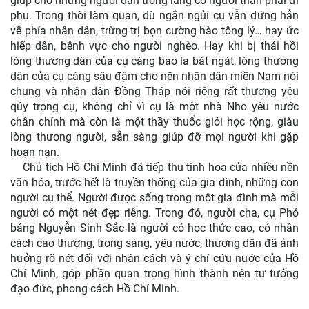
giúp cho nhưng người dân trong làng có người thân phải đi
phu. Trong thời làm quan, dù ngắn ngủi cụ vẫn đứng hẳn
về phía nhân dân, trừng trị bọn cường hào tông lý… hay ức
hiếp dân, bênh vực cho người nghèo. Hay khi bị thải hồi
lòng thương dân của cụ càng bao la bát ngát, lòng thương
dân của cụ càng sâu đậm cho nên nhân dân miền Nam nói
chung và nhân dân Đồng Tháp nói riêng rất thương yêu
qúy trọng cụ, không chỉ vì cụ là một nhà Nho yêu nước
chân chính mà còn là một thầy thuổc giỏi học rộng, giàu
lòng thương người, sẵn sàng giúp đỡ mọi người khi gặp
hoạn nạn.
Chủ tịch Hồ Chí Minh đã tiếp thu tinh hoa của nhiều nền
văn hóa, trước hết là truyền thống của gia đình, những con
người cụ thể. Người được sống trong một gia đình mà mỗi
người có một nét đẹp riêng. Trong đó, người cha, cụ Phó
bảng Nguyễn Sinh Sắc là người có học thức cao, có nhân
cách cao thượng, trong sáng, yêu nước, thương dân đã ảnh
hưởng rõ nét đối với nhân cách và ý chí cứu nước của Hồ
Chí Minh, góp phần quan trọng hình thành nên tư tưởng
đạo đức, phong cách Hồ Chí Minh.