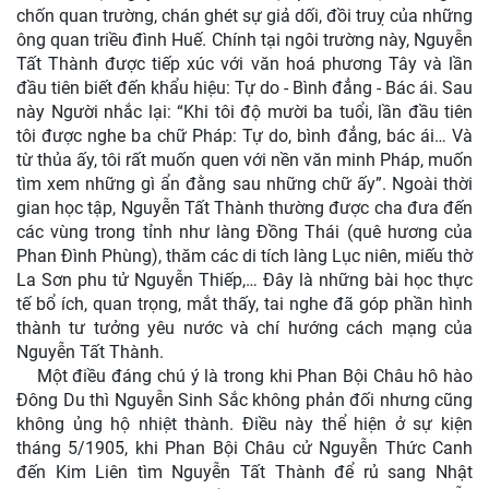
chốn quan trường, chán ghét sự giả dối, đồi truỵ của những
ông quan triều đình Huế. Chính tại ngôi trường này, Nguyễn
Tất Thành được tiếp xúc với văn hoá phương Tây và lần
đầu tiên biết đến khẩu hiệu: Tự do - Bình đẳng - Bác ái. Sau
này Người nhắc lại: “Khi tôi độ mười ba tuổi, lần đầu tiên
tôi được nghe ba chữ Pháp: Tự do, bình đẳng, bác ái… Và
từ thủa ấy, tôi rất muốn quen với nền văn minh Pháp, muốn
tìm xem những gì ẩn đằng sau những chữ ấy”. Ngoài thời
gian học tập, Nguyễn Tất Thành thường được cha đưa đến
các vùng trong tỉnh như làng Đồng Thái (quê hương của
Phan Đình Phùng), thăm các di tích làng Lục niên, miếu thờ
La Sơn phu tử Nguyễn Thiếp,… Đây là những bài học thực
tế bổ ích, quan trọng, mắt thấy, tai nghe đã góp phần hình
thành tư tưởng yêu nước và chí hướng cách mạng của
Nguyễn Tất Thành.
Một điều đáng chú ý là trong khi Phan Bội Châu hô hào
Đông Du thì Nguyễn Sinh Sắc không phản đối nhưng cũng
không ủng hộ nhiệt thành. Điều này thể hiện ở sự kiện
tháng 5/1905, khi Phan Bội Châu cử Nguyễn Thức Canh
đến Kim Liên tìm Nguyễn Tất Thành để rủ sang Nhật