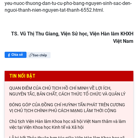
yeu-nuoc-thuong-dan-tu-cu-pho-bang-nguyen-sinh-sac-den-
nguoi-thanh-nien-nguyen-tat-thanh-6552.html.
TS. Vũ Thị Thu Giang, Viện Sử học, Viện Hàn lâm KHXH
Việt Nam
Chia sẻ
Sao chép
TIN NỔI BẬT
QUAN ĐIỂM CỦA CHỦ TỊCH HỒ CHÍ MINH VỀ LỢI ÍCH,
NGUYÊN TẮC, BẢN CHẤT, CÁCH THỨC TỔ CHỨC VÀ QUẢN LÝ
ĐÓNG GÓP CỦA ĐỒNG CHÍ HUỲNH TẤN PHÁT TRÊN CƯƠNG
VỊ CHỦ TỊCH CHÍNH PHỦ CÁCH MẠNG LÂM THỜI CỘNG
Chủ tịch Viện Hàn lâm Khoa học xã hội Việt Nam thăm và làm
việc tại Viện Khoa học Kinh tế và Xã hội