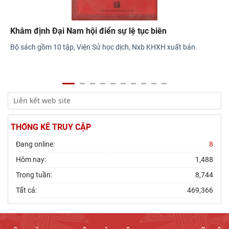
THỐNG KÊ TRUY CẬP
Đang online:
8
Hôm nay:
1,488
Trong tuần:
8,744
Đại Nam nhất thống chí
Tất cả:
469,366
Đại Nam nhất thống chí đời Tự Đức là bộ sách địa lý học Việt Nam
đầy đủ nhất dưới thời phong kiến. Đại Nam nhất thống chí theo bộ
Đại Thanh nhất thống chí của Trung Quốc mà chia ra các mục