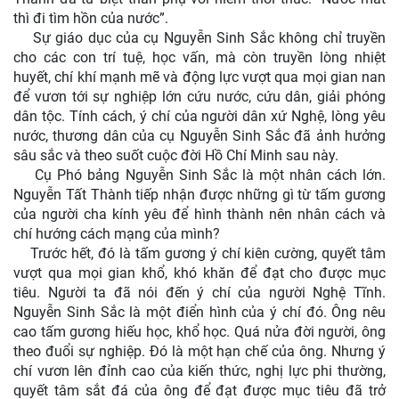
thì đi tìm hồn của nước”.
Sự giáo dục của cụ Nguyễn Sinh Sắc không chỉ truyền
cho các con trí tuệ, học vấn, mà còn truyền lòng nhiệt
huyết, chí khí mạnh mẽ và động lực vượt qua mọi gian nan
để vươn tới sự nghiệp lớn cứu nước, cứu dân, giải phóng
dân tộc. Tính cách, ý chí của người dân xứ Nghệ, lòng yêu
nước, thương dân của cụ Nguyễn Sinh Sắc đã ảnh hưởng
sâu sắc và theo suốt cuộc đời Hồ Chí Minh sau này.
Cụ Phó bảng Nguyễn Sinh Sắc là một nhân cách lớn.
Nguyễn Tất Thành tiếp nhận được những gì từ tấm gương
của người cha kính yêu để hình thành nên nhân cách và
chí hướng cách mạng của mình?
Trước hết, đó là tấm gương ý chí kiên cường, quyết tâm
vượt qua mọi gian khổ, khó khăn để đạt cho được mục
tiêu. Người ta đã nói đến ý chí của người Nghệ Tĩnh.
Nguyễn Sinh Sắc là một điển hình của ý chí đó. Ông nêu
cao tấm gương hiếu học, khổ học. Quá nửa đời người, ông
theo đuổi sự nghiệp. Đó là một hạn chế của ông. Nhưng ý
chí vươn lên đỉnh cao của kiến thức, nghị lực phi thường,
quyết tâm sắt đá của ông để đạt được mục tiêu đã trở