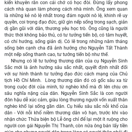
kiến khuyên răn con cái chớ có học đòi. Đừng lấy phong
cách nhà quan làm phong cách nhà mình. Ông xem quan
là những kẻ nô lệ nhất trong đám người nô lệ, khinh rẽ uy
quyền, coi trọng đạo đức, giữ gìn nếp sống trong sạch, giản
dị gần gũi với dân, thương yêu học trò. Ông cũng là người
thức thời không bảo thủ, có tư tưởng tiến bộ, có tâm huyết,
có chí hướng, sống giản dị. Có lẽ trong những năm tháng
sống bên cạnh cha đã ảnh hưởng cho Nguyễn Tất Thành
một nếp sống thanh cao, tư tưởng tiến bộ như thế.
Nhưng có lẽ tư tưởng thương dân của cụ Nguyễn Sinh
Sắc mới là ảnh hưởng sâu sắc nhất, quyết định nhất đối
với sự hình thành tư tưởng đạo đức cách mạng của Chủ
tịch Hồ Chí Minh. Lòng thương dân đó có gốc sâu xa từ
trong cuộc đời của mình, từ nghèo khổ mà đi lên chịu ơn
sâu nghĩa nặng của dân. Nguyễn Sinh Sắc là con người
đôn hậu dễ xúc cảm, giàu lòng thương người vốn xuất thân
nghèo khố lại sống gần dân. Cụ hiểu sâu sắc nỗi khổ của
dân - Với nỗi khổ niềm thương dân vô hạn, trước khi vào
nhận chức Thửa biện bộ Lễ ông chỉ để lại một ít ruộng cho
người con gái Nguyễn Thị Thanh, còn nửa ông bán lấy tiền