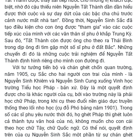
Tất Thành được thầy sai tiếp nước cho những vị khách đặc
biệt, nhờ đó cậu thiếu niên Nguyễn Tất Thành dần dần hiểu
được thời cuộc và sự day dứt của các bậc cha chú trước
cảnh nước mất nhà tan”. Đồng thời, Nguyễn Sinh Sắc đã
tạo điều kiện cho con ông được “tham gia” vào các cuộc
tiếp xúc của mình với các văn thân sĩ phu ở khắp Trung Kỳ.
Sau đó, “Tất Thành còn được ông cho theo ra Thái Bình
trong dịp ông đi tìm gặp một số sĩ phu ở đất Bắc”. Những
chuyến đi đó là những cuộc trải nghiệm để Nguyễn Tất
Thành định hình riêng cho mình con đường đi.
Với tư tưởng tiến bộ và chán ghét chốn quan trường,
năm 1905, cụ Sắc cho hai người con trai của mình - là
Nguyễn Sinh Khiêm và Nguyễn Sinh Cung xuống Vinh học
trường Tiểu học Pháp - bản xứ. Đây là một quyết định
được cho là khác người của cụ, bởi vào trường này là phải
học chữ Pháp, trong khi cụ theo đuổi nền giáo dục truyền
thống theo lối nho học (cụ đỗ Phó bảng năm 1901). Trong
số các sĩ phu yêu nước thời đó, họ ghét Pháp thì ghét luôn
cả thành tựu văn hoá của nó, không muốn cho con cái
theo học chữ Tây, chữ Quốc ngữ. Có thể nói, quyết định
trên của cụ Nguyễn Sinh Sắc một phần từ sự chán ghét