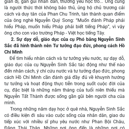
giản dị, gần gũi nhân dân, thương yêu học trò... Ông cũng
là người thức thời không bảo thủ, ủng hộ chủ trương cải
cách và duy tân của Phan Chu Trinh, tán thành quan điểm
của ông nghè Nguyễn Quý Song: “Muốn đánh Pháp phải
hiểu Pháp, muốn hiểu Pháp phải biết tiếng Pháp”, vì vậy
ông cho con vào trường Pháp - Việt học tiếng Tây.
2. Sự dạy dỗ, giáo dục của cụ Phó bảng Nguyễn Sinh
Sắc đã hình thành nên Tư tưởng đạo đức, phong cách Hồ
Chí Minh
Để tìm hiểu nhân cách và tư tưởng yêu nước, sự dạy dỗ,
giáo dục của cụ Nguyễn Sinh Sắc tác động như thế nào
đến nhân cách, ý chí cứu nước và tư tưởng đạo đức, phong
cách Hồ Chí Minh cần đánh giá đầy đủ về khuynh hướng
tư tưởng và hoạt động thực tiễn trong suốt cuộc đời của
cụ, đặc biệt là những năm tháng của tuổi niên thiếu mà
Nguyễn Tất Thành được sống gần gũi bên người cha của
mình.
Trong những năm dạy học ở quê nhà, Nguyễn Sinh Sắc
có điều kiện đi sâu vào cuộc sống của nhân dân, giao du
tiếp xúc với nhiều sĩ phu yêu nước như Phan Bội Châu,
Đặng Thái Thân. Những nơi ông đến là những nơi có