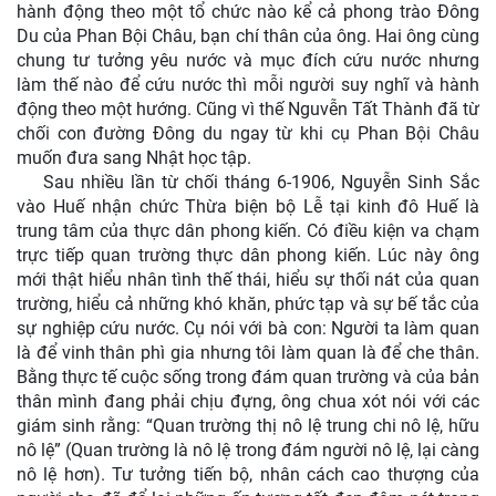
hành động theo một tổ chức nào kể cả phong trào Đông
Du của Phan Bội Châu, bạn chí thân của ông. Hai ông cùng
chung tư tưởng yêu nước và mục đích cứu nước nhưng
làm thế nào để cứu nước thì mỗi người suy nghĩ và hành
động theo một hướng. Cũng vì thế Nguvễn Tất Thành đã từ
chối con đường Đông du ngay từ khi cụ Phan Bội Châu
muốn đưa sang Nhật học tập.
Sau nhiều lần từ chối tháng 6-1906, Nguyễn Sinh Sắc
vào Huế nhận chức Thừa biện bộ Lễ tại kinh đô Huế là
trung tâm của thực dân phong kiến. Có điều kiện va chạm
trực tiếp quan trường thực dân phong kiến. Lúc này ông
mới thật hiểu nhân tình thế thái, hiểu sự thối nát của quan
trường, hiểu cả những khó khăn, phức tạp và sự bế tắc của
sự nghiệp cứu nước. Cụ nói với bà con: Người ta làm quan
là để vinh thân phì gia nhưng tôi làm quan là để che thân.
Bằng thực tế cuộc sống trong đám quan trường và của bản
thân mình đang phải chịu đựng, ông chua xót nói với các
giám sinh rằng: “Quan trường thị nô lệ trung chi nô lệ, hữu
nô lệ” (Quan trường là nô lệ trong đám người nô lệ, lại càng
nô lệ hơn). Tư tưởng tiến bộ, nhân cách cao thượng của