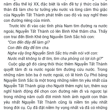
năm đầu thế kỷ XX, đặc biệt là vấn đề tự ý thức của bản
thân đã làm cho tư tưởng yêu nước và lòng căm thù giặc
của Nguyễn Tất Thành phát triển cao độ và suy nghĩ theo
con đường riêng của mình.
Trước khi đi vào các tỉnh phía Nam tìm đường ra nước
ngoài, Nguyễn Tất Thành có lên Bình Khê thăm cha. Thấy
con trai đến Bình Khê ông Nguvễn Sinh Sắc hỏi con:
“Con đến đây để làm gì?
Con đến đây để tìm cha.
Nghe vậy ông Nguyễn Sinh Sắc trìu mến nói với con:
Nước mất không lo đi tìm, tìm cha phỏng có lợi ích gì?”
Cuộc gặp gỡ đó càng thôi thúc thêm Nguyễn Tất Thành
quyết tâm đi ra nước ngoài tìm đường cứu nước. Trong
những năm bôn ba ở nước ngoài, có lẽ hình Cụ Phó bảng
Nguyễn Sinh Sắc là một trong những niềm tin yêu nhất của
Nguyễn Tất Thành giúp cho Người thêm nghị lực, thêm suy
nghĩ hành động để chọn con đường nên đi và ngược lại
trong những năm cuối đời mình hình ảnh người con thân
yêu nhất Nguyễn Tất Thành cũng là niềm tin yêu nhất
trong đời cụ. Cụ đã đặt niềm hy vọng nhất và đã có những