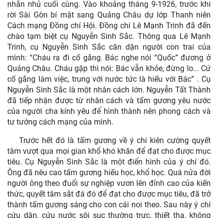
nhắn nhủ cuối cùng. Vào khoảng tháng 9-1926, trước khi
rời Sài Gòn bí mật sang Quảng Châu dự lớp Thanh niên
Cách mạng Đồng chí Hội. Đồng chí Lê Mạnh Trinh đã đến
chào tạm biệt cụ Nguyễn Sinh Sắc. Thông qua Lê Mạnh
Trinh, cụ Nguyễn Sinh Sắc căn dặn người con trai của
mình: “Cháu ra đi cố gắng. Bác nghe nói “Quốc” đương ở
Quảng Châu. Cháu gặp thì nói: Bác vẫn khỏe, đừng lo... Cứ
cố gắng làm việc, trung với nước tức là hiếu với Bác” . Cụ
Nguyễn Sinh Sắc là một nhân cách lớn. Nguyễn Tất Thành
đã tiếp nhận được từ nhân cách và tấm gương yêu nước
của người cha kính yêu để hình thành nên phong cách và
tư tưởng cách mạng của mình.
Trước hết đó là tấm gương về ý chí kiên cường quyết
tâm vượt qua mọi gian khổ khó khăn để đạt cho được mục
tiêu. Cụ Nguyễn Sinh Sắc là một điển hình của ý chí đó.
Ông đã nêu cao tấm gương hiếu học, khổ học. Quá nửa đời
người ông theo đuổi sự nghiệp vươn lên đỉnh cao của kiến
thức, quyết tâm sắt đá đó để đạt cho được mục tiêu, đã trở
thành tấm gương sáng cho con cái noi theo. Sau này ý chí
cứu dân, cứu nước sôi sục thường trực, thiết tha, không