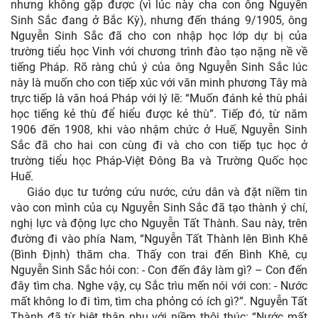
nhưng không gặp được (vì lúc này cha con ông Nguyễn
Sinh Sắc đang ở Bắc Kỳ), nhưng đến tháng 9/1905, ông
Nguyễn Sinh Sắc đã cho con nhập học lớp dự bị của
trường tiểu học Vinh với chương trình đào tạo nặng nề về
tiếng Pháp. Rõ ràng chủ ý của ông Nguyễn Sinh Sắc lúc
này là muốn cho con tiếp xúc với văn minh phương Tây mà
trực tiếp là văn hoá Pháp với lý lẽ: “Muốn đánh kẻ thù phải
học tiếng kẻ thù để hiểu được kẻ thù”. Tiếp đó, từ năm
1906 đến 1908, khi vào nhậm chức ở Huế, Nguyễn Sinh
Sắc đã cho hai con cùng đi và cho con tiếp tục học ở
trường tiểu học Pháp-Việt Đông Ba và Trường Quốc học
Huế.
Giáo dục tư tưởng cứu nước, cứu dân và đặt niềm tin
vào con mình của cụ Nguyễn Sinh Sắc đã tạo thành ý chí,
nghị lực và động lực cho Nguyễn Tất Thành. Sau này, trên
đường đi vào phía Nam, “Nguyễn Tất Thành lên Bình Khê
(Bình Định) thăm cha. Thấy con trai đến Bình Khê, cụ
Nguyễn Sinh Sắc hỏi con: - Con đến đây làm gì? – Con đến
đây tìm cha. Nghe vậy, cụ Sắc trìu mến nói với con: - Nước
mất không lo đi tìm, tìm cha phỏng có ích gì?”. Nguyễn Tất
Thành đã từ biệt thân phụ với niềm thôi thúc: “Nước mất