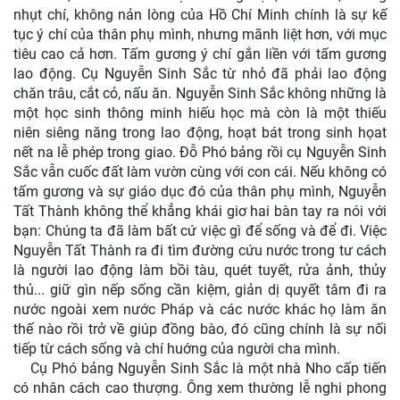
nhụt chí, không nản lòng của Hồ Chí Minh chính là sự kế
tục ý chí của thân phụ mình, nhưng mãnh liệt hơn, với mục
tiêu cao cả hơn. Tấm gương ý chí gắn liền với tấm gương
lao động. Cụ Nguyễn Sinh Sắc từ nhỏ đã phải lao động
chăn trâu, cắt cỏ, nấu ăn. Nguyễn Sinh Sắc không những là
một học sinh thông minh hiếu học mà còn là một thiếu
niên siêng năng trong lao động, hoạt bát trong sinh họat
nết na lễ phép trong giao. Đỗ Phó bảng rồi cụ Nguyễn Sinh
Sắc vẫn cuốc đất làm vườn cùng với con cái. Nếu không có
tấm gương và sự giáo dục đó của thân phụ mình, Nguyễn
Tất Thành không thể khẳng khái giơ hai bàn tay ra nói với
bạn: Chúng ta đã làm bất cứ việc gì để sống và để đi. Việc
Nguyễn Tất Thành ra đi tìm đường cứu nước trong tư cách
là người lao động làm bồi tàu, quét tuyết, rửa ảnh, thủy
thủ... giữ gìn nếp sống cần kiệm, giản dị quyết tâm đi ra
nước ngoài xem nước Pháp và các nước khác họ làm ăn
thế nào rồi trở về giúp đồng bào, đó cũng chính là sự nối
tiếp từ cách sống và chí huớng của người cha mình.
Cụ Phó bảng Nguyễn Sinh Sắc là một nhà Nho cấp tiến
có nhân cách cao thượng. Ông xem thường lễ nghi phong