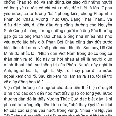
chống Pháp sôi nổi và anh dũng, kết giao với những người
có lòng yêu nước, có chí cứu nước, đặc biệt là lớp sĩ phu
yêu nước, có tư tưởng “bài” phong kiến, chống Pháp như
Phan Bội Châu, Vương Thúc Quý, Đặng Thái Thân… Và
điều đặc biệt, đi đến đâu ông cũng thường cho Nguyễn
Sinh Cung đi cùng. Trong những người mà ông Sắc thường
gặp gỡ có ông Phan Bội Châu. Giống như nhiều nhà nho
yêu nước lúc bấy giờ, Phan Bội Châu cũng day dứt trước
hiện tình đất nước và số phận của dân tộc. Sau này, Hồ Chí
Minh đã nhắc lại: “Nhân dân Việt Nam trong đó có ông cụ
thân sinh ra tôi, lúc này tự hỏi nhau ai sẽ là người giúp
mình thoát khỏi sự thống trị của Pháp. Người này nghĩ là
Anh, người kia lại nghĩ là Mỹ. Tôi thấy phải đi ra nước
ngoài xem cho rõ. Sau khi xem họ làm ăn ra sao, tôi sẽ trở
về giúp đồng bào tôi”.
Việc định hướng của người cha đầu tiên thể hiện ở quyết
định cho các con đến học một thầy giáo có lòng yêu nước
thương dân đó là thầy Vương Thúc Quý, đặc biệt đây là sĩ
phu có tư tưởng cấp tiến. Hơn nữa, “nhà thầy Quý là nơi lui
tới của các sĩ phu yêu nước trong vùng. Nhiều khi Nguyễn