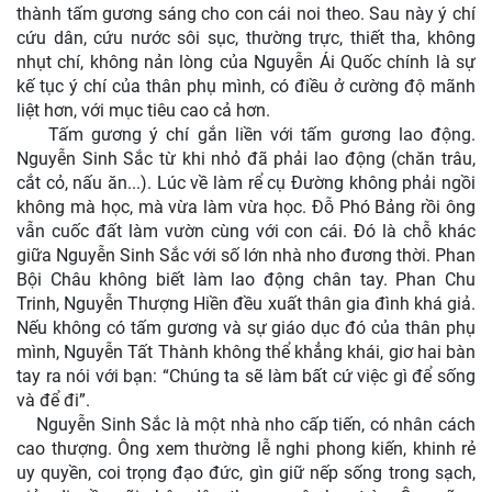
thành tấm gương sáng cho con cái noi theo. Sau này ý chí
cứu dân, cứu nước sôi sục, thường trực, thiết tha, không
nhụt chí, không nản lòng của Nguyễn Ái Quốc chính là sự
kế tục ý chí của thân phụ mình, có điều ở cường độ mãnh
liệt hơn, với mục tiêu cao cả hơn.
Tấm gương ý chí gắn liền với tấm gương lao động.
Nguyễn Sinh Sắc từ khi nhỏ đã phải lao động (chăn trâu,
cắt cỏ, nấu ăn...). Lúc về làm rể cụ Đường không phải ngồi
không mà học, mà vừa làm vừa học. Đỗ Phó Bảng rồi ông
vẫn cuốc đất làm vườn cùng với con cái. Đó là chỗ khác
giữa Nguyễn Sinh Sắc với số lớn nhà nho đương thời. Phan
Bội Châu không biết làm lao động chân tay. Phan Chu
Trinh, Nguyễn Thượng Hiền đều xuất thân gia đình khá giả.
Nếu không có tấm gương và sự giáo dục đó của thân phụ
mình, Nguyễn Tất Thành không thể khẳng khái, giơ hai bàn
tay ra nói với bạn: “Chúng ta sẽ làm bất cứ việc gì để sống
và để đi”.
Nguyễn Sinh Sắc là một nhà nho cấp tiến, có nhân cách
cao thượng. Ông xem thường lễ nghi phong kiến, khinh rẻ
uy quyền, coi trọng đạo đức, gìn giữ nếp sống trong sạch,