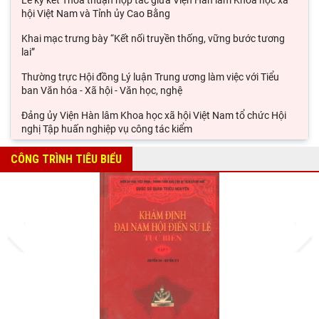
Lễ ký kết Thỏa thuận hợp tác giữa Viện Hàn lâm Khoa học xã
hội Việt Nam và Tỉnh ủy Cao Bằng
Khai mạc trưng bày “Kết nối truyền thống, vững bước tương
lai”
Thường trực Hội đồng Lý luận Trung ương làm việc với Tiểu
ban Văn hóa - Xã hội - Văn học, nghệ
Đảng ủy Viện Hàn lâm Khoa học xã hội Việt Nam tổ chức Hội
nghị Tập huấn nghiệp vụ công tác kiểm
Viện Sử học tham gia Hội thảo khoa học quốc gia "Danh nhân
CÔNG TRÌNH TIÊU BIỂU
văn hóa Lê Quý Đôn - Di sản và giá trị
Hội thảo khoa học quốc gia “Danh nhân văn hóa Lê Quý Đôn -
Di sản và giá trị thời đại”
Prev
Next
Rà soát công tác chuẩn bị Hội thảo khoa học quốc gia "Danh
nhân văn hóa Lê Quý Đôn - Di sản và giá