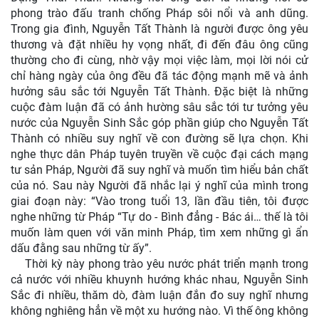
phong trào đấu tranh chống Pháp sôi nổi và anh dũng.
Trong gia đình, Nguyễn Tất Thành là người được ông yêu
thương và đặt nhiều hy vọng nhất, đi đến đâu ông cũng
thường cho đi cùng, nhờ vậy mọi việc làm, mọi lời nói cử
chỉ hàng ngày của ông đều đã tác động mạnh mẽ và ảnh
hưởng sâu sắc tới Nguyễn Tất Thành. Đặc biệt là những
cuộc đàm luận đã có ảnh hường sâu sắc tới tư tưởng yêu
nước của Nguyễn Sinh Sắc góp phần giúp cho Nguyễn Tất
Thành có nhiều suy nghĩ về con đường sẽ lựa chọn. Khi
nghe thực dân Pháp tuyên truyền về cuộc đại cách mạng
tư sản Pháp, Người đã suy nghĩ và muốn tìm hiểu bản chất
của nó. Sau này Người đã nhắc lại ý nghĩ của mình trong
giai đoạn này: “Vào trong tuổi 13, lần đầu tiên, tôi được
nghe những từ Pháp “Tự do - Bình đẳng - Bác ái… thế là tôi
muốn làm quen với văn minh Pháp, tìm xem những gì ẩn
dấu đằng sau những từ ấy”.
Thời kỳ này phong trào yêu nước phát triển mạnh trong
cả nước với nhiều khuynh hướng khác nhau, Nguyễn Sinh
Sắc đi nhiều, thăm dò, đàm luận đắn đo suy nghĩ nhưng
không nghiêng hẳn về một xu hướng nào. Vì thế ông không