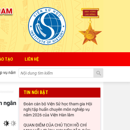
ÀO TẠO
LIÊN HỆ
ụ năm 2026 của Viện Hàn lâm Khoa học xã hội Việt Nam
QUAN 
TIN NỔI BẬT
Đoàn cán bộ Viện Sử học tham gia Hội
nghị tập huấn chuyên môn nghiệp vụ
năm 2026 của Viện Hàn lâm
QUAN ĐIỂM CỦA CHỦ TỊCH HỒ CHÍ