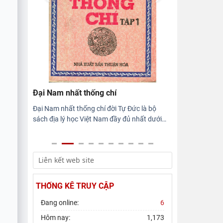
Viện Sử học tham gia Hội thảo khoa học
quốc gia "Danh nhân văn hóa Lê Quý
Đôn - Di sản và giá trị
Hội thảo khoa học quốc gia “Danh nhân
văn hóa Lê Quý Đôn - Di sản và giá trị
thời đại”
Đại Nam nhất thống chí
Đại Nam nhất thống chí đời Tự Đức là bộ
sách địa lý học Việt Nam đầy đủ nhất dưới
…
THỐNG KÊ TRUY CẬP
Đang online:
6
Hôm nay:
1,173