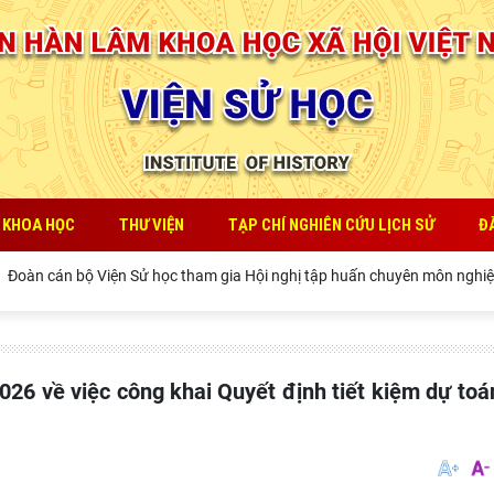
 KHOA HỌC
THƯ VIỆN
TẠP CHÍ NGHIÊN CỨU LỊCH SỬ
Đ
n cán bộ Viện Sử học tham gia Hội nghị tập huấn chuyên môn nghiệp v