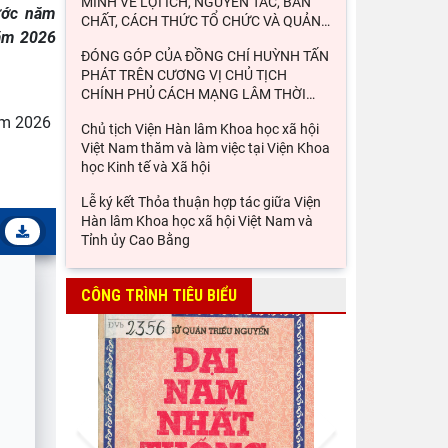
MINH VỀ LỢI ÍCH, NGUYÊN TẮC, BẢN
ước năm
CHẤT, CÁCH THỨC TỔ CHỨC VÀ QUẢN
…
năm 2026
ĐÓNG GÓP CỦA ĐỒNG CHÍ HUỲNH TẤN
PHÁT TRÊN CƯƠNG VỊ CHỦ TỊCH
CHÍNH PHỦ CÁCH MẠNG LÂM THỜI
…
ăm 2026
Chủ tịch Viện Hàn lâm Khoa học xã hội
Việt Nam thăm và làm việc tại Viện Khoa
học Kinh tế và Xã hội
Lễ ký kết Thỏa thuận hợp tác giữa Viện
Hàn lâm Khoa học xã hội Việt Nam và
Tỉnh ủy Cao Bằng
Khai mạc trưng bày “Kết nối truyền
thống, vững bước tương lai”
CÔNG TRÌNH TIÊU BIỂU
Thường trực Hội đồng Lý luận Trung
ương làm việc với Tiểu ban Văn hóa - Xã
hội - Văn học, nghệ
Đảng ủy Viện Hàn lâm Khoa học xã hội
Prev
Next
Việt Nam tổ chức Hội nghị Tập huấn
nghiệp vụ công tác kiểm