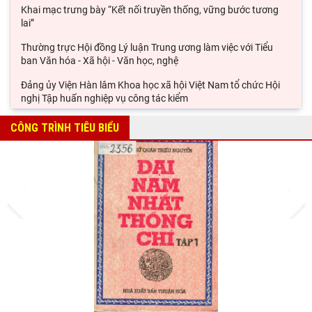
Khai mạc trưng bày “Kết nối truyền thống, vững bước tương
lai”
Thường trực Hội đồng Lý luận Trung ương làm việc với Tiểu
ban Văn hóa - Xã hội - Văn học, nghệ
Đảng ủy Viện Hàn lâm Khoa học xã hội Việt Nam tổ chức Hội
nghị Tập huấn nghiệp vụ công tác kiểm
Viện Sử học tham gia Hội thảo khoa học quốc gia "Danh nhân
CÔNG TRÌNH TIÊU BIỂU
văn hóa Lê Quý Đôn - Di sản và giá trị
Hội thảo khoa học quốc gia “Danh nhân văn hóa Lê Quý Đôn -
Di sản và giá trị thời đại”
Prev
Next
Rà soát công tác chuẩn bị Hội thảo khoa học quốc gia "Danh
nhân văn hóa Lê Quý Đôn - Di sản và giá