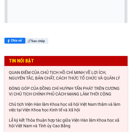
Chia sẻ
Sao chép
TIN NỔI BẬT
QUAN ĐIỂM CỦA CHỦ TỊCH HỒ CHÍ MINH VỀ LỢI ÍCH,
NGUYÊN TẮC, BẢN CHẤT, CÁCH THỨC TỔ CHỨC VÀ QUẢN LÝ
ĐÓNG GÓP CỦA ĐỒNG CHÍ HUỲNH TẤN PHÁT TRÊN CƯƠNG
VỊ CHỦ TỊCH CHÍNH PHỦ CÁCH MẠNG LÂM THỜI CỘNG
Chủ tịch Viện Hàn lâm Khoa học xã hội Việt Nam thăm và làm
việc tại Viện Khoa học Kinh tế và Xã hội
Lễ ký kết Thỏa thuận hợp tác giữa Viện Hàn lâm Khoa học xã
hội Việt Nam và Tỉnh ủy Cao Bằng