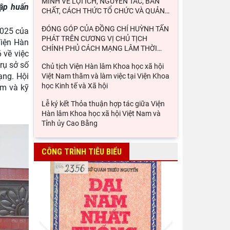
MINH VỀ LỢI ÍCH, NGUYÊN TẮC, BẢN
tập huấn
CHẤT, CÁCH THỨC TỔ CHỨC VÀ QUẢN
…
ĐÓNG GÓP CỦA ĐỒNG CHÍ HUỲNH TẤN
2025 của
PHÁT TRÊN CƯƠNG VỊ CHỦ TỊCH
Viện Hàn
CHÍNH PHỦ CÁCH MẠNG LÂM THỜI
…
 về việc
rụ sở số
Chủ tịch Viện Hàn lâm Khoa học xã hội
ạng. Hội
Việt Nam thăm và làm việc tại Viện Khoa
học Kinh tế và Xã hội
ệm và kỹ
Lễ ký kết Thỏa thuận hợp tác giữa Viện
Hàn lâm Khoa học xã hội Việt Nam và
Tỉnh ủy Cao Bằng
Khai mạc trưng bày “Kết nối truyền
thống, vững bước tương lai”
CÔNG TRÌNH TIÊU BIỂU
Thường trực Hội đồng Lý luận Trung
ương làm việc với Tiểu ban Văn hóa - Xã
hội - Văn học, nghệ
Đảng ủy Viện Hàn lâm Khoa học xã hội
Prev
Next
Việt Nam tổ chức Hội nghị Tập huấn
nghiệp vụ công tác kiểm