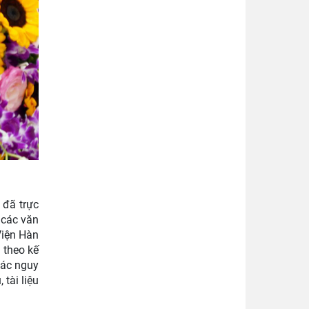
 đã trực
 các văn
Viện Hàn
 theo kế
các nguy
tài liệu