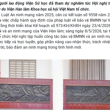
người lao động Viện Sử học đã tham dự nghiêm túc Hội nghị 
 do Viện Hàn lâm Khoa học xã hội Việt Nam tổ chức.
, Luật An ninh mạng năm 2025, căn cứ kết luận số 9558 năm 
ra việc chấp hành quy định của pháp luật về bảo vệ BMNN tại 
đồng thời triển khai Kế hoạch số 973-KH/KHXH ngày 23/4/2026
 và an ninh mạng của Viện Hàn lâm; sáng ngày 8/5/2026, tại t
 tổ chức Hội nghị tập huấn công tác bảo vệ BMNN và an ninh m
rực tiếp và trực tuyến, góp phần nâng cao nhận thức, trách nhi
ước, bảo đảm an ninh mạng trong tình hình mới.