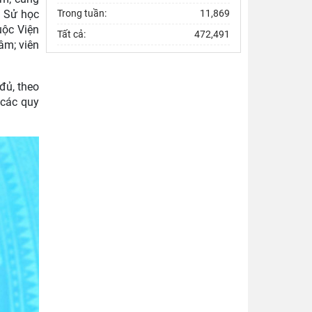
Trong tuần:
11,869
n Sử học
uộc Viện
Tất cả:
472,491
âm; viên
đủ, theo
 các quy