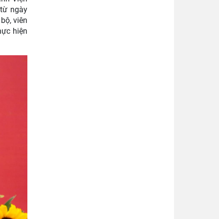
 từ ngày
bộ, viên
hực hiện