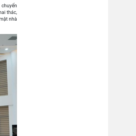
u chuyển
ai thác,
 mật nhà