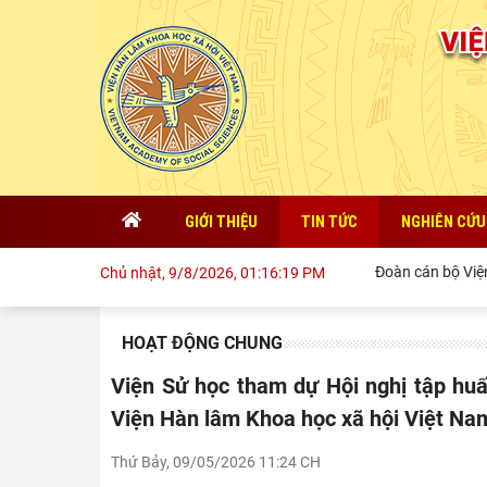
GIỚI THIỆU
TIN TỨC
NGHIÊN CỨU
Đoàn cán bộ Viện Sử học tham
Chủ nhật, 9/8/2026, 01:16:21 PM
HOẠT ĐỘNG CHUNG
Viện Sử học tham dự Hội nghị tập huấn công tác bảo vệ bí mật nhà nước và an ninh mạng do
Viện Hàn lâm Khoa học xã hội Việt Na
Thứ Bảy, 09/05/2026 11:24 CH