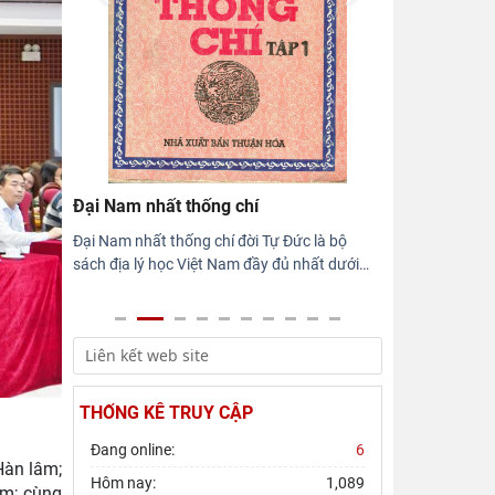
Viện Sử học tham gia Hội thảo khoa học
quốc gia "Danh nhân văn hóa Lê Quý
Đôn - Di sản và giá trị
Hội thảo khoa học quốc gia “Danh nhân
văn hóa Lê Quý Đôn - Di sản và giá trị
thời đại”
Đại Nam nhất thống chí
Đại Nam nhất thống chí đời Tự Đức là bộ
sách địa lý học Việt Nam đầy đủ nhất dưới
…
THỐNG KÊ TRUY CẬP
Đang online:
6
Hàn lâm;
Hôm nay:
1,089
âm; cùng