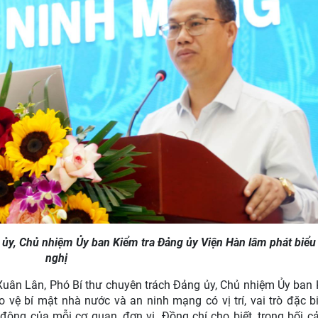
ủy, Chủ nhiệm Ủy ban Kiểm tra Đảng ủy Viện Hàn lâm phát biểu 
nghị
 Xuân Lân, Phó Bí thư chuyên trách Đảng ủy, Chủ nhiệm Ủy ban 
ệ bí mật nhà nước và an ninh mạng có vị trí, vai trò đặc b
 động của mỗi cơ quan, đơn vị. Đồng chí cho biết, trong bối c