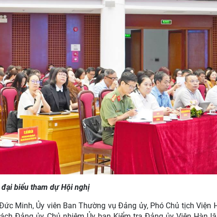
 đại biểu tham dự Hội nghị
ức Minh, Ủy viên Ban Thường vụ Đảng ủy, Phó Chủ tịch Viện 
rách Đảng ủy, Chủ nhiệm Ủy ban Kiểm tra Đảng ủy Viện Hàn l