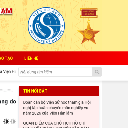
ÀO TẠO
LIÊN HỆ
m Khoa học xã hội Việt Nam
QUAN ĐIỂM CỦA CHỦ TỊCH HỒ CH
TIN NỔI BẬT
Đoàn cán bộ Viện Sử học tham gia Hội
nghị tập huấn chuyên môn nghiệp vụ
năm 2026 của Viện Hàn lâm
QUAN ĐIỂM CỦA CHỦ TỊCH HỒ CHÍ