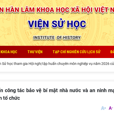
 KHOA HỌC
THƯ VIỆN
TẠP CHÍ NGHIÊN CỨU LỊCH SỬ
Đ
 gia Hội nghị tập huấn chuyên môn nghiệp vụ năm 2026 của Viện Hàn lâ
m tổ chức