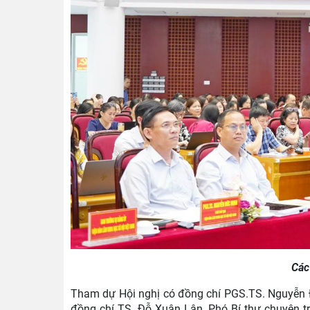
Các
Tham dự Hội nghị có đồng chí PGS.TS. Nguyễn Đ
đồng chí TS. Đỗ Xuân Lân, Phó Bí thư chuyên t