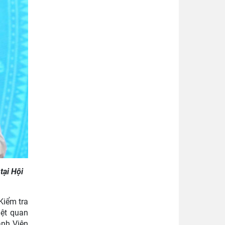
tại Hội
Kiểm tra
iệt quan
ảnh Viện