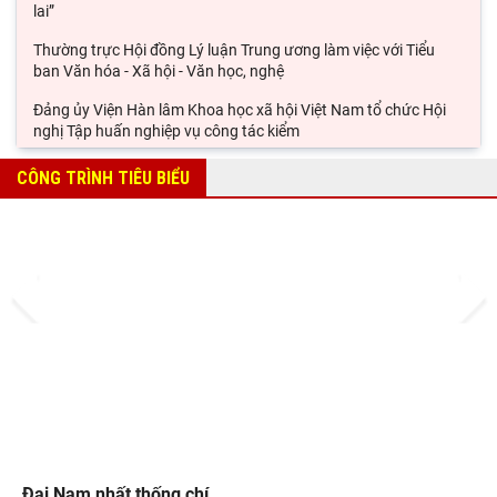
lai”
Thường trực Hội đồng Lý luận Trung ương làm việc với Tiểu
ban Văn hóa - Xã hội - Văn học, nghệ
Đảng ủy Viện Hàn lâm Khoa học xã hội Việt Nam tổ chức Hội
nghị Tập huấn nghiệp vụ công tác kiểm
Viện Sử học tham gia Hội thảo khoa học quốc gia "Danh nhân
CÔNG TRÌNH TIÊU BIỂU
văn hóa Lê Quý Đôn - Di sản và giá trị
Hội thảo khoa học quốc gia “Danh nhân văn hóa Lê Quý Đôn -
Di sản và giá trị thời đại”
Prev
Next
Rà soát công tác chuẩn bị Hội thảo khoa học quốc gia "Danh
nhân văn hóa Lê Quý Đôn - Di sản và giá
Đại Nam nhất thống chí