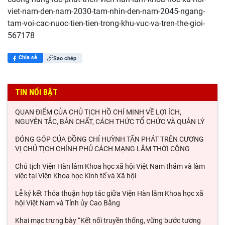
viet-nam-den-nam-2030-tam-nhin-den-nam-2045-ngang-
tam-voi-cac-nuoc-tien-tien-trong-khu-vuc-va-tren-the-gioi-
567178
Chia sẻ
Sao chép
TIN NỔI BẬT
QUAN ĐIỂM CỦA CHỦ TỊCH HỒ CHÍ MINH VỀ LỢI ÍCH,
NGUYÊN TẮC, BẢN CHẤT, CÁCH THỨC TỔ CHỨC VÀ QUẢN LÝ
ĐÓNG GÓP CỦA ĐỒNG CHÍ HUỲNH TẤN PHÁT TRÊN CƯƠNG
VỊ CHỦ TỊCH CHÍNH PHỦ CÁCH MẠNG LÂM THỜI CỘNG
Chủ tịch Viện Hàn lâm Khoa học xã hội Việt Nam thăm và làm
việc tại Viện Khoa học Kinh tế và Xã hội
Lễ ký kết Thỏa thuận hợp tác giữa Viện Hàn lâm Khoa học xã
hội Việt Nam và Tỉnh ủy Cao Bằng
Khai mạc trưng bày “Kết nối truyền thống, vững bước tương