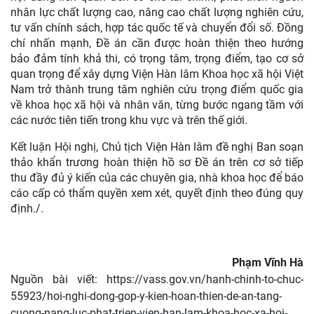
nhân lực chất lượng cao, nâng cao chất lượng nghiên cứu,
tư vấn chính sách, hợp tác quốc tế và chuyển đổi số. Đồng
chí nhấn mạnh, Đề án cần được hoàn thiện theo hướng
bảo đảm tính khả thi, có trọng tâm, trọng điểm, tạo cơ sở
quan trọng để xây dựng Viện Hàn lâm Khoa học xã hội Việt
Nam trở thành trung tâm nghiên cứu trọng điểm quốc gia
về khoa học xã hội và nhân văn, từng bước ngang tầm với
các nước tiên tiến trong khu vực và trên thế giới.
Kết luận Hội nghị, Chủ tịch Viện Hàn lâm đề nghị Ban soạn
thảo khẩn trương hoàn thiện hồ sơ Đề án trên cơ sở tiếp
thu đầy đủ ý kiến của các chuyên gia, nhà khoa học để báo
cáo cấp có thẩm quyền xem xét, quyết định theo đúng quy
định./.
Phạm Vĩnh Hà
Nguồn bài viết:
https://vass.gov.vn/hanh-chinh-to-chuc-
55923/hoi-nghi-dong-gop-y-kien-hoan-thien-de-an-tang-
cuong-nang-luc-phat-trien-vien-han-lam-khoa-hoc-xa-hoi-