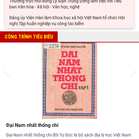
Thường trực Hội đồng Lý luận Trung ương làm việc với Tiểu
ban Văn hóa - Xã hội - Văn học, nghệ
Đảng ủy Viện Hàn lâm Khoa học xã hội Việt Nam tổ chức Hội
nghị Tập huấn nghiệp vụ công tác kiểm
Viện Sử học tham gia Hội thảo khoa học quốc gia "Danh nhân
CÔNG TRÌNH TIÊU BIỂU
văn hóa Lê Quý Đôn - Di sản và giá trị
Hội thảo khoa học quốc gia “Danh nhân văn hóa Lê Quý Đôn -
Di sản và giá trị thời đại”
Prev
Next
Rà soát công tác chuẩn bị Hội thảo khoa học quốc gia "Danh
nhân văn hóa Lê Quý Đôn - Di sản và giá
Đại Nam nhất thống chí
Đại Nam nhất thống chí đời Tự Đức là bộ sách địa lý học Việt Nam