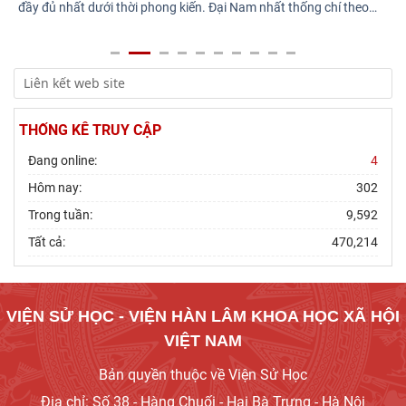
đầy đủ nhất dưới thời phong kiến. Đại Nam nhất thống chí theo
…
THỐNG KÊ TRUY CẬP
Đang online:
4
Hôm nay:
302
Trong tuần:
9,592
Tất cả:
470,214
VIỆN SỬ HỌC - VIỆN HÀN LÂM KHOA HỌC XÃ HỘI
VIỆT NAM
Bản quyền thuộc về Viện Sử Học
Địa chỉ: Số 38 - Hàng Chuối - Hai Bà Trưng - Hà Nội