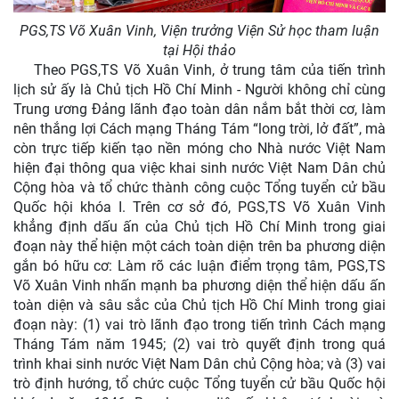
PGS,TS Võ Xuân Vinh, Viện trưởng Viện Sử học tham luận
tại Hội thảo
Theo PGS,TS Võ Xuân Vinh, ở trung tâm của tiến trình
lịch sử ấy là Chủ tịch Hồ Chí Minh - Người không chỉ cùng
Trung ương Đảng lãnh đạo toàn dân nắm bắt thời cơ, làm
nên thắng lợi Cách mạng Tháng Tám “long trời, lở đất”, mà
còn trực tiếp kiến tạo nền móng cho Nhà nước Việt Nam
hiện đại thông qua việc khai sinh nước Việt Nam Dân chủ
Cộng hòa và tổ chức thành công cuộc Tổng tuyển cử bầu
Quốc hội khóa I. Trên cơ sở đó, PGS,TS Võ Xuân Vinh
khẳng định dấu ấn của Chủ tịch Hồ Chí Minh trong giai
đoạn này thể hiện một cách toàn diện trên ba phương diện
gắn bó hữu cơ: Làm rõ các luận điểm trọng tâm, PGS,TS
Võ Xuân Vinh nhấn mạnh ba phương diện thể hiện dấu ấn
toàn diện và sâu sắc của Chủ tịch Hồ Chí Minh trong giai
đoạn này: (1) vai trò lãnh đạo trong tiến trình Cách mạng
Tháng Tám năm 1945; (2) vai trò quyết định trong quá
trình khai sinh nước Việt Nam Dân chủ Cộng hòa; và (3) vai
trò định hướng, tổ chức cuộc Tổng tuyển cử bầu Quốc hội