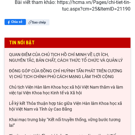
Bài viết tham khảo: https://hcma.vn/Pages/chi-tiet-tin-
tuc.aspx?cm=25&ItemID=21190
Chia sẻ
Sao chép
TIN NỔI BẬT
QUAN ĐIỂM CỦA CHỦ TỊCH HỒ CHÍ MINH VỀ LỢI ÍCH,
NGUYÊN TẮC, BẢN CHẤT, CÁCH THỨC TỔ CHỨC VÀ QUẢN LÝ
ĐÓNG GÓP CỦA ĐỒNG CHÍ HUỲNH TẤN PHÁT TRÊN CƯƠNG
VỊ CHỦ TỊCH CHÍNH PHỦ CÁCH MẠNG LÂM THỜI CỘNG
Chủ tịch Viện Hàn lâm Khoa học xã hội Việt Nam thăm và làm
việc tại Viện Khoa học Kinh tế và Xã hội
Lễ ký kết Thỏa thuận hợp tác giữa Viện Hàn lâm Khoa học xã
hội Việt Nam và Tỉnh ủy Cao Bằng
Khai mạc trưng bày “Kết nối truyền thống, vững bước tương
lai”