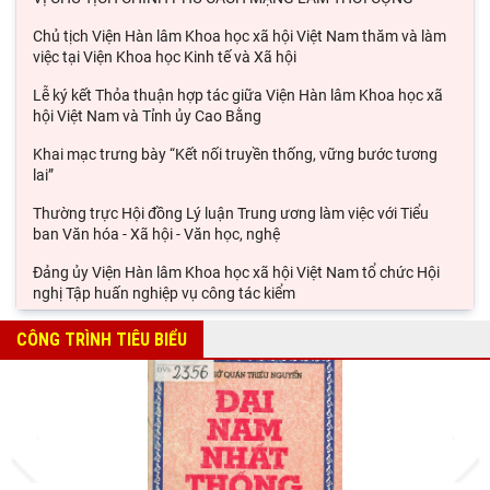
Chủ tịch Viện Hàn lâm Khoa học xã hội Việt Nam thăm và làm
việc tại Viện Khoa học Kinh tế và Xã hội
Lễ ký kết Thỏa thuận hợp tác giữa Viện Hàn lâm Khoa học xã
hội Việt Nam và Tỉnh ủy Cao Bằng
Khai mạc trưng bày “Kết nối truyền thống, vững bước tương
lai”
Thường trực Hội đồng Lý luận Trung ương làm việc với Tiểu
ban Văn hóa - Xã hội - Văn học, nghệ
Đảng ủy Viện Hàn lâm Khoa học xã hội Việt Nam tổ chức Hội
nghị Tập huấn nghiệp vụ công tác kiểm
Viện Sử học tham gia Hội thảo khoa học quốc gia "Danh nhân
CÔNG TRÌNH TIÊU BIỂU
văn hóa Lê Quý Đôn - Di sản và giá trị
Hội thảo khoa học quốc gia “Danh nhân văn hóa Lê Quý Đôn -
Di sản và giá trị thời đại”
Prev
Next
Rà soát công tác chuẩn bị Hội thảo khoa học quốc gia "Danh
nhân văn hóa Lê Quý Đôn - Di sản và giá