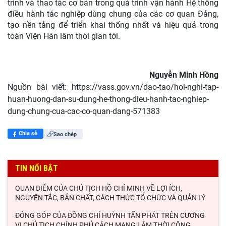
trình và thao tác cơ bản trong quá trình vận hành Hệ thống
điều hành tác nghiệp dùng chung của các cơ quan Đảng,
tạo nền tảng để triển khai thống nhất và hiệu quả trong
toàn Viện Hàn lâm thời gian tới.
Nguyễn Minh Hồng
Nguồn bài viết:
https://vass.gov.vn/dao-tao/hoi-nghi-tap-
huan-huong-dan-su-dung-he-thong-dieu-hanh-tac-nghiep-
dung-chung-cua-cac-co-quan-dang-571383
Chia sẻ
Sao chép
TIN NỔI BẬT
QUAN ĐIỂM CỦA CHỦ TỊCH HỒ CHÍ MINH VỀ LỢI ÍCH,
NGUYÊN TẮC, BẢN CHẤT, CÁCH THỨC TỔ CHỨC VÀ QUẢN LÝ
ĐÓNG GÓP CỦA ĐỒNG CHÍ HUỲNH TẤN PHÁT TRÊN CƯƠNG
VỊ CHỦ TỊCH CHÍNH PHỦ CÁCH MẠNG LÂM THỜI CỘNG