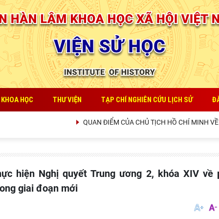
 KHOA HỌC
THƯ VIỆN
TẠP CHÍ NGHIÊN CỨU LỊCH SỬ
Đ
QUAN ĐIỂM CỦA CHỦ TỊCH HỒ CHÍ MINH VỀ LỢI 
rong giai đoạn mới