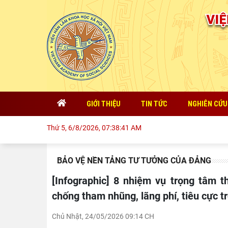
GIỚI THIỆU
TIN TỨC
NGHIÊN CỨU
Thứ 5, 6/8/2026, 07:38:42 AM
BẢO VỆ NỀN TẢNG TƯ TƯỞNG CỦA ĐẢNG
[Infographic] 8 nhiệm vụ trọng tâm thực hiện Nghị quyết Trung ương 2, khóa XIV về phòng,
chống tham nhũng, lãng phí, tiêu cực t
Chủ Nhật, 24/05/2026 09:14 CH