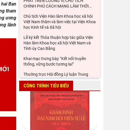
PHÁT TRÊN CƯƠNG VỊ CHỦ TỊCH
 hai Ban
CHÍNH PHỦ CÁCH MẠNG LÂM THỜI
…
ống tham
Chủ tịch Viện Hàn lâm Khoa học xã hội
ung ương
Việt Nam thăm và làm việc tại Viện Khoa
ung lãnh
học Kinh tế và Xã hội
Lễ ký kết Thỏa thuận hợp tác giữa Viện
Hàn lâm Khoa học xã hội Việt Nam và
Tỉnh ủy Cao Bằng
Khai mạc trưng bày “Kết nối truyền
thống, vững bước tương lai”
Thường trực Hội đồng Lý luận Trung
ương làm việc với Tiểu ban Văn hóa - Xã
hội - Văn học, nghệ
CÔNG TRÌNH TIÊU BIỂU
Đảng ủy Viện Hàn lâm Khoa học xã hội
Việt Nam tổ chức Hội nghị Tập huấn
nghiệp vụ công tác kiểm
Viện Sử học tham gia Hội thảo khoa học
Prev
Next
quốc gia "Danh nhân văn hóa Lê Quý
Đôn - Di sản và giá trị