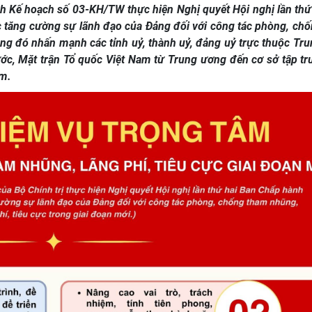
h Kế hoạch số 03-KH/TW thực hiện Nghị quyết Hội nghị lần thứ
c tăng cường sự lãnh đạo của Đảng đối với công tác phòng, ch
rong đó nhấn mạnh các tỉnh uỷ, thành uỷ, đảng uỷ trực thuộc Tr
ước, Mặt trận Tổ quốc Việt Nam từ Trung ương đến cơ sở tập tr
âm.