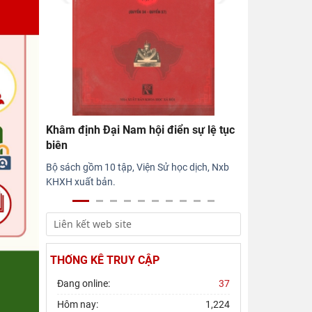
Hội thảo khoa học quốc gia “Danh nhân
văn hóa Lê Quý Đôn - Di sản và giá trị
thời đại”
Rà soát công tác chuẩn bị Hội thảo
khoa học quốc gia "Danh nhân văn hóa
Lê Quý Đôn - Di sản và giá
Khâm định Đại Nam hội điển sự lệ tục
biên
Bộ sách gồm 10 tập, Viện Sử học dịch, Nxb
KHXH xuất bản.
THỐNG KÊ TRUY CẬP
Đang online:
37
Hôm nay:
1,224