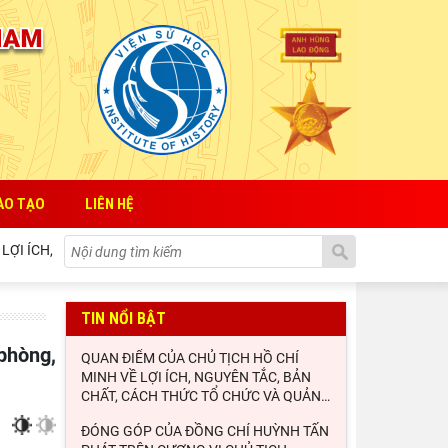
ÀO TẠO
LIÊN HỆ
ÍCH, NGUYÊN TẮC, BẢN CHẤT, CÁCH THỨC TỔ CHỨC VÀ QUẢN LÝ CỦA N
TIN NỔI BẬT
QUAN ĐIỂM CỦA CHỦ TỊCH HỒ CHÍ
MINH VỀ LỢI ÍCH, NGUYÊN TẮC, BẢN
CHẤT, CÁCH THỨC TỔ CHỨC VÀ QUẢN
…
ĐÓNG GÓP CỦA ĐỒNG CHÍ HUỲNH TẤN