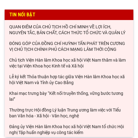
TIN NỔI BẬT
QUAN ĐIỂM CỦA CHỦ TỊCH HỒ CHÍ MINH VỀ LỢI ÍCH,
NGUYÊN TẮC, BẢN CHẤT, CÁCH THỨC TỔ CHỨC VÀ QUẢN LÝ
ĐÓNG GÓP CỦA ĐỒNG CHÍ HUỲNH TẤN PHÁT TRÊN CƯƠNG
VỊ CHỦ TỊCH CHÍNH PHỦ CÁCH MẠNG LÂM THỜI CỘNG
Chủ tịch Viện Hàn lâm Khoa học xã hội Việt Nam thăm và làm
việc tại Viện Khoa học Kinh tế và Xã hội
Lễ ký kết Thỏa thuận hợp tác giữa Viện Hàn lâm Khoa học xã
hội Việt Nam và Tỉnh ủy Cao Bằng
Khai mạc trưng bày “Kết nối truyền thống, vững bước tương
lai”
Thường trực Hội đồng Lý luận Trung ương làm việc với Tiểu
ban Văn hóa - Xã hội - Văn học, nghệ
Đảng ủy Viện Hàn lâm Khoa học xã hội Việt Nam tổ chức Hội
nghị Tập huấn nghiệp vụ công tác kiểm