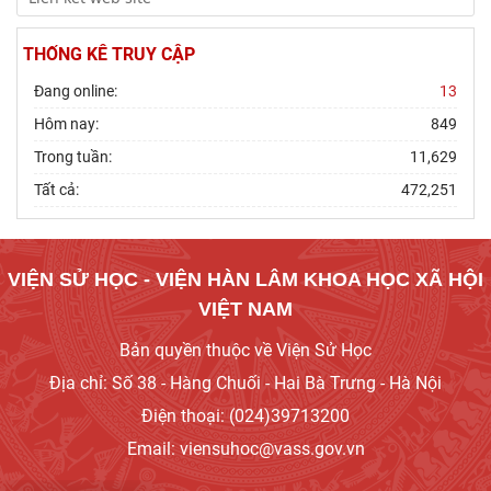
THỐNG KÊ TRUY CẬP
Đang online:
13
Hôm nay:
849
Trong tuần:
11,629
Tất cả:
472,251
VIỆN SỬ HỌC - VIỆN HÀN LÂM KHOA HỌC XÃ HỘI
VIỆT NAM
Bản quyền thuộc về Viện Sử Học
Địa chỉ: Số 38 - Hàng Chuối - Hai Bà Trưng - Hà Nội
Điện thoại: (024)39713200
Email: viensuhoc@vass.gov.vn