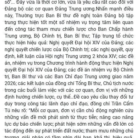
số"... Đây vừa là thời cơ lớn, vừa là yêu cầu rất cao đối với
Đảng bộ các cơ quan Đảng Trung ương.Nhấn mạnh điều
này, Thường trực Ban Bí thư đề nghị toàn Đảng bộ tập
trung thực hiện tốt một số nhiệm vụ trọng tâm liên quan
đến công tác tham mưu chiến lược cho Ban Chấp hành
Trung ương, Bộ Chính trị, Ban Bí thư; Tập trung tổ chức
thực hiện hiệu quả: Nghị quyết Đại hội XIV của Đảng; các
nghị quyết chiến lược của Bộ Chính trị; các nghị quyết, quy
định, kết luận của Hội nghị Trung ương 2 khóa XIV; các đề
án, nhiệm vụ trong Chương trình hành động thực hiện Nghị
quyết Đại hội XIV của Đảng; các đề án nhiệm vụ Bộ Chính
trị, Ban Bí thư và các Ban Chỉ đạo Trung ương giao năm
2026; các kết luận của đồng chí Tổng Bí thư, Chủ tịch nước
trong các buổi làm việc với các cơ quan, đơn vị với những
định hướng chiến lược, cụ thể…Đề cao yêu cầu thay đổi tư
duy trong công tác lãnh đạo chỉ đạo, đồng chí Trần Cẩm
Tú nêu rõ: “Mỗi cơ quan, đơn vị cần chủ động nghiên cứu
những vấn đề mới phát sinh từ thực tiễn; nâng cao năng
lực dự báo chiến lược; phát hiện sớm những vấn đề lớn có
tác động đến sự phát triển đất nước; tham mưu những chủ
trương, giải pháp có tầm nhìn dài hạn, khả thi, hiệu quả.