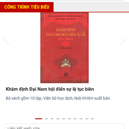
Viện Sử học tham gia Hội thảo khoa học quốc gia "Danh nhân
CÔNG TRÌNH TIÊU BIỂU
văn hóa Lê Quý Đôn - Di sản và giá trị
Hội thảo khoa học quốc gia “Danh nhân văn hóa Lê Quý Đôn -
Di sản và giá trị thời đại”
Prev
Next
Rà soát công tác chuẩn bị Hội thảo khoa học quốc gia "Danh
nhân văn hóa Lê Quý Đôn - Di sản và giá
Khâm định Đại Nam hội điển sự lệ tục biên
Bộ sách gồm 10 tập, Viện Sử học dịch, Nxb KHXH xuất bản.