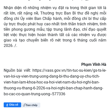
Nhận diện rõ những nhiệm vụ đặt ra trong thời gian tới là
rất lớn, rất nặng nề, Thường trực Ban Bí thư đề nghị mỗi
đồng chí Ủy viên Ban Chấp hành, mỗi đồng chí bí thư cấp
ủy trực thuộc phát huy cao nhất tinh thần trách nhiệm, tính
tiền phong gương mẫu; tập trung lãnh đạo, chỉ đạo quyết
liệt việc thực hiện hoàn thành tất cả các nhiệm vụ được
giao và tạo chuyển biến rõ nét trong 6 tháng cuối năm
2026. /.
Phạm Vĩnh Hà
Nguồn bài viết:
https://vass.gov.vn/tin-tuc-su-kien/gs-ts-le-
van-loi-uy-vien-trung-uong-dang-bi-thu-dang-uy-chu-tich-
vien-han-lam-khoa-hoc-xa-hoi-viet-nam-du-hoi-nghi-ban-
thuong-vu-thang-6-2026-va-hoi-nghi-ban-chap-hanh-dang-
bo-cac-co-quan-trung-uong--577336
Chia sẻ
Sao chép