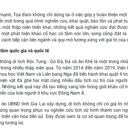
mạnh, Tọa đàm không chỉ dừng lại ở việc góp ý hoàn thiện một
mới trong quá trình nghiên cứu, khai quật, bảo tồn và phát huy
n một thập niên triển khai, những kết quả nghiên cứu đạt đượ
một phát hiện khảo cổ học có tầm vóc lớn, song cũng đặt ra
 cách tiếp cận liên ngành và quy mô tương xứng với giá trị của 
 tầm quốc gia và quốc tế
 thống di tích Rộc Tưng - Gò Đá, Đá cũ An Khê là một trong nh
 trong nhiều thập niên qua. Từ năm 2014 đến năm 2019, Viện
hoa học Việt Nam và Liên bang Nga đã tiến hành khai quật 4 tr
iện vật đá ghè hai mặt cùng nhiều dấu tích cư trú của người 
 Những kết quả này đã tạo tiếng vang lớn trong giới khảo cổ 
 triển của loài người ở khu vực Đông Nam Á.
o UBND tỉnh Gia Lai xây dựng, di tích không chỉ có giá trị nổ
g quan trọng phục vụ nghiên cứu lịch sử hình thành con ng
át triển văn hóa tiền sử. Đây được xem là cơ sở quan trọng để h
ng tương lai.