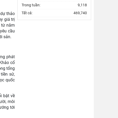
Trong tuần:
9,118
Tất cả:
469,740
 dự thảo
 giá trị
c từ năm
 yêu cầu
di sản.
ững phát
 Khảo cổ
ong tổng
tiền sử,
học quốc
i bật về
ười, môi
ướng tới