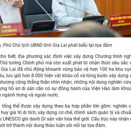
 Phó Chủ tịch UBND tỉnh Gia Lai phát biểu tại tọa đàm
ho biết, địa phương xác định việc xây dựng Chương trình ng
Thủ tướng Chính phủ mà còn xuất phát từ nhận thức sâu sắc về
h Gia Lai đã chủ động khoanh vùng bảo vệ hơn 100 ha khu vực 
ứu, lưu giữ hơn 8.000 hiện vật khảo cổ và từng bước xây dựng 
ịa phương cũng thẳng thắn nhìn nhận, những nội dung nghiên cứ
dựng hồ sơ di sản cần có sự đồng hành của Viện Hàn lâm Kho
 ngành trong và ngoài nước.
u tổng thể được xây dựng theo ba hợp phần lớn gồm: nghiên 
 huy giá trị di tích; xây dựng cơ chế, chính sách quản lý và chu
hị UNESCO ghi danh Di sản văn hóa thế giới. Cấu trúc này nhận
i trở thành nội dung thảo luận sôi nổi tại tọa đàm.