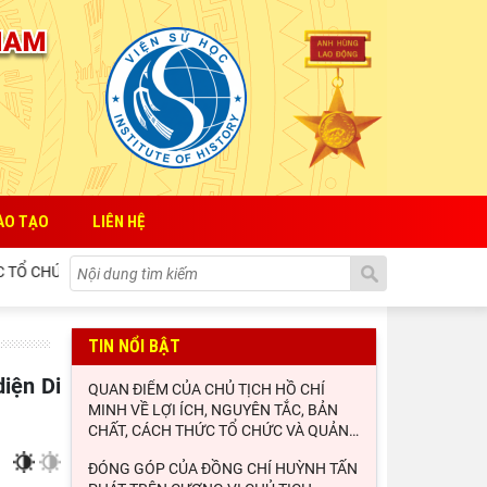
ÀO TẠO
LIÊN HỆ
VÀ QUẢN LÝ CỦA NHÀ NƯỚC ĐỐI VỚI SỰ PHÁT TRIỂN HỢP TÁC XÃ
TIN NỔI BẬT
QUAN ĐIỂM CỦA CHỦ TỊCH HỒ CHÍ
MINH VỀ LỢI ÍCH, NGUYÊN TẮC, BẢN
CHẤT, CÁCH THỨC TỔ CHỨC VÀ QUẢN
…
ĐÓNG GÓP CỦA ĐỒNG CHÍ HUỲNH TẤN