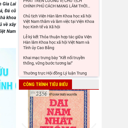
PHÁT TRÊN CƯƠNG VỊ CHỦ TỊCH
 Gia Lai
CHÍNH PHỦ CÁCH MẠNG LÂM THỜI
…
á, Đá cũ
Chủ tịch Viện Hàn lâm Khoa học xã hội
nhà khoa
Việt Nam thăm và làm việc tại Viện Khoa
ủ về xây
học Kinh tế và Xã hội
Việt Nam
Lễ ký kết Thỏa thuận hợp tác giữa Viện
Hàn lâm Khoa học xã hội Việt Nam và
Tỉnh ủy Cao Bằng
Khai mạc trưng bày “Kết nối truyền
thống, vững bước tương lai”
Thường trực Hội đồng Lý luận Trung
ương làm việc với Tiểu ban Văn hóa - Xã
hội - Văn học, nghệ
CÔNG TRÌNH TIÊU BIỂU
Đảng ủy Viện Hàn lâm Khoa học xã hội
Việt Nam tổ chức Hội nghị Tập huấn
nghiệp vụ công tác kiểm
Viện Sử học tham gia Hội thảo khoa học
Prev
Next
quốc gia "Danh nhân văn hóa Lê Quý
Đôn - Di sản và giá trị