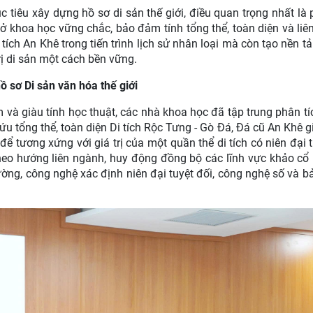
 tiêu xây dựng hồ sơ di sản thế giới, điều quan trọng nhất là 
 khoa học vững chắc, bảo đảm tính tổng thể, toàn diện và liê
 tích An Khê trong tiến trình lịch sử nhân loại mà còn tạo nền t
rị di sản một cách bền vững.
ồ sơ Di sản văn hóa thế giới
 và giàu tính học thuật, các nhà khoa học đã tập trung phân tí
ứu tổng thể, toàn diện Di tích Rộc Tưng - Gò Đá, Đá cũ An Khê g
ể tương xứng với giá trị của một quần thể di tích có niên đại 
heo hướng liên ngành, huy động đồng bộ các lĩnh vực khảo cổ 
ường, công nghệ xác định niên đại tuyệt đối, công nghệ số và bả