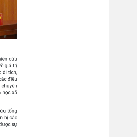
hiên cứu
 giá trị
di tích,
các điều
u chuyên
a học xã
cứu tổng
ẩn bị các
 được sự