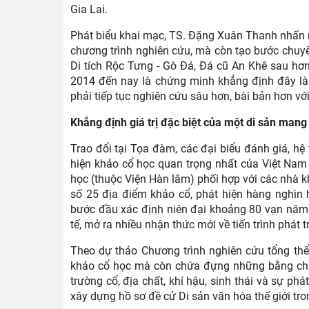
Gia Lai.
Phát biểu khai mạc, TS. Đặng Xuân Thanh nhấn 
chương trình nghiên cứu, mà còn tạo bước chuyển 
Di tích Rộc Tưng - Gò Đá, Đá cũ An Khê sau hơ
2014 đến nay là chứng minh khẳng định đây là 
phải tiếp tục nghiên cứu sâu hơn, bài bản hơn với
Khẳng định giá trị đặc biệt của một di sản mang
Trao đổi tại Tọa đàm, các đại biểu đánh giá, hệ
hiện khảo cổ học quan trọng nhất của Việt Nam
học (thuộc Viện Hàn lâm) phối hợp với các nhà k
số 25 địa điểm khảo cổ, phát hiện hàng nghìn h
bước đầu xác định niên đại khoảng 80 vạn năm.
tế, mở ra nhiều nhận thức mới về tiến trình phát
Theo dự thảo Chương trình nghiên cứu tổng thể d
khảo cổ học mà còn chứa đựng những bằng chứn
trường cổ, địa chất, khí hậu, sinh thái và sự ph
xây dựng hồ sơ đề cử Di sản văn hóa thế giới tro