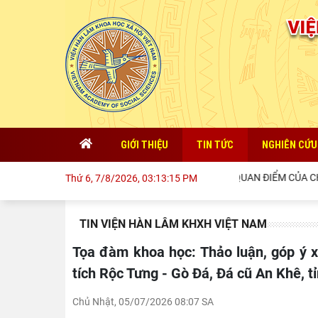
GIỚI THIỆU
TIN TỨC
NGHIÊN CỨU
QUAN ĐIỂM CỦA CHỦ TỊCH HỒ 
Thứ 6, 7/8/2026, 03:13:17 PM
TIN VIỆN HÀN LÂM KHXH VIỆT NAM
Tọa đàm khoa học: Thảo luận, góp ý xây dựng Chương trình nghiên cứu tổng thể, toàn diện Di
tích Rộc Tưng - Gò Đá, Đá cũ An Khê, t
Chủ Nhật, 05/07/2026 08:07 SA