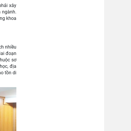
phải xây
n ngành.
ảng khoa
ch nhiều
iai đoạn
thuộc sơ
học, địa
o tồn di