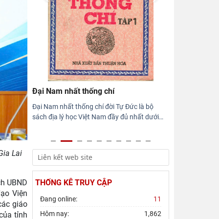
Hội thảo khoa học quốc gia “Danh nhân
văn hóa Lê Quý Đôn - Di sản và giá trị
thời đại”
Rà soát công tác chuẩn bị Hội thảo
khoa học quốc gia "Danh nhân văn hóa
Lê Quý Đôn - Di sản và giá
Đại Nam nhất thống chí
Đại Nam nhất thống chí đời Tự Đức là bộ
sách địa lý học Việt Nam đầy đủ nhất dưới
…
Gia Lai
ịch UBND
THỐNG KÊ TRUY CẬP
đạo Viện
Đang online:
11
các giáo
Hôm nay:
1,862
của tỉnh