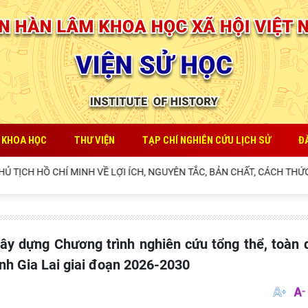
 KHOA HỌC
THƯ VIỆN
TẠP CHÍ NGHIÊN CỨU LỊCH SỬ
Đ
CHÍ MINH VỀ LỢI ÍCH, NGUYÊN TẮC, BẢN CHẤT, CÁCH THỨC TỔ CHỨC 
ỉnh Gia Lai giai đoạn 2026-2030