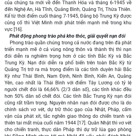
của chúng ta mới về đến Thanh Hóa và tháng 6-1945 về
đến Nghệ An, Hà Tĩnh, Quảng Bình, Quảng Trị, Thừa Thiên.
Kể từ thời điểm cuối tháng 7-1945, Đảng bộ Trung Kỳ được
củng cố thì Việt Minh mới phát triển mạnh mẽ trong khu
vực [16].
Phát động phong trào phá kho thóc, giải quyết nạn đói
Phong trào quần chúng trong cả nước đang trên đà phát
triển mạnh mẽ ở cả vùng nông thôn và thành thị thì nạn
đói diễn ra nghiêm trọng hơn ở các tỉnh Bắc Kỳ và Bắc
Trung Kỳ. Nạn đói diễn ra phổ biến trên toàn Bắc Kỳ từ
Quảng Trị trở ra mà trọng điểm là các tỉnh duyên hải Bắc
Kỳ như Thái Bình, Nam Định, Ninh Bình, Kiến An, Quảng
Yên, cao nhất là Thái Bình với điểm Tây Lương có tỷ lệ
người chết đói là 66,66% (2/3 dân số), các tỉnh khác đều
hơn 50% dân số chết đói. Các tỉnh Bắc Trung Kỳ nạn đói
cũng rất trầm trọng. Nguyên nhân nạn đói được cho là do
chính sách vơ vét, dự trữ thóc gạo của Nhật, Pháp, cấm
vận của phát xít, tắc nghẽn giao thông do chiến tranh và
thiên tai mất mùa cuối năm 1944 [17]. Quân Nhật thì vơ vét
cho chiến tranh, thực dân Pháp thì dự trữ lúa gạo phòng