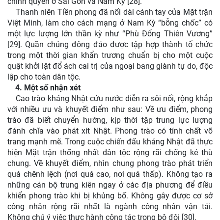
chính quyền ở Sài Gòn và Nam Kỳ [28].
Thanh niên Tiền phong đã nối dài cánh tay của Mặt trận
Việt Minh, làm cho cách mạng ở Nam Kỳ “bỗng chốc” có
một lực lượng lớn thần kỳ như “Phù Đổng Thiên Vương”
[29]. Quần chúng đông đảo được tập hợp thành tổ chức
trong một thời gian khẩn trương chuẩn bị cho một cuộc
quật khởi lật đổ ách cai trị của ngoại bang giành tự do, độc
lập cho toàn dân tộc.
4.
Một số nhận xét
Cao trào kháng Nhật cứu nước diễn ra sôi nổi, rộng khắp
với nhiều ưu và khuyết điểm như sau: Về ưu điểm, phong
trào đã biết chuyển hướng, kịp thời tập trung lực lượng
đánh chĩa vào phát xít Nhật. Phong trào có tính chất võ
trang mạnh mẽ. Trong cuộc chiến đấu kháng Nhật đã thực
hiện Mặt trận thống nhất dân tộc rộng rãi chống kẻ thù
chung. Về khuyết điểm, nhìn chung phong trào phát triển
quá chênh lệch (nơi quá cao, nơi quá thấp). Không tạo ra
những cán bộ trung kiên ngay ở các địa phương để điều
khiển phong trào khi bị khủng bố. Không gây được cơ sở
công nhân rộng rãi nhất là ngành công nhân vận tải.
Không chú ý việc thực hành công tác trong bộ đội [30].