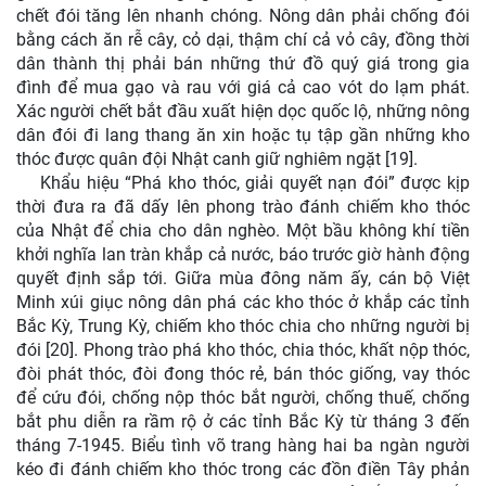
chết đói tăng lên nhanh chóng. Nông dân phải chống đói
bằng cách ăn rễ cây, cỏ dại, thậm chí cả vỏ cây, đồng thời
dân thành thị phải bán những thứ đồ quý giá trong gia
đình để mua gạo và rau với giá cả cao vót do lạm phát.
Xác người chết bắt đầu xuất hiện dọc quốc lộ, những nông
dân đói đi lang thang ăn xin hoặc tụ tập gần những kho
thóc được quân đội Nhật canh giữ nghiêm ngặt [19].
Khẩu hiệu “Phá kho thóc, giải quyết nạn đói” được kịp
thời đưa ra đã dấy lên phong trào đánh chiếm kho thóc
của Nhật để chia cho dân nghèo. Một bầu không khí tiền
khởi nghĩa lan tràn khắp cả nước, báo trước giờ hành động
quyết định sắp tới. Giữa mùa đông năm ấy, cán bộ Việt
Minh xúi giục nông dân phá các kho thóc ở khắp các tỉnh
Bắc Kỳ, Trung Kỳ, chiếm kho thóc chia cho những người bị
đói [20]. Phong trào phá kho thóc, chia thóc, khất nộp thóc,
đòi phát thóc, đòi đong thóc rẻ, bán thóc giống, vay thóc
để cứu đói, chống nộp thóc bắt người, chống thuế, chống
bắt phu diễn ra rầm rộ ở các tỉnh Bắc Kỳ từ tháng 3 đến
tháng 7-1945. Biểu tình võ trang hàng hai ba ngàn người
kéo đi đánh chiếm kho thóc trong các đồn điền Tây phản