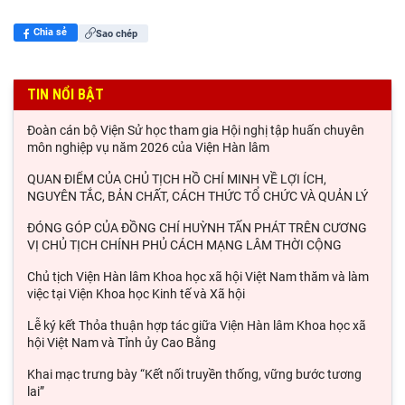
Chia sẻ
Sao chép
TIN NỔI BẬT
Đoàn cán bộ Viện Sử học tham gia Hội nghị tập huấn chuyên
môn nghiệp vụ năm 2026 của Viện Hàn lâm
QUAN ĐIỂM CỦA CHỦ TỊCH HỒ CHÍ MINH VỀ LỢI ÍCH,
NGUYÊN TẮC, BẢN CHẤT, CÁCH THỨC TỔ CHỨC VÀ QUẢN LÝ
ĐÓNG GÓP CỦA ĐỒNG CHÍ HUỲNH TẤN PHÁT TRÊN CƯƠNG
VỊ CHỦ TỊCH CHÍNH PHỦ CÁCH MẠNG LÂM THỜI CỘNG
Chủ tịch Viện Hàn lâm Khoa học xã hội Việt Nam thăm và làm
việc tại Viện Khoa học Kinh tế và Xã hội
Lễ ký kết Thỏa thuận hợp tác giữa Viện Hàn lâm Khoa học xã
hội Việt Nam và Tỉnh ủy Cao Bằng
Khai mạc trưng bày “Kết nối truyền thống, vững bước tương
lai”