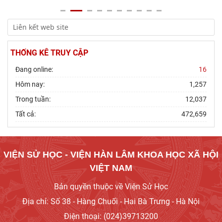
THỐNG KÊ TRUY CẬP
Đang online:
16
Hôm nay:
1,257
Trong tuần:
12,037
Tất cả:
472,659
VIỆN SỬ HỌC - VIỆN HÀN LÂM KHOA HỌC XÃ HỘI
VIỆT NAM
Bản quyền thuộc về Viện Sử Học
Địa chỉ: Số 38 - Hàng Chuối - Hai Bà Trưng - Hà Nội
Điện thoại: (024)39713200