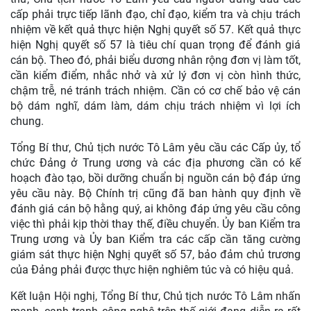
cấp phải trực tiếp lãnh đạo, chỉ đạo, kiểm tra và chịu trách
nhiệm về kết quả thực hiện Nghị quyết số 57. Kết quả thực
hiện Nghị quyết số 57 là tiêu chí quan trọng để đánh giá
cán bộ. Theo đó, phải biểu dương nhân rộng đơn vị làm tốt,
cần kiểm điểm, nhắc nhở và xử lý đơn vị còn hình thức,
chậm trễ, né tránh trách nhiệm. Cần có cơ chế bảo vệ cán
bộ dám nghĩ, dám làm, dám chịu trách nhiệm vì lợi ích
chung.
Tổng Bí thư, Chủ tịch nước Tô Lâm yêu cầu các Cấp ủy, tổ
chức Đảng ở Trung ương và các địa phương cần có kế
hoạch đào tạo, bồi dưỡng chuẩn bị nguồn cán bộ đáp ứng
yêu cầu này. Bộ Chính trị cũng đã ban hành quy định về
đánh giá cán bộ hằng quý, ai không đáp ứng yêu cầu công
việc thì phải kịp thời thay thế, điều chuyển. Ủy ban Kiểm tra
Trung ương và Ủy ban Kiểm tra các cấp cần tăng cường
giám sát thực hiện Nghị quyết số 57, bảo đảm chủ trương
của Đảng phải được thực hiện nghiêm túc và có hiệu quả.
Kết luận Hội nghị, Tổng Bí thư, Chủ tịch nước Tô Lâm nhấn