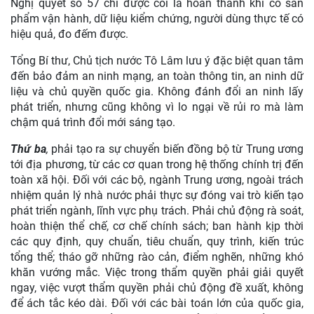
Nghị quyết số 57 chỉ được coi là hoàn thành khi có sản
phẩm vận hành, dữ liệu kiểm chứng, người dùng thực tế có
hiệu quả, đo đếm được.
Tổng Bí thư, Chủ tịch nước Tô Lâm lưu ý đặc biệt quan tâm
đến bảo đảm an ninh mạng, an toàn thông tin, an ninh dữ
liệu và chủ quyền quốc gia. Không đánh đổi an ninh lấy
phát triển, nhưng cũng không vì lo ngại về rủi ro mà làm
chậm quá trình đổi mới sáng tạo.
Thứ ba
,
phải tạo ra sự chuyển biến đồng bộ từ Trung ương
tới địa phương, từ các cơ quan trong hệ thống chính trị đến
toàn xã hội. Đối với các bộ, ngành Trung ương, ngoài trách
nhiệm quản lý nhà nước phải thực sự đóng vai trò kiến tạo
phát triển ngành, lĩnh vực phụ trách. Phải chủ động rà soát,
hoàn thiện thể chế, cơ chế chính sách; ban hành kịp thời
các quy định, quy chuẩn, tiêu chuẩn, quy trình, kiến trúc
tổng thể; tháo gỡ những rào cản, điểm nghẽn, những khó
khăn vướng mắc. Việc trong thẩm quyền phải giải quyết
ngay, việc vượt thẩm quyền phải chủ động đề xuất, không
để ách tắc kéo dài. Đối với các bài toán lớn của quốc gia,