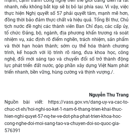
mạnh, cạnh tranh công nghệ trên thế giới đang diễn ra rất
nhanh, nếu không bắt kịp sẽ bị bỏ lại phía sau. Vì vậy, việc
thực hiện Nghị quyết số 57 phải quyết tâm, mạnh mẽ hơn,
đồng thời bảo đảm thực chất và hiệu quả. Tổng Bí thư, Chủ
tịch nước đề nghị các thành viên Ban Chỉ đạo, các cấp ủy,
tổ chức Đảng, bộ, ngành, địa phương khẩn trương rà soát
nhiệm vụ, xác định rõ điểm nghẽn, trách nhiệm, sản phẩm
và thời hạn hoàn thành; sớm cụ thể hóa thành chương
trình, kế hoạch với lộ trình rõ ràng, đưa khoa học, công
nghệ, đổi mới sáng tạo và chuyển đổi số trở thành động
lực phát triển đất nước, góp phần xây dựng Việt Nam phát
triển nhanh, bền vững, hùng cường và thịnh vượng./.
Nguyễn Thu Trang
Nguồn bài viết:
https://vass.gov.vn/dang-uy-va-cac-to-
chuc-ct-xh/hoi-nghi-so-ket-1-nam-6-thang-trien-khai-thuc-
hien-nghi-quyet-57-nq-tw-ve-dot-pha-phat-trien-khoa-hoc-
cong-nghe-doi-moi-sang-tao-va-chuyen-doi-so-quoc-gia-
576391