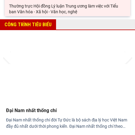
Thường trực Hội đồng Lý luận Trung ương làm việc với Tiểu
ban Văn hóa - Xã hội - Văn học, nghệ
Đảng ủy Viện Hàn lâm Khoa học xã hội Việt Nam tổ chức Hội
CÔNG TRÌNH TIÊU BIỂU
nghị Tập huấn nghiệp vụ công tác kiểm
Viện Sử học tham gia Hội thảo khoa học quốc gia "Danh nhân
văn hóa Lê Quý Đôn - Di sản và giá trị
Prev
Next
Hội thảo khoa học quốc gia “Danh nhân văn hóa Lê Quý Đôn -
Di sản và giá trị thời đại”
Đại Nam nhất thống chí
Đại Nam nhất thống chí đời Tự Đức là bộ sách địa lý học Việt Nam
đầy đủ nhất dưới thời phong kiến. Đại Nam nhất thống chí theo
…