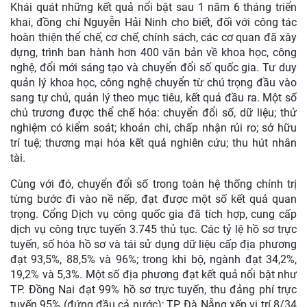
Khái quát những kết quả nổi bật sau 1 năm 6 tháng triển
khai, đồng chí Nguyễn Hải Ninh cho biết, đối với công tác
hoàn thiện thể chế, cơ chế, chính sách, các cơ quan đã xây
dựng, trình ban hành hơn 400 văn bản về khoa học, công
nghệ, đổi mới sáng tạo và chuyển đổi số quốc gia. Tư duy
quản lý khoa học, công nghệ chuyển từ chú trọng đầu vào
sang tự chủ, quản lý theo mục tiêu, kết quả đầu ra. Một số
chủ trương được thể chế hóa: chuyển đổi số, dữ liệu; thử
nghiệm có kiểm soát; khoán chi, chấp nhận rủi ro; sở hữu
trí tuệ; thương mại hóa kết quả nghiên cứu; thu hút nhân
tài.
Cùng với đó, chuyển đổi số trong toàn hệ thống chính trị
từng bước đi vào nề nếp, đạt được một số kết quả quan
trọng. Cổng Dịch vụ công quốc gia đã tích hợp, cung cấp
dịch vụ công trực tuyến 3.745 thủ tục. Các tỷ lệ hồ sơ trực
tuyến, số hóa hồ sơ và tái sử dụng dữ liệu cấp địa phương
đạt 93,5%, 88,5% và 96%; trong khi bộ, ngành đạt 34,2%,
19,2% và 5,3%. Một số địa phương đạt kết quả nổi bật như
TP. Đồng Nai đạt 99% hồ sơ trực tuyến, thu đảng phí trực
tuyến 95% (đứng đầu cả nước); TP. Đà Nẵng xếp vị trí 8/34