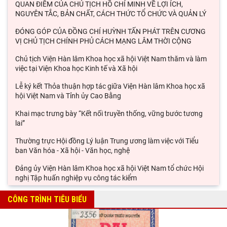
QUAN ĐIỂM CỦA CHỦ TỊCH HỒ CHÍ MINH VỀ LỢI ÍCH,
NGUYÊN TẮC, BẢN CHẤT, CÁCH THỨC TỔ CHỨC VÀ QUẢN LÝ
ĐÓNG GÓP CỦA ĐỒNG CHÍ HUỲNH TẤN PHÁT TRÊN CƯƠNG
VỊ CHỦ TỊCH CHÍNH PHỦ CÁCH MẠNG LÂM THỜI CỘNG
Chủ tịch Viện Hàn lâm Khoa học xã hội Việt Nam thăm và làm
việc tại Viện Khoa học Kinh tế và Xã hội
Lễ ký kết Thỏa thuận hợp tác giữa Viện Hàn lâm Khoa học xã
hội Việt Nam và Tỉnh ủy Cao Bằng
Khai mạc trưng bày “Kết nối truyền thống, vững bước tương
lai”
Thường trực Hội đồng Lý luận Trung ương làm việc với Tiểu
ban Văn hóa - Xã hội - Văn học, nghệ
Đảng ủy Viện Hàn lâm Khoa học xã hội Việt Nam tổ chức Hội
nghị Tập huấn nghiệp vụ công tác kiểm
Viện Sử học tham gia Hội thảo khoa học quốc gia "Danh nhân
CÔNG TRÌNH TIÊU BIỂU
văn hóa Lê Quý Đôn - Di sản và giá trị
Hội thảo khoa học quốc gia “Danh nhân văn hóa Lê Quý Đôn -