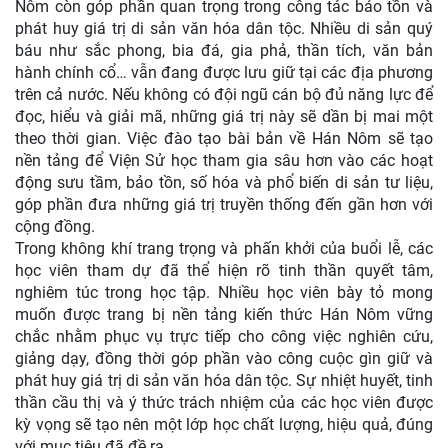
Nôm còn góp phần quan trọng trong công tác bảo tồn và
phát huy giá trị di sản văn hóa dân tộc. Nhiều di sản quý
báu như sắc phong, bia đá, gia phả, thần tích, văn bản
hành chính cổ… vẫn đang được lưu giữ tại các địa phương
trên cả nước. Nếu không có đội ngũ cán bộ đủ năng lực để
đọc, hiểu và giải mã, những giá trị này sẽ dần bị mai một
theo thời gian. Việc đào tạo bài bản về Hán Nôm sẽ tạo
nền tảng để Viện Sử học tham gia sâu hơn vào các hoạt
động sưu tầm, bảo tồn, số hóa và phổ biến di sản tư liệu,
góp phần đưa những giá trị truyền thống đến gần hơn với
cộng đồng.
Trong không khí trang trọng và phấn khởi của buổi lễ, các
học viên tham dự đã thể hiện rõ tinh thần quyết tâm,
nghiêm túc trong học tập. Nhiều học viên bày tỏ mong
muốn được trang bị nền tảng kiến thức Hán Nôm vững
chắc nhằm phục vụ trực tiếp cho công việc nghiên cứu,
giảng dạy, đồng thời góp phần vào công cuộc gìn giữ và
phát huy giá trị di sản văn hóa dân tộc. Sự nhiệt huyết, tinh
thần cầu thị và ý thức trách nhiệm của các học viên được
kỳ vọng sẽ tạo nên một lớp học chất lượng, hiệu quả, đúng
với mục tiêu đã đề ra.