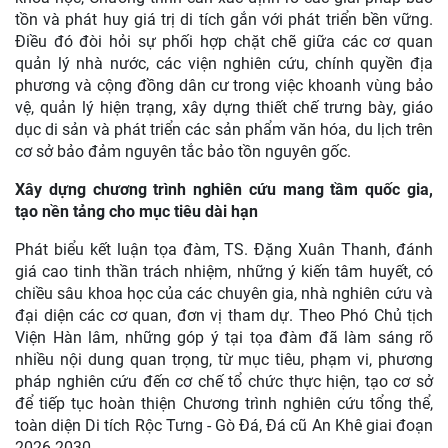
tồn và phát huy giá trị di tích gắn với phát triển bền vững.
Điều đó đòi hỏi sự phối hợp chặt chẽ giữa các cơ quan
quản lý nhà nước, các viện nghiên cứu, chính quyền địa
phương và cộng đồng dân cư trong việc khoanh vùng bảo
vệ, quản lý hiện trạng, xây dựng thiết chế trưng bày, giáo
dục di sản và phát triển các sản phẩm văn hóa, du lịch trên
cơ sở bảo đảm nguyên tắc bảo tồn nguyên gốc.
Xây dựng chương trình nghiên cứu mang tầm quốc gia,
tạo nền tảng cho mục tiêu dài hạn
Phát biểu kết luận tọa đàm, TS. Đặng Xuân Thanh,
đánh
giá cao tinh thần trách nhiệm, những ý kiến tâm huyết, có
chiều sâu khoa học của các chuyên gia, nhà nghiên cứu và
đại diện các cơ quan, đơn vị tham dự. Theo Phó Chủ tịch
Viện Hàn lâm, những góp ý tại tọa đàm đã làm sáng rõ
nhiều nội dung quan trọng, từ mục tiêu, phạm vi, phương
pháp nghiên cứu đến cơ chế tổ chức thực hiện, tạo cơ sở
để tiếp tục hoàn thiện Chương trình nghiên cứu tổng thể,
toàn diện Di tích Rộc Tưng - Gò Đá, Đá cũ An Khê giai đoạn
2026-2030.