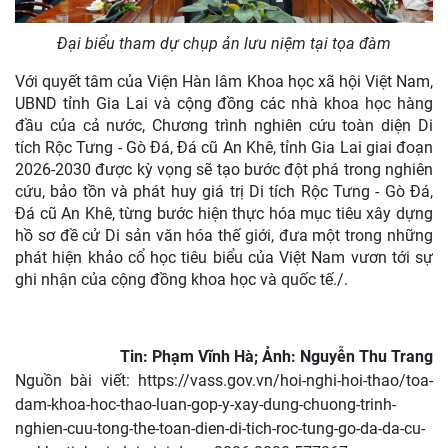
Đại biểu tham dự chụp ản lưu niệm tại tọa đàm
Với quyết tâm của Viện Hàn lâm Khoa học xã hội Việt Nam,
UBND tỉnh Gia Lai và cộng đồng các nhà khoa học hàng
đầu của cả nước, Chương trình nghiên cứu toàn diện Di
tích Rộc Tưng - Gò Đá, Đá cũ An Khê, tỉnh Gia Lai giai đoạn
2026-2030 được kỳ vọng sẽ tạo bước đột phá trong nghiên
cứu, bảo tồn và phát huy giá trị Di tích Rộc Tưng - Gò Đá,
Đá cũ An Khê, từng bước hiện thực hóa mục tiêu xây dựng
hồ sơ đề cử Di sản văn hóa thế giới, đưa một trong những
phát hiện khảo cổ học tiêu biểu của Việt Nam vươn tới sự
ghi nhận của cộng đồng khoa học và quốc tế./.
Tin: Phạm Vĩnh Hà; Ảnh: Nguyễn Thu Trang
Nguồn bài viết:
https://vass.gov.vn/hoi-nghi-hoi-thao/toa-
dam-khoa-hoc-thao-luan-gop-y-xay-dung-chuong-trinh-
nghien-cuu-tong-the-toan-dien-di-tich-roc-tung-go-da-da-cu-