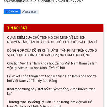
an-khe-tinh-gia-lai-giai-doan-2026-2030-577267
Chia sẻ
Sao chép
TIN NỔI BẬT
QUAN ĐIỂM CỦA CHỦ TỊCH HỒ CHÍ MINH VỀ LỢI ÍCH,
NGUYÊN TẮC, BẢN CHẤT, CÁCH THỨC TỔ CHỨC VÀ QUẢN LÝ
ĐÓNG GÓP CỦA ĐỒNG CHÍ HUỲNH TẤN PHÁT TRÊN CƯƠNG
VỊ CHỦ TỊCH CHÍNH PHỦ CÁCH MẠNG LÂM THỜI CỘNG
Chủ tịch Viện Hàn lâm Khoa học xã hội Việt Nam thăm và làm
việc tại Viện Khoa học Kinh tế và Xã hội
Lễ ký kết Thỏa thuận hợp tác giữa Viện Hàn lâm Khoa học xã
hội Việt Nam và Tỉnh ủy Cao Bằng
Khai mạc trưng bày “Kết nối truyền thống, vững bước tương
lai”
Thường trực Hội đồng Lý luận Trung ương làm việc với Tiểu
ban Văn hóa - Xã hội - Văn học, nghệ