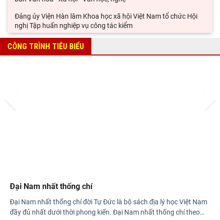
Đảng ủy Viện Hàn lâm Khoa học xã hội Việt Nam tổ chức Hội
nghị Tập huấn nghiệp vụ công tác kiểm
Viện Sử học tham gia Hội thảo khoa học quốc gia "Danh nhân
CÔNG TRÌNH TIÊU BIỂU
văn hóa Lê Quý Đôn - Di sản và giá trị
Hội thảo khoa học quốc gia “Danh nhân văn hóa Lê Quý Đôn -
Di sản và giá trị thời đại”
Prev
Next
Rà soát công tác chuẩn bị Hội thảo khoa học quốc gia "Danh
nhân văn hóa Lê Quý Đôn - Di sản và giá
Đại Nam nhất thống chí
Đại Nam nhất thống chí đời Tự Đức là bộ sách địa lý học Việt Nam
đầy đủ nhất dưới thời phong kiến. Đại Nam nhất thống chí theo
…