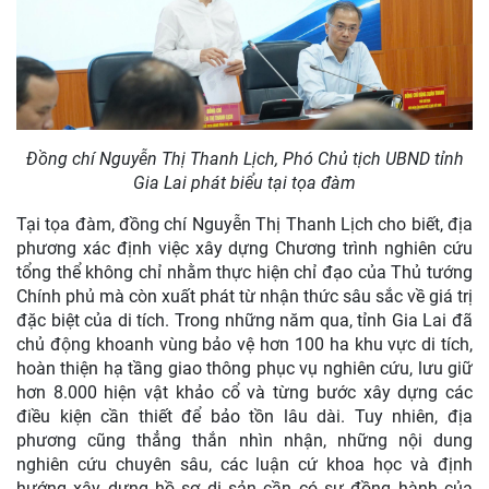
Đồng chí Nguyễn Thị Thanh Lịch, Phó Chủ tịch UBND tỉnh
Gia Lai phát biểu tại tọa đàm
Tại tọa đàm, đồng chí Nguyễn Thị Thanh Lịch cho biết, địa
phương xác định việc xây dựng Chương trình nghiên cứu
tổng thể không chỉ nhằm thực hiện chỉ đạo của Thủ tướng
Chính phủ mà còn xuất phát từ nhận thức sâu sắc về giá trị
đặc biệt của di tích. Trong những năm qua, tỉnh Gia Lai đã
chủ động khoanh vùng bảo vệ hơn 100 ha khu vực di tích,
hoàn thiện hạ tầng giao thông phục vụ nghiên cứu, lưu giữ
hơn 8.000 hiện vật khảo cổ và từng bước xây dựng các
điều kiện cần thiết để bảo tồn lâu dài. Tuy nhiên, địa
phương cũng thẳng thắn nhìn nhận, những nội dung
nghiên cứu chuyên sâu, các luận cứ khoa học và định
hướng xây dựng hồ sơ di sản cần có sự đồng hành của