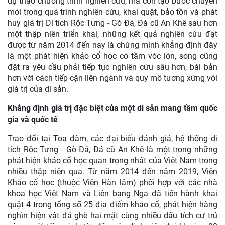
dự thảo chương trình nghiên cứu, mà còn tạo bước chuyển
mới trong quá trình nghiên cứu, khai quật, bảo tồn và phát
huy giá trị Di tích Rộc Tưng - Gò Đá, Đá cũ An Khê sau hơn
một thập niên triển khai, những kết quả nghiên cứu đạt
được từ năm 2014 đến nay là chứng minh khẳng định đây
là một phát hiện khảo cổ học có tầm vóc lớn, song cũng
đặt ra yêu cầu phải tiếp tục nghiên cứu sâu hơn, bài bản
hơn với cách tiếp cận liên ngành và quy mô tương xứng với
giá trị của di sản.
Khẳng định giá trị đặc biệt của một di sản mang tầm quốc
gia và quốc tế
Trao đổi tại Tọa đàm, các đại biểu đánh giá, hệ thống di
tích Rộc Tưng - Gò Đá, Đá cũ An Khê là một trong những
phát hiện khảo cổ học quan trọng nhất của Việt Nam trong
nhiều thập niên qua. Từ năm 2014 đến năm 2019, Viện
Khảo cổ học (thuộc Viện Hàn lâm) phối hợp với các nhà
khoa học Việt Nam và Liên bang Nga đã tiến hành khai
quật 4 trong tổng số 25 địa điểm khảo cổ, phát hiện hàng
nghìn hiện vật đá ghè hai mặt cùng nhiều dấu tích cư trú